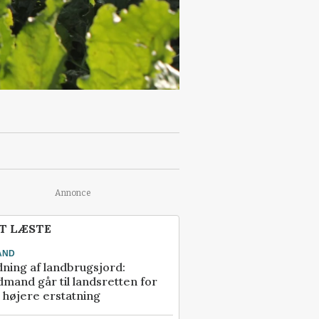
Annonce
T LÆSTE
AND
ning af landbrugsjord:
mand går til landsretten for
å højere erstatning