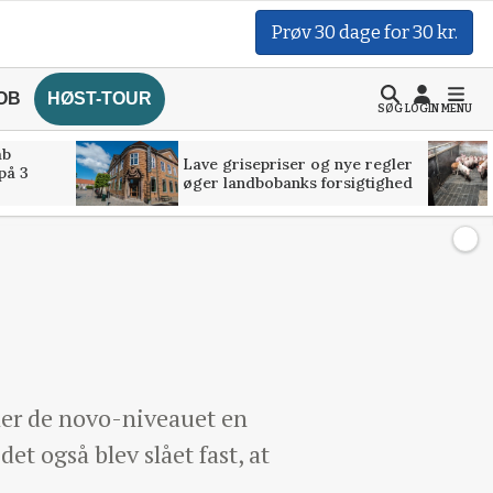
Prøv 30 dage for 30 kr.
OB
HØST-TOUR
SØG
LOGIN
MENU
åb
Lave grisepriser og nye regler
på 3
øger landbobanks forsigtighed
ker de novo-niveauet en
t også blev slået fast, at