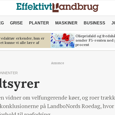
ÆG
GRISE
PLANTER
MASKINER
BUSINESS
J
Olieprisfald og fredsh
predaktør erkender, hun er
sender F5-renten ned 
et kunne vi alle lære af
procent
Annonce
ONNENTER
dtsyrer
n vidner om velfungerende køer, og roer træk
 konklusionerne på LandboNords Roedag, hvor de
orhold til roefodring.