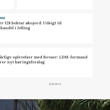
MME
r 128 hektar økojord: Udsigt til
handel i Jelling
dårlige oplevelser med Bovaer: LDM-formand
erer nyt høringsforslag
Annonce