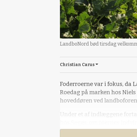
LandboNord bød tirsdag velkommen
Christian Carus
Foderroerne var i fokus, da 
Roedag på marken hos Niels
hoveddøren ved landboforen
Under et af indlæggene fort
hos Seges, om roernes indvi