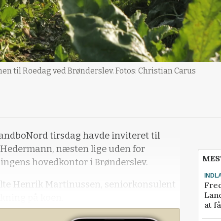
 til Roedag ved Brønderslev. Fotos: Christian Carus
LandboNord tirsdag havde inviteret til
 Hedermann, næsten lige uden for
MES
ingens hovedkontor i Brønderslev.
INDL
alte Henrik Martinussen, seniorkonsulent
Fred
Land
rkning på koen.
at f