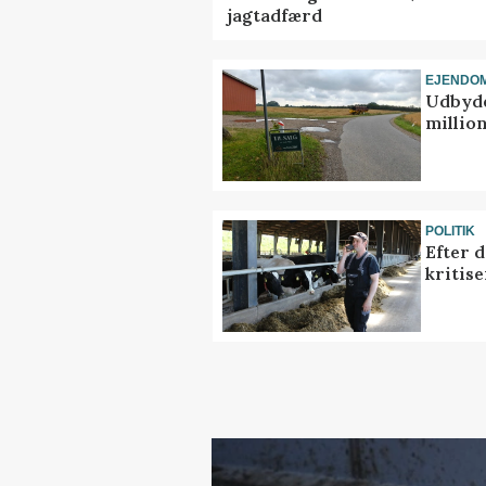
jagtadfærd
EJENDO
Udbyde
million
POLITIK
Efter 
kritis