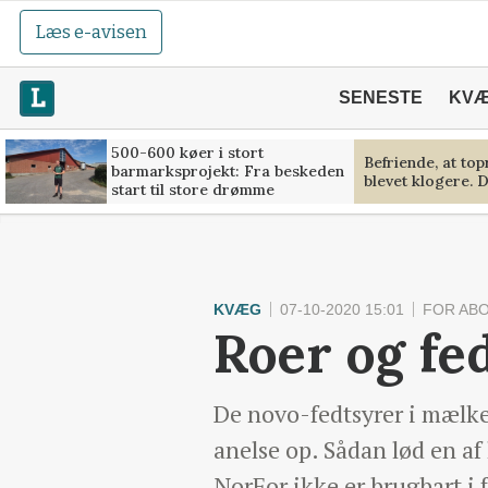
Læs e-avisen
SENESTE
KV
500-600 køer i stort
Befriende, at to
barmarksprojekt: Fra beskeden
blevet klogere. D
start til store drømme
KVÆG
07-10-2020 15:01
FOR AB
Roer og fe
De novo-fedtsyrer i mælke
anelse op. Sådan lød en af
NorFor ikke er brugbart i f