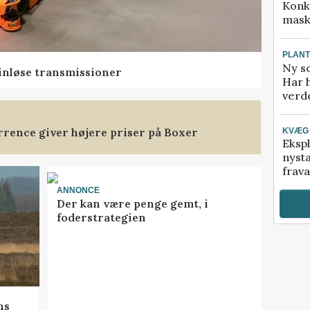
Konk
mask
PLAN
Ny so
rinløse transmissioner
Har 
verde
rence giver højere priser på Boxer
KVÆG
Ekspl
nyst
frava
ANNONCE
Der kan være penge gemt, i
foderstrategien
ns