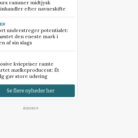
urs rammer midtjysk
inhandler efter navneskifte
TER
rt understreger potentialet:
høstet den eneste mark i
n af sin slags
osive kviepriser ramte
artet mælkeproducent: Ét
lg gav store udsving
Se flere nyheder her
Annonce