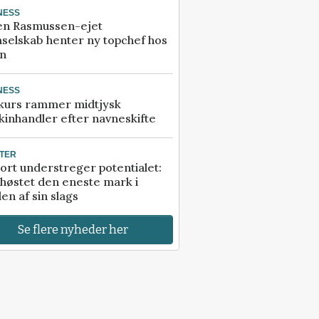
NESS
en Rasmussen-ejet
selskab henter ny topchef hos
an
NESS
kurs rammer midtjysk
inhandler efter navneskifte
TER
ort understreger potentialet:
høstet den eneste mark i
en af sin slags
Se flere nyheder her