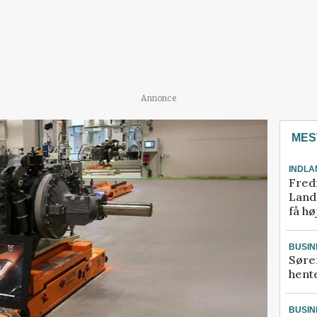
Annonce
MES
INDLA
Fred
Landm
få hø
BUSIN
Søre
hente
BUSIN