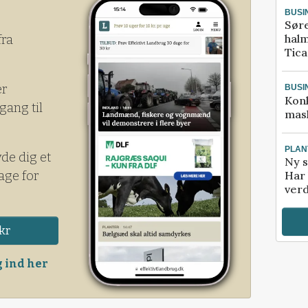
BUSI
Sør
halm
fra
Tic
er
BUSI
Kon
gang til
mask
PLAN
yde dig et
Ny s
age for
Har 
verd
kr
 ind her