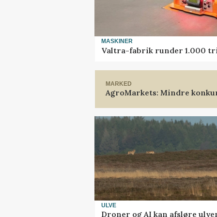
MASKINER
Valtra-fabrik runder 1.000 t
MARKED
AgroMarkets: Mindre konkur
ULVE
Droner og AI kan afsløre ulve