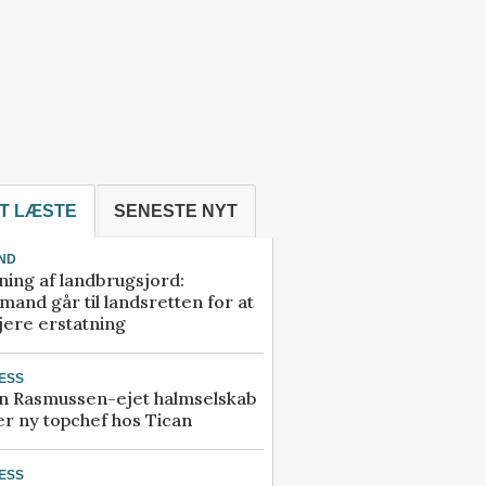
T LÆSTE
SENESTE NYT
ND
ning af landbrugsjord:
and går til landsretten for at
jere erstatning
ESS
n Rasmussen-ejet halmselskab
r ny topchef hos Tican
ESS