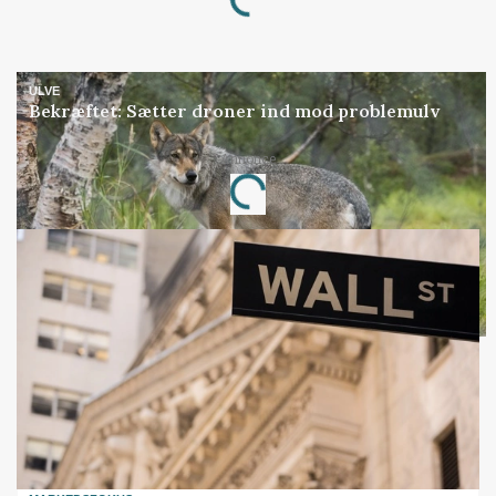
Loading...
ULVE
Bekræftet: Sætter droner ind mod problemulv
Annonce
Loading...