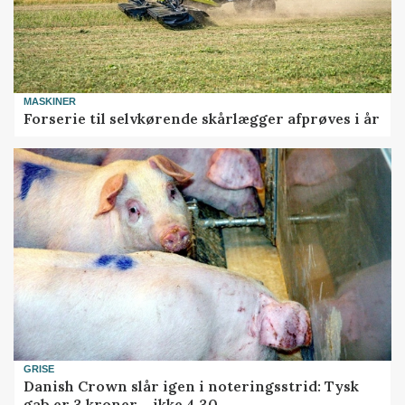
MASKINER
Forserie til selvkørende skårlægger afprøves i år
GRISE
Danish Crown slår igen i noteringsstrid: Tysk
gab er 3 kroner – ikke 4,30