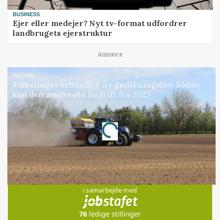
BUSINESS
Ejer eller medejer? Nyt tv-format udfordrer
landbrugets ejerstruktur
Annonce
POLITIK
Folketinget behandler ny gødskningslov: Sådan
kan den ændre din bedrift fra 2027
Annonce
Loading...
Jobs
i samarbejde med
76
ledige stillinger