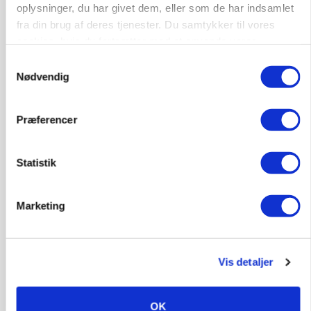
oplysninger, du har givet dem, eller som de har indsamlet
fra din brug af deres tjenester. Du samtykker til vores
cookies, hvis du fortsætter med at anvende vores
hjemmeside.
Samtykkevalg
Nødvendig
Præferencer
GRISE
Statistik
Rådgiver om DB-Tjek: Små justeringer kan give
store besparelser
Marketing
Annonce
Loading...
Vis detaljer
OK