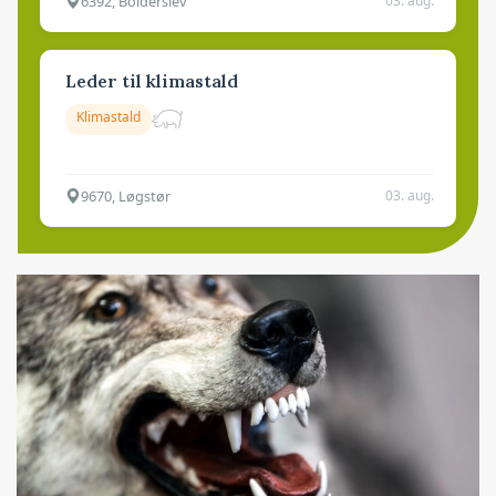
6392, Bolderslev
03. aug.
Leder til klimastald
Klimastald
9670, Løgstør
03. aug.