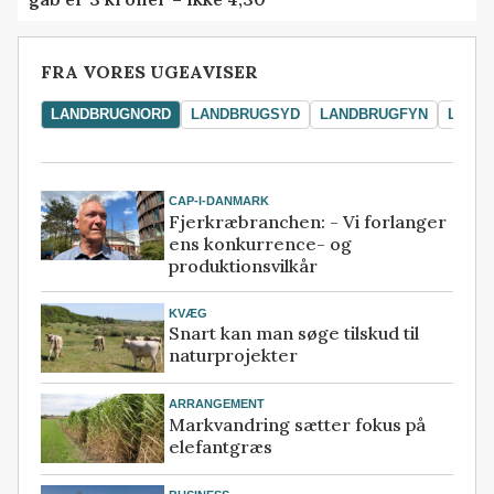
FRA VORES UGEAVISER
LANDBRUGNORD
LANDBRUGSYD
LANDBRUGFYN
LAND
CAP-I-DANMARK
Fjerkræbranchen: - Vi forlanger
ens konkurrence- og
produktionsvilkår
KVÆG
Snart kan man søge tilskud til
naturprojekter
ARRANGEMENT
Markvandring sætter fokus på
elefantgræs