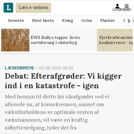
Læs e-avisen
LOGIN
MENU
Seneste
Mest læste
Kvæg
Grise
Planter
Mask
KWS Rallys topper årets
Fjerkræbranchen:
sortsforsøg i vinterbyg
konkurrence- og
LÆSERBREVE
02-05-2024 08:02
Debat: Efterafgrøder: Vi kigger
ind i en katastrofe - igen
Med hensyn til dette års vårafgrøder ved vi
allerede nu, at konsekvensen, uanset om
vækstforholdene er optimale resten af
vækstsæsonen, vil være en kraftig
udbyttenedgang, lyder det fra