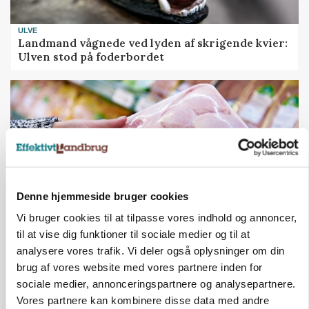
ULVE
Landmand vågnede ved lyden af skrigende kvier:
Ulven stod på foderbordet
Denne hjemmeside bruger cookies
Vi bruger cookies til at tilpasse vores indhold og annoncer,
til at vise dig funktioner til sociale medier og til at
MARKEDSFOKUS
analysere vores trafik. Vi deler også oplysninger om din
Prisgab på 20 kroner pr. kg vokser: Polsk kylling
brug af vores website med vores partnere inden for
presser markedet
sociale medier, annonceringspartnere og analysepartnere.
Vores partnere kan kombinere disse data med andre