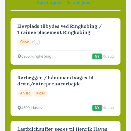
Opret agent
Se alle jobs
Elevplads tilbydes ved Ringkøbing /
Trainee placement Ringkøbing
Grise
6950, Ringkøbing
06. aug.
NY
Rørlægger / håndmand søges til
dræn/entreprenørarbejde.
Anlæg
Kloak
4690, Haslev
06. aug.
NY
Lastbilchauffør søges til Henrik Haves