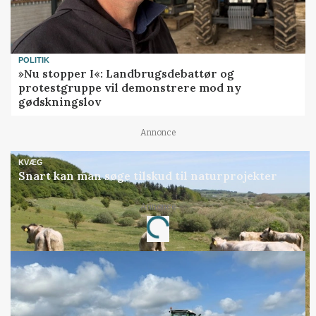
POLITIK
»Nu stopper I«: Landbrugsdebattør og
protestgruppe vil demonstrere mod ny
gødskningslov
Annonce
KVÆG
Snart kan man søge tilskud til naturprojekter
Annonce
Loading...