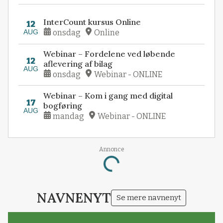
InterCount kursus Online
12
AUG
onsdag
Online
Webinar – Fordelene ved løbende
12
aflevering af bilag
AUG
onsdag
Webinar - ONLINE
Webinar – Kom i gang med digital
17
bogføring
AUG
mandag
Webinar - ONLINE
Annonce
Loading...
NAVNENYT
Se mere navnenyt