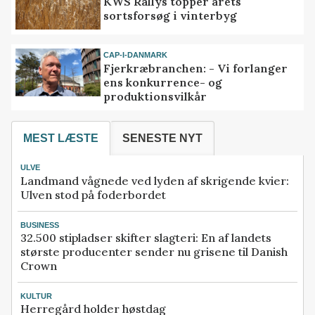
KWS Rallys topper årets
sortsforsøg i vinterbyg
CAP-I-DANMARK
Fjerkræbranchen: - Vi forlanger
ens konkurrence- og
produktionsvilkår
MEST LÆSTE
SENESTE NYT
ULVE
Landmand vågnede ved lyden af skrigende kvier:
Ulven stod på foderbordet
BUSINESS
32.500 stipladser skifter slagteri: En af landets
største producenter sender nu grisene til Danish
Crown
KULTUR
Herregård holder høstdag