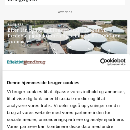
Annonce
BUSINESS
Efter lån på 182 millioner: Sindal Biogas vil
fordoble produktionen og behandle 800.000 ton
biomasse
Loading...
Annonce
Denne hjemmeside bruger cookies
Jobs
Vi bruger cookies til at tilpasse vores indhold og annoncer,
i samarbejde med
til at vise dig funktioner til sociale medier og til at
analysere vores trafik. Vi deler også oplysninger om din
81
ledige stillinger
brug af vores website med vores partnere inden for
Opret agent
Se alle jobs
sociale medier, annonceringspartnere og analysepartnere.
Vores partnere kan kombinere disse data med andre