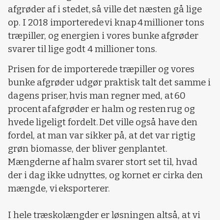
afgrøder af i stedet, så ville det næsten gå lige
op. I 2018 importerede vi knap 4 millioner tons
træpiller, og energien i vores bunke afgrøder
svarer til lige godt 4 millioner tons.
Prisen for de importerede træpiller og vores
bunke afgrøder udgør praktisk talt det samme i
dagens priser, hvis man regner med, at 60
procent af afgrøder er halm og resten rug og
hvede ligeligt fordelt. Det ville også have den
fordel, at man var sikker på, at det var rigtig
grøn biomasse, der bliver genplantet.
Mængderne af halm svarer stort set til, hvad
der i dag ikke udnyttes, og kornet er cirka den
mængde, vi eksporterer.
I hele træskolængder er løsningen altså, at vi