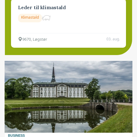
Leder til klimastald
Klimastald
9670, Løgstør
03. aug.
BUSINESS