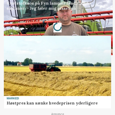
Kvælstofkaos på Fyn lammer landmænds
såplaner: - Jeg føler mig pisset på
Loading...
Annonce
MARKED
Høstpres kan sænke hvedeprisen yderligere
Annonce