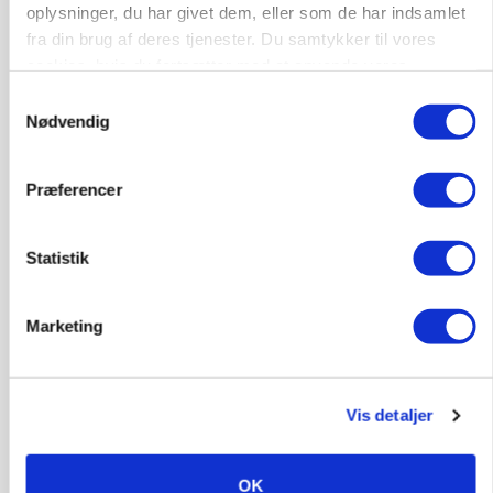
oplysninger, du har givet dem, eller som de har indsamlet
fra din brug af deres tjenester. Du samtykker til vores
Elevplads tilbydes ved Ringkøbing /
cookies, hvis du fortsætter med at anvende vores
Trainee placement Ringkøbing
hjemmeside.
Samtykkevalg
Grise
Nødvendig
6950, Ringkøbing
06. aug.
NY
Præferencer
Rørlægger / håndmand søges til
Statistik
dræn/entreprenørarbejde.
Anlæg
Kloak
Marketing
4690, Haslev
06. aug.
NY
Vis detaljer
Lastbilchauffør søges til Henrik Haves
Maskinstation
OK
Godstransport