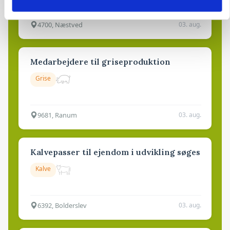
4700, Næstved
03. aug.
Medarbejdere til griseproduktion
Grise
9681, Ranum
03. aug.
Kalvepasser til ejendom i udvikling søges
Kalve
6392, Bolderslev
03. aug.