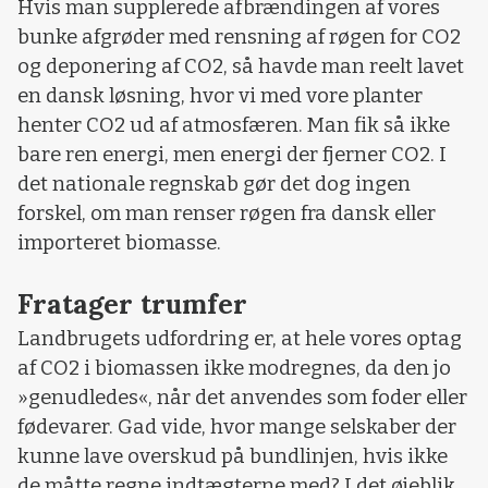
Hvis man supplerede afbrændingen af vores
bunke afgrøder med rensning af røgen for CO2
og deponering af CO2, så havde man reelt lavet
en dansk løsning, hvor vi med vore planter
henter CO2 ud af atmosfæren. Man fik så ikke
bare ren energi, men energi der fjerner CO2. I
det nationale regnskab gør det dog ingen
forskel, om man renser røgen fra dansk eller
importeret biomasse.
Fratager trumfer
Landbrugets udfordring er, at hele vores optag
af CO2 i biomassen ikke modregnes, da den jo
»genudledes«, når det anvendes som foder eller
fødevarer. Gad vide, hvor mange selskaber der
kunne lave overskud på bundlinjen, hvis ikke
de måtte regne indtægterne med? I det øjeblik