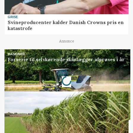
GRISE
Svineproducenter kalder Danish Crowns pris en
katastrofe
Annonce
MASKINER
Forserie til selvkørende skårlægger afprøves i år
Loading...
Annonce