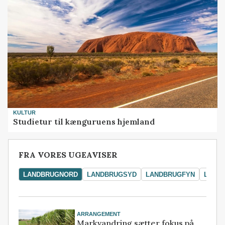
KULTUR
Studietur til kænguruens hjemland
FRA VORES UGEAVISER
LANDBRUGNORD
LANDBRUGSYD
LANDBRUGFYN
LAND
ARRANGEMENT
Markvandring sætter fokus på