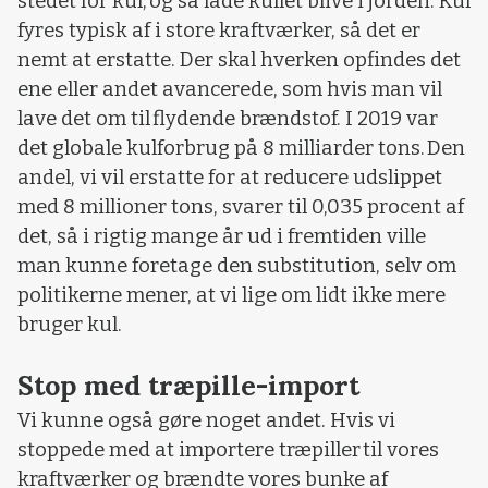
stedet for kul, og så lade kullet blive i jorden. Kul
fyres typisk af i store kraftværker, så det er
nemt at erstatte. Der skal hverken opfindes det
ene eller andet avancerede, som hvis man vil
lave det om til flydende brændstof. I 2019 var
det globale kulforbrug på 8 milliarder tons. Den
andel, vi vil erstatte for at reducere udslippet
med 8 millioner tons, svarer til 0,035 procent af
det, så i rigtig mange år ud i fremtiden ville
man kunne foretage den substitution, selv om
politikerne mener, at vi lige om lidt ikke mere
bruger kul.
Stop med træpille-import
Vi kunne også gøre noget andet. Hvis vi
stoppede med at importere træpiller til vores
kraftværker og brændte vores bunke af