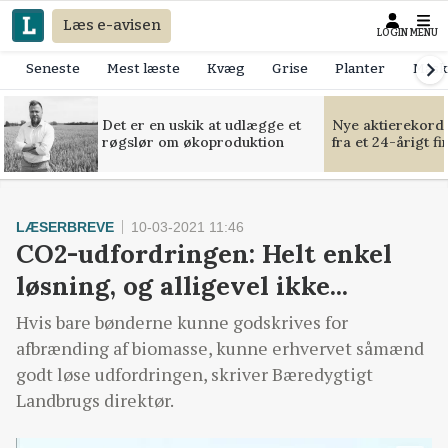
Læs e-avisen
LOGIN
MENU
Seneste
Mest læste
Kvæg
Grise
Planter
Mask
Det er en uskik at udlægge et
Nye aktierekorde
røgslør om økoproduktion
fra et 24-årigt f
LÆSERBREVE
10-03-2021 11:46
CO2-udfordringen: Helt enkel
løsning, og alligevel ikke...
Hvis bare bønderne kunne godskrives for
afbrænding af biomasse, kunne erhvervet såmænd
godt løse udfordringen, skriver Bæredygtigt
Landbrugs direktør.