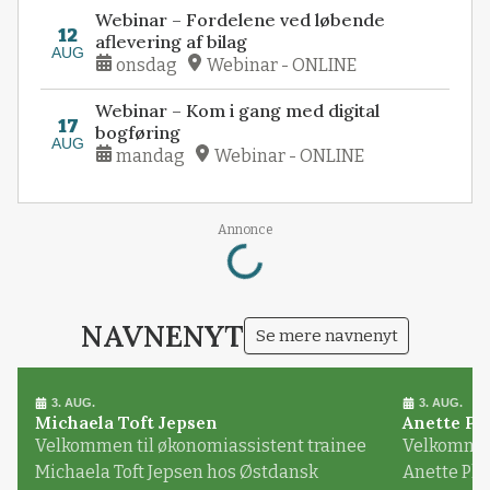
Webinar – Fordelene ved løbende
12
aflevering af bilag
AUG
onsdag
Webinar - ONLINE
Webinar – Kom i gang med digital
17
bogføring
AUG
mandag
Webinar - ONLINE
Annonce
Loading...
NAVNENYT
Se mere navnenyt
3. AUG.
3. AUG.
Michaela Toft Jepsen
Anette Pl
Velkommen til økonomiassistent trainee
Velkommen 
Michaela Toft Jepsen hos Østdansk
Anette Pl