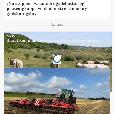
»Nu stopper I«: Landbrugsdebattør og
protestgruppe vil demonstrere mod ny
gødskningslov
Annonce
KVÆG
Snart kan man søge tilskud til naturprojekter
Annonce
Loading...