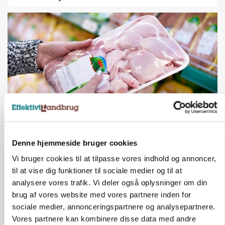
MARKEDSFOKUS
Denne hjemmeside bruger cookies
Prisgab på 20 kroner pr. kg vokser: Polsk kylling
presser markedet
Vi bruger cookies til at tilpasse vores indhold og annoncer,
til at vise dig funktioner til sociale medier og til at
analysere vores trafik. Vi deler også oplysninger om din
brug af vores website med vores partnere inden for
sociale medier, annonceringspartnere og analysepartnere.
Vores partnere kan kombinere disse data med andre