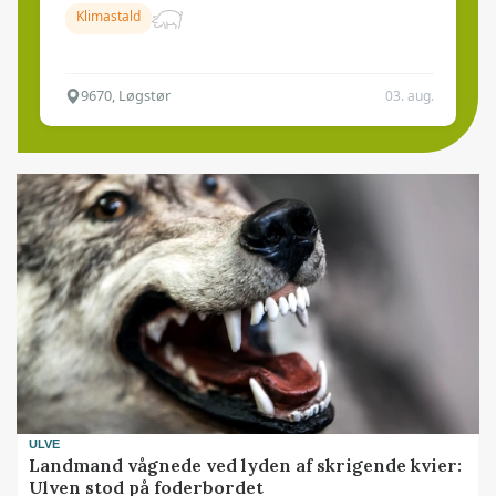
Klimastald
9670, Løgstør
03. aug.
ULVE
Landmand vågnede ved lyden af skrigende kvier:
Ulven stod på foderbordet