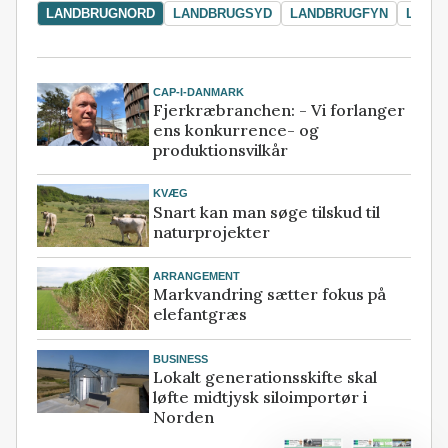
LANDBRUGNORD
LANDBRUGSYD
LANDBRUGFYN
LAND
CAP-I-DANMARK
Fjerkræbranchen: - Vi forlanger
ens konkurrence- og
produktionsvilkår
KVÆG
Snart kan man søge tilskud til
naturprojekter
ARRANGEMENT
Markvandring sætter fokus på
elefantgræs
BUSINESS
Lokalt generationsskifte skal
løfte midtjysk siloimportør i
Norden