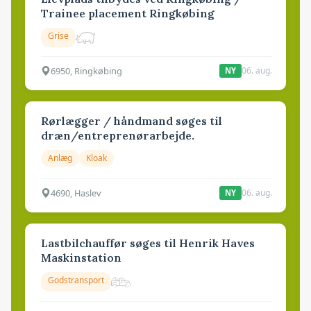
Trainee placement Ringkøbing
Grise
6950, Ringkøbing
06. aug.
NY
Rørlægger / håndmand søges til
dræn/entreprenørarbejde.
Anlæg
Kloak
4690, Haslev
06. aug.
NY
Lastbilchauffør søges til Henrik Haves
Maskinstation
Godstransport