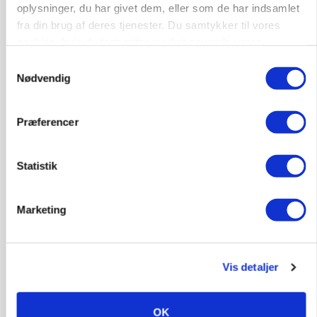
oplysninger, du har givet dem, eller som de har indsamlet
fra din brug af deres tjenester. Du samtykker til vores
cookies, hvis du fortsætter med at anvende vores
hjemmeside.
Samtykkevalg
Nødvendig
GRISE
Rådgiver om DB-Tjek: Små justeringer kan give
Præferencer
store besparelser
Annonce
Loading...
Statistik
Marketing
Vis detaljer
OK