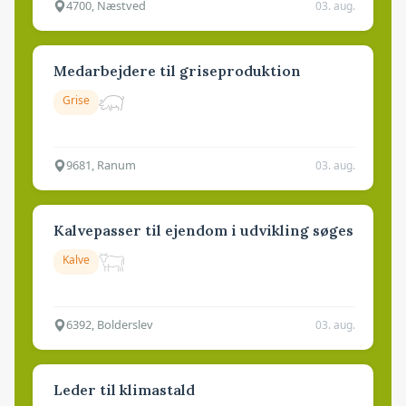
4700, Næstved
03. aug.
Medarbejdere til griseproduktion
Grise
9681, Ranum
03. aug.
Kalvepasser til ejendom i udvikling søges
Kalve
6392, Bolderslev
03. aug.
Leder til klimastald