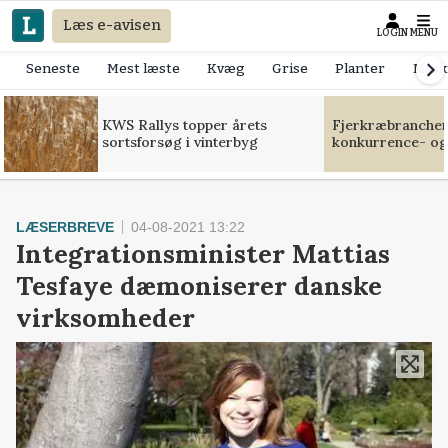
Læs e-avisen
LOGIN
MENU
Seneste
Mest læste
Kvæg
Grise
Planter
Mask
KWS Rallys topper årets
Fjerkræbranchen:
sortsforsøg i vinterbyg
konkurrence- og
LÆSERBREVE
04-08-2021 13:22
Integrationsminister Mattias
Tesfaye dæmoniserer danske
virksomheder