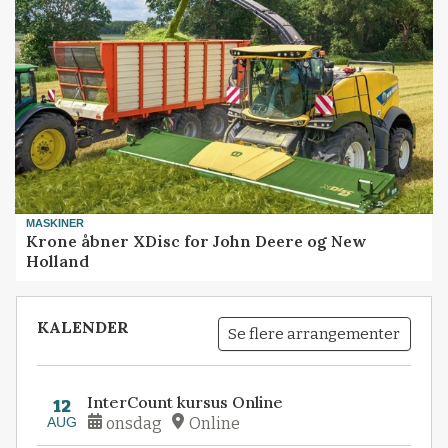
MASKINER
Krone åbner XDisc for John Deere og New
Holland
KALENDER
Se flere arrangementer
InterCount kursus Online
12
AUG
onsdag
Online