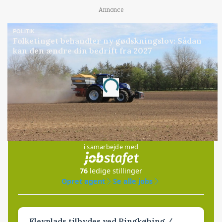
Annonce
POLITIK
Folketinget behandler ny gødskningslov: Sådan
kan den ændre din bedrift fra 2027
Annonce
Loading...
Jobs
i samarbejde med
76
ledige stillinger
Opret agent
Se alle jobs
Elevplads tilbydes ved Ringkøbing /