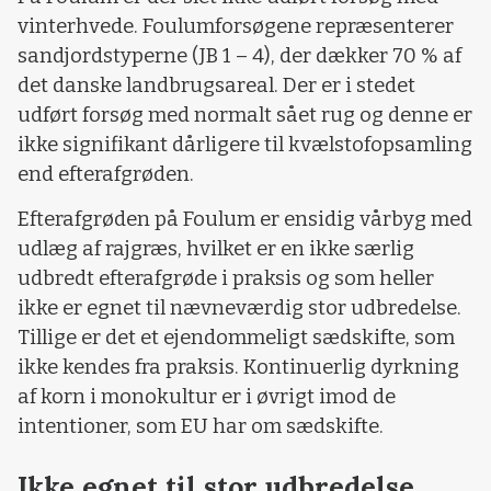
vinterhvede. Foulumforsøgene repræsenterer
sandjordstyperne (JB 1 – 4), der dækker 70 % af
det danske landbrugsareal. Der er i stedet
udført forsøg med normalt sået rug og denne er
ikke signifikant dårligere til kvælstofopsamling
end efterafgrøden.
Efterafgrøden på Foulum er ensidig vårbyg med
udlæg af rajgræs, hvilket er en ikke særlig
udbredt efterafgrøde i praksis og som heller
ikke er egnet til nævneværdig stor udbredelse.
Tillige er det et ejendommeligt sædskifte, som
ikke kendes fra praksis. Kontinuerlig dyrkning
af korn i monokultur er i øvrigt imod de
intentioner, som EU har om sædskifte.
Ikke egnet til stor udbredelse