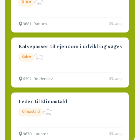
Grise
9681, Ranum
03. aug.
Kalvepasser til ejendom i udvikling søges
Kalve
6392, Bolderslev
03. aug.
Leder til klimastald
Klimastald
9670, Løgstør
03. aug.