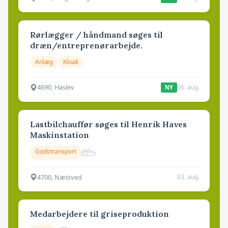
Rørlægger / håndmand søges til
dræn/entreprenørarbejde.
Anlæg
Kloak
4690, Haslev
06. aug.
NY
Lastbilchauffør søges til Henrik Haves
Maskinstation
Godstransport
4700, Næstved
03. aug.
Medarbejdere til griseproduktion