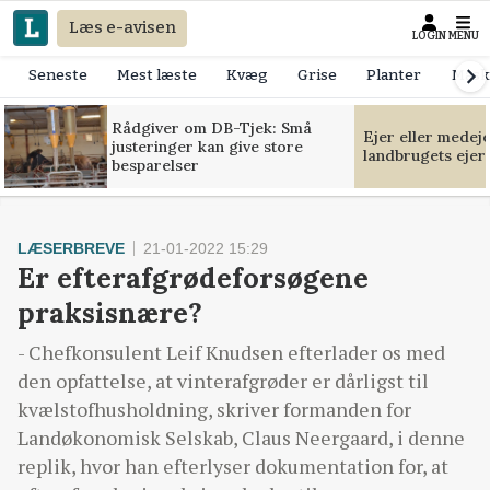
Læs e-avisen
LOGIN
MENU
Seneste
Mest læste
Kvæg
Grise
Planter
Mask
Rådgiver om DB-Tjek: Små
Ejer eller medej
justeringer kan give store
landbrugets ejer
besparelser
LÆSERBREVE
21-01-2022 15:29
Er efterafgrødeforsøgene
praksisnære?
- Chefkonsulent Leif Knudsen efterlader os med
den opfattelse, at vinterafgrøder er dårligst til
kvælstofhusholdning, skriver formanden for
Landøkonomisk Selskab, Claus Neergaard, i denne
replik, hvor han efterlyser dokumentation for, at