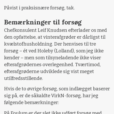
Påvist i praksisnære forsøg, tak.
Bemærkninger til forsøg
Chefkonsulent Leif Knudsen efterlader os med
den opfattelse, at vinterafgrøder er dårligst til
kvælstofhusholdning. Der henvises til tre
forsøg – ét ved Holeby (Lolland), som jeg ikke
kender – men som tilsyneladende ikke viser
efterafgrødernes overlegenhed. Tværtimod,
efterafgrøderne udviklede sig vist meget
utilfredsstillende.
Hvis de to øvrige forsøg, som indlægget baserer
sig på, er de såkaldte VirkN-forsøg, har jeg
følgende bemærkninger:
På Foulum er der slet ikke udført forsøg med