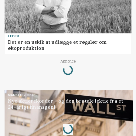
LEDER
Det er en uskik at udlægge et røgslør om
økoproduktion
Annonce
Loading...
MARKEDSFOKUS
Nye aktierekorder – og den brutale lektie fra et
24-årigt finansgeni
Annonce
Loading...