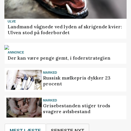
ULVE
Landmand vågnede ved lyden af skrigende kvier:
Ulven stod på foderbordet
ANNONCE
Der kan være penge gemt, i foderstrategien
MARKED
Russisk mælkepris dykker 23
procent
MARKED
Grisebestanden stiger trods
svagere avlsbestand
MEST LÆSTE
SENESTE NYT