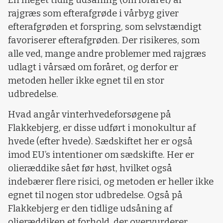
rajgræs som efterafgrøde i vårbyg giver
efterafgrøden et forspring, som selvstændigt
favoriserer efterafgrøden. Der risikeres, som
alle ved, mange andre problemer med rajgræs
udlagt i vårsæd om foråret, og derfor er
metoden heller ikke egnet til en stor
udbredelse.
Hvad angår vinterhvedeforsøgene på
Flakkebjerg, er disse udført i monokultur af
hvede (efter hvede). Sædskiftet her er også
imod EU’s intentioner om sædskifte. Her er
olieræddike sået før høst, hvilket også
indebærer flere risici, og metoden er heller ikke
egnet til nogen stor udbredelse. Også på
Flakkebjerg er den tidlige udsåning af
olieræddiken et forhold, der overvurderer