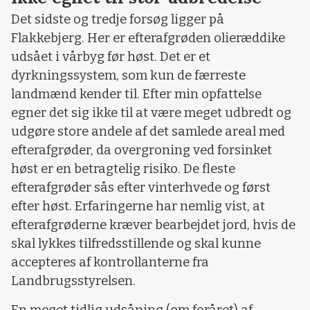
Det sidste og tredje forsøg ligger på
Flakkebjerg. Her er efterafgrøden olieræddike
udsået i vårbyg før høst. Det er et
dyrkningssystem, som kun de færreste
landmænd kender til. Efter min opfattelse
egner det sig ikke til at være meget udbredt og
udgøre store andele af det samlede areal med
efterafgrøder, da overgroning ved forsinket
høst er en betragtelig risiko. De fleste
efterafgrøder sås efter vinterhvede og først
efter høst. Erfaringerne har nemlig vist, at
efterafgrøderne kræver bearbejdet jord, hvis de
skal lykkes tilfredsstillende og skal kunne
accepteres af kontrollanterne fra
Landbrugsstyrelsen.
En meget tidlig udsåning (om foråret) af