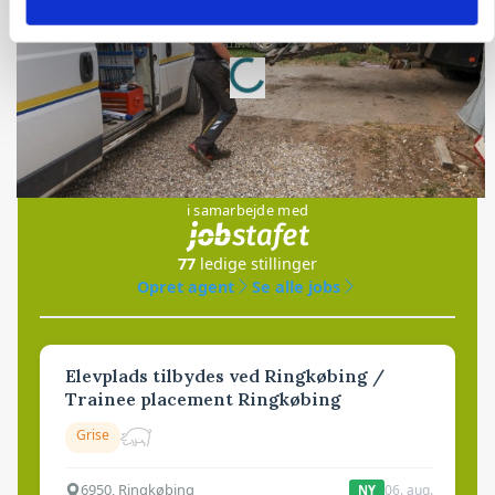
Annonce
Loading...
Jobs
i samarbejde med
77
ledige stillinger
Opret agent
Se alle jobs
Elevplads tilbydes ved Ringkøbing /
Trainee placement Ringkøbing
Grise
6950, Ringkøbing
06. aug.
NY