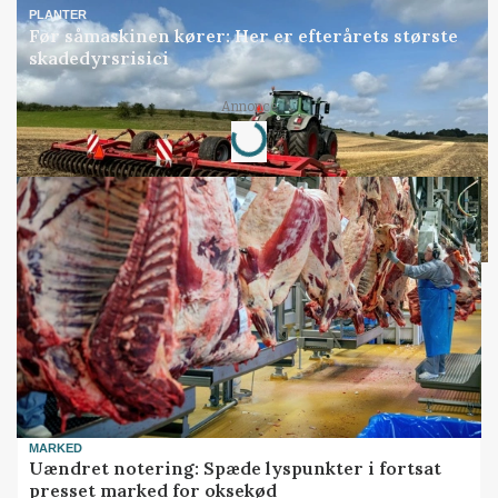
PLANTER
Før såmaskinen kører: Her er efterårets største
skadedyrsrisici
Annonce
Loading...
MARKED
Uændret notering: Spæde lyspunkter i fortsat
presset marked for oksekød