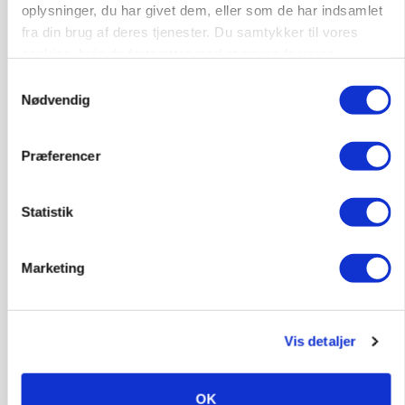
oplysninger, du har givet dem, eller som de har indsamlet
Annonce
fra din brug af deres tjenester. Du samtykker til vores
cookies, hvis du fortsætter med at anvende vores
hjemmeside.
Samtykkevalg
Nødvendig
Præferencer
Statistik
Marketing
MASKINER
Forserie til selvkørende skårlægger afprøves i år
Annonce
Vis detaljer
PLANTER
HØST-TOUR
18 montører står klar i høsten: Sådan holder PN
OK
Maskiner landmænd i gang