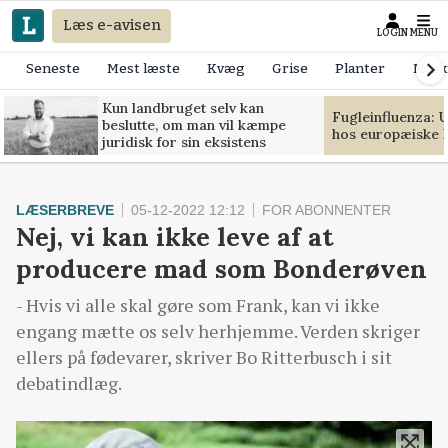
Læs e-avisen
LOGIN
MENU
Seneste
Mest læste
Kvæg
Grise
Planter
Mask
Kun landbruget selv kan
Fugleinfluenza: 
beslutte, om man vil kæmpe
hos europæiske 
juridisk for sin eksistens
LÆSERBREVE
05-12-2022 12:12
FOR ABONNENTER
Nej, vi kan ikke leve af at
producere mad som Bonderøven
- Hvis vi alle skal gøre som Frank, kan vi ikke
engang mætte os selv herhjemme. Verden skriger
ellers på fødevarer, skriver Bo Ritterbusch i sit
debatindlæg.