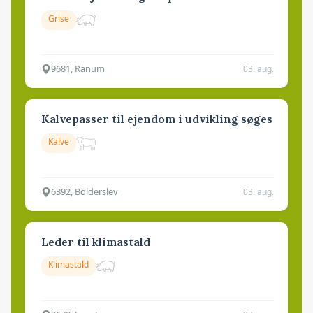
Grise
9681, Ranum
03. aug.
Kalvepasser til ejendom i udvikling søges
Kalve
6392, Bolderslev
03. aug.
Leder til klimastald
Klimastald