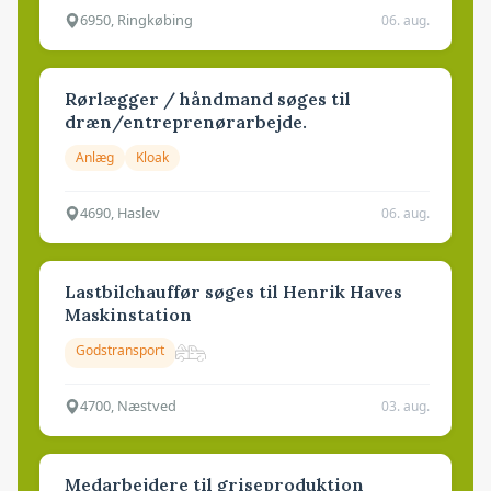
6950, Ringkøbing
06. aug.
Rørlægger / håndmand søges til
dræn/entreprenørarbejde.
Anlæg
Kloak
4690, Haslev
06. aug.
Lastbilchauffør søges til Henrik Haves
Maskinstation
Godstransport
4700, Næstved
03. aug.
Medarbejdere til griseproduktion