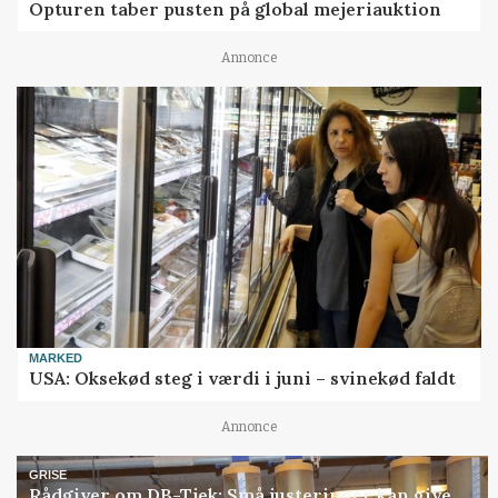
Opturen taber pusten på global mejeriauktion
Annonce
MARKED
USA: Oksekød steg i værdi i juni – svinekød faldt
Annonce
GRISE
Rådgiver om DB-Tjek: Små justeringer kan give