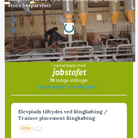
store besparelser
Loading...
Annonce
Jobs
i samarbejde med
70
ledige stillinger
Opret agent
Se alle jobs
Elevplads tilbydes ved Ringkøbing /
Trainee placement Ringkøbing
Grise