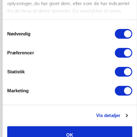
oplysninger, du har givet dem, eller som de har indsamlet
fra din brug af deres tjenester. Du samtykker til vores
MARKED
Russisk mælkepris dykker 23 procent
cookies, hvis du fortsætter med at anvende vores
hjemmeside.
Samtykkevalg
Annonce
Nødvendig
Loading...
Præferencer
Statistik
Marketing
Vis detaljer
BUSINESS
Fra mark til mur: Byggeriet kan åbne nyt
OK
marked for biokul