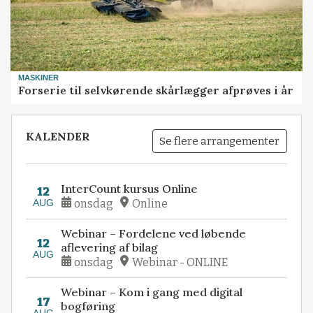
MASKINER
Forserie til selvkørende skårlægger afprøves i år
KALENDER
Se flere arrangementer
InterCount kursus Online
12
AUG
onsdag
Online
Webinar – Fordelene ved løbende
12
aflevering af bilag
AUG
onsdag
Webinar - ONLINE
Webinar – Kom i gang med digital
17
bogføring
AUG