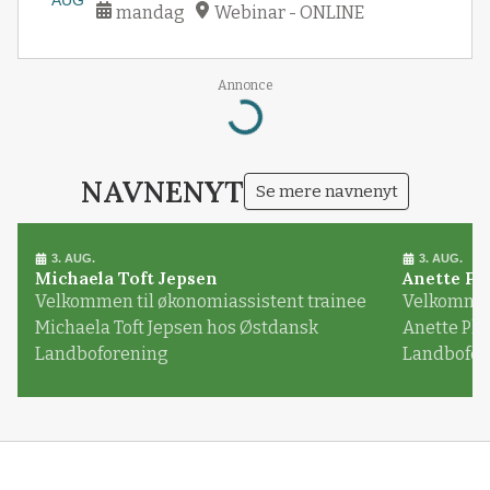
mandag
Webinar - ONLINE
Annonce
Loading...
NAVNENYT
Se mere navnenyt
3. AUG.
3. AUG.
Michaela Toft Jepsen
Anette Pl
Velkommen til økonomiassistent trainee
Velkommen 
Michaela Toft Jepsen hos Østdansk
Anette Pl
Landboforening
Landbofor