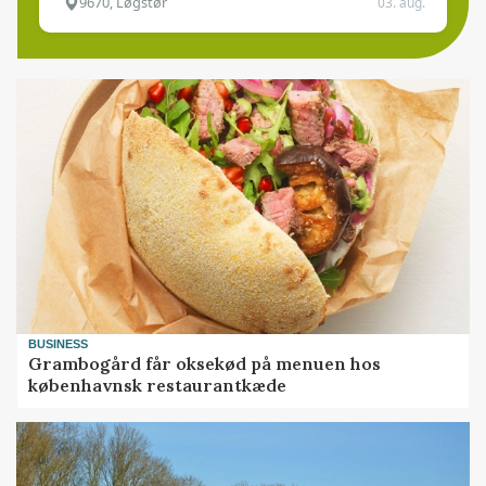
9670, Løgstør
03. aug.
BUSINESS
Grambogård får oksekød på menuen hos
københavnsk restaurantkæde