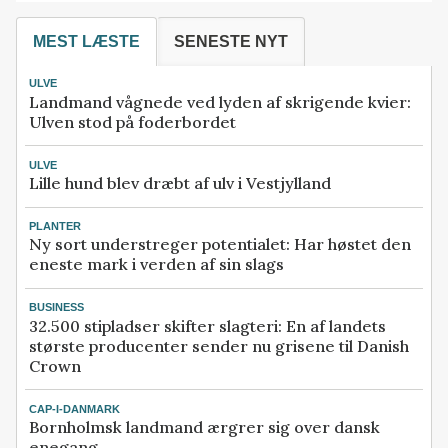
MEST LÆSTE
SENESTE NYT
ULVE
Landmand vågnede ved lyden af skrigende kvier:
Ulven stod på foderbordet
ULVE
Lille hund blev dræbt af ulv i Vestjylland
PLANTER
Ny sort understreger potentialet: Har høstet den
eneste mark i verden af sin slags
BUSINESS
32.500 stipladser skifter slagteri: En af landets
største producenter sender nu grisene til Danish
Crown
CAP-I-DANMARK
Bornholmsk landmand ærgrer sig over dansk
enegang