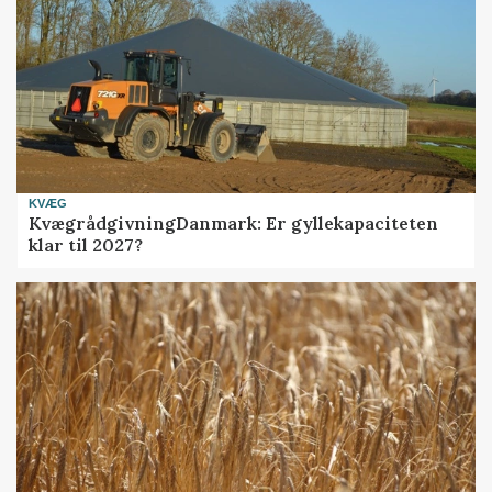
KVÆG
KvægrådgivningDanmark: Er gyllekapaciteten
klar til 2027?