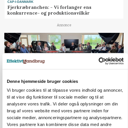
CAP-I-DANMARK
Fjerkræbranchen: - Vi forlanger ens
konkurrence- og produktionsvilkår
Annonce
Denne hjemmeside bruger cookies
Vi bruger cookies til at tilpasse vores indhold og annoncer,
til at vise dig funktioner til sociale medier og til at
BUSINESS
analysere vores trafik. Vi deler også oplysninger om din
Ejer eller medejer? Nyt tv-format udfordrer
brug af vores website med vores partnere inden for
landbrugets ejerstruktur
sociale medier, annonceringspartnere og analysepartnere.
Vores partnere kan kombinere disse data med andre
Annonce