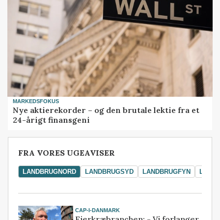
MARKEDSFOKUS
Nye aktierekorder – og den brutale lektie fra et
24-årigt finansgeni
FRA VORES UGEAVISER
LANDBRUGNORD
LANDBRUGSYD
LANDBRUGFYN
LAND
CAP-I-DANMARK
Fjerkræbranchen: - Vi forlanger