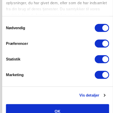
oplysninger, du har givet dem, eller som de har indsamlet
Annonce
fra din brug af deres tjenester. Du samtykker til vores
cookies, hvis du fortsætter med at anvende vores
ARRANGEMENT
Markvandring sætter fokus på elefantgræs
hjemmeside.
Samtykkevalg
Nødvendig
Annonce
Loading...
Præferencer
Statistik
Marketing
Vis detaljer
MARKED
OK