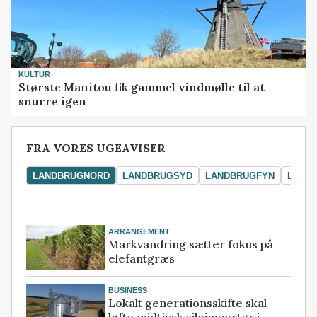
KULTUR
Største Manitou fik gammel vindmølle til at
snurre igen
FRA VORES UGEAVISER
LANDBRUGNORD
LANDBRUGSYD
LANDBRUGFYN
LAND
ARRANGEMENT
Markvandring sætter fokus på
elefantgræs
BUSINESS
Lokalt generationsskifte skal