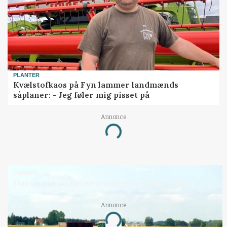
PLANTER
Kvælstofkaos på Fyn lammer landmænds
såplaner: - Jeg føler mig pisset på
Annonce
Loading...
MARKED
Høstpres kan sænke hvedeprisen yderligere
Annonce