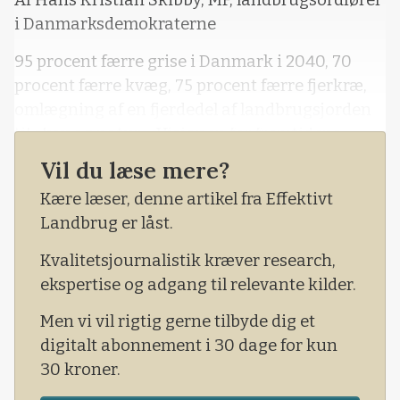
Af Hans Kristian Skibby, MF, landbrugsordfører
i Danmarksdemokraterne
95 procent færre grise i Danmark i 2040, 70
procent færre kvæg, 75 procent færre fjerkræ,
omlægning af en fjerdedel af landbrugsjorden
til skov og natur. »Visionen for fremtidens
landbrug i Danmark«, som ni grønne
Vil du læse mere?
organisationer foldede fælles ud i uge 46, kan
Kære læser, denne artikel fra Effektivt
beskrives med ét ord: Tudetosset!
Landbrug er låst.
Kvalitetsjournalistik kræver research,
ekspertise og adgang til relevante kilder.
Men vi vil rigtig gerne tilbyde dig et
digitalt abonnement i 30 dage for kun
30 kroner.