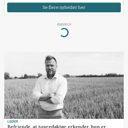
Se flere nyheder her
Annonce
Loading...
LEDER
Befriende, at topredaktør erkender, hun er