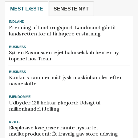
MEST LÆSTE
SENESTE NYT
INDLAND
Fredning af landbrugsjord: Landmand går til
landsretten for at få højere erstatning
BUSINESS
Søren Rasmussen-ejet halmselskab henter ny
topchef hos Tican
BUSINESS
Konkurs rammer midtjysk maskinhandler efter
navneskifte
EJENDOMME
Udbyder 128 hektar økojord: Udsigt til
millionhandel i Jelling
KVÆG
Eksplosive kviepriser ramte nystartet
mælkeproducent: Ét fravalg gav store udsving