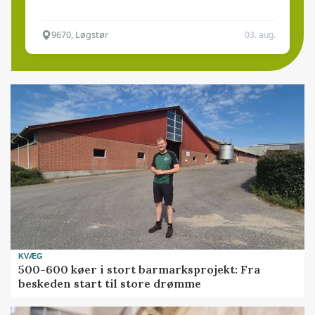
9670, Løgstør
03. aug.
KVÆG
500-600 køer i stort barmarksprojekt: Fra
beskeden start til store drømme