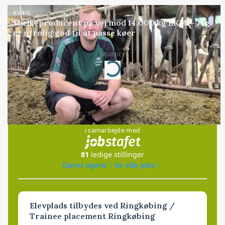
KVÆG
Mælkeproducent på vej mod 14.000 kg EKM: - Jeg
er utrolig god til at passe køer
Annonce
Loading...
Jobs
i samarbejde med
81
ledige stillinger
Opret agent
Se alle jobs
Elevplads tilbydes ved Ringkøbing /
Trainee placement Ringkøbing