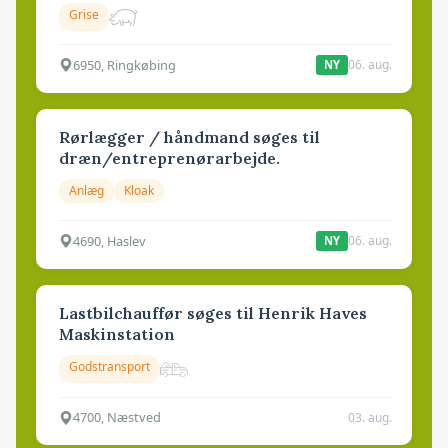
Grise
6950, Ringkøbing
06. aug.
NY
Rørlægger / håndmand søges til
dræn/entreprenørarbejde.
Anlæg
Kloak
4690, Haslev
06. aug.
NY
Lastbilchauffør søges til Henrik Haves
Maskinstation
Godstransport
4700, Næstved
03. aug.