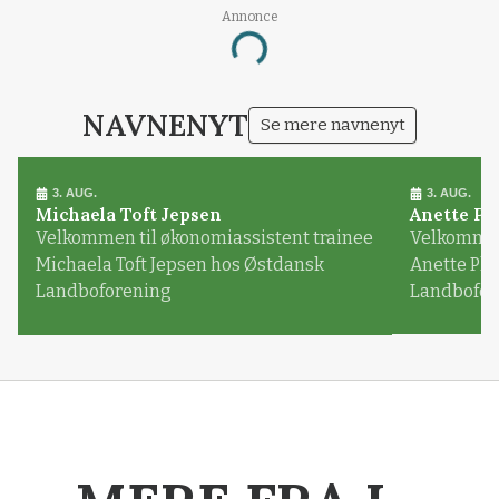
Annonce
Loading...
NAVNENYT
Se mere navnenyt
3. AUG.
3. AUG.
Michaela Toft Jepsen
Anette Pl
Velkommen til økonomiassistent trainee
Velkommen 
Michaela Toft Jepsen hos Østdansk
Anette Pl
Landboforening
Landbofor