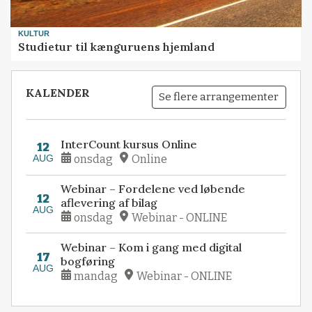
KULTUR
Studietur til kænguruens hjemland
KALENDER
Se flere arrangementer
InterCount kursus Online
12
AUG
onsdag
Online
Webinar – Fordelene ved løbende
12
aflevering af bilag
AUG
onsdag
Webinar - ONLINE
Webinar – Kom i gang med digital
17
bogføring
AUG
mandag
Webinar - ONLINE