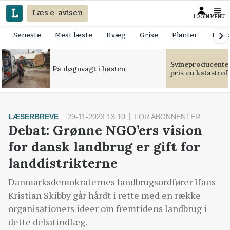
Læs e-avisen
LOGIN
MENU
Seneste
Mest læste
Kvæg
Grise
Planter
Mask
Svineproducente
På døgnvagt i høsten
pris en katastrof
LÆSERBREVE
29-11-2023 13:10
FOR ABONNENTER
Debat: Grønne NGO’ers vision
for dansk landbrug er gift for
landdistrikterne
Danmarksdemokraternes landbrugsordfører Hans
Kristian Skibby går hårdt i rette med en række
organisationers ideer om fremtidens landbrug i
dette debatindlæg.