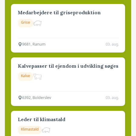
Medarbejdere til griseproduktion
Grise
9681, Ranum
03. aug.
Kalvepasser til ejendom i udvikling søges
Kalve
6392, Bolderslev
03. aug.
Leder til klimastald
Klimastald