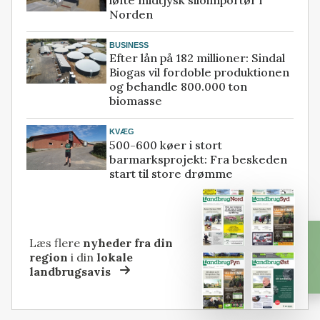
løfte midtjysk siloimportør i
Norden
BUSINESS
Efter lån på 182 millioner: Sindal
Biogas vil fordoble produktionen
og behandle 800.000 ton
biomasse
KVÆG
500-600 køer i stort
barmarksprojekt: Fra beskeden
start til store drømme
Læs flere
nyheder fra din
region
i din
lokale
landbrugsavis