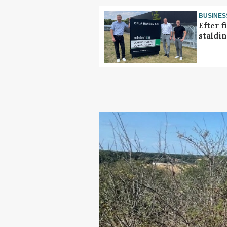
BUSINES
Efter f
staldi