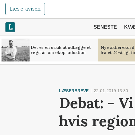
Læs e-avisen
SENESTE
KV
Det er en uskik at udlægge et
Nye aktierekorde
røgslør om økoproduktion
fra et 24-årigt f
LÆSERBREVE
22-01-2019 13:30
Debat: - Vi
hvis regio