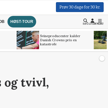
Prøv 30 dage for 30 kr.
OB
HØST-TOUR
SØG
LOGIN
MENU
Svineproducenter kalder
Danish Crowns pris en
katastrofe
 og tvivl,