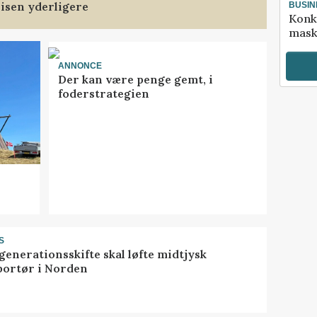
isen yderligere
BUSIN
Konk
mask
ANNONCE
Der kan være penge gemt, i
foderstrategien
S
generationsskifte skal løfte midtjysk
portør i Norden