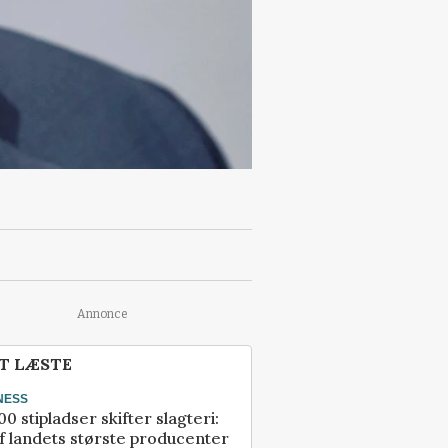
Annonce
T LÆSTE
NESS
00 stipladser skifter slagteri:
f landets største producenter