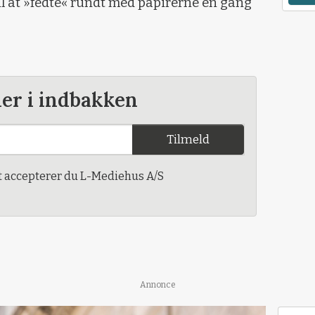
til at »fedte« rundt med papirerne en gang
der i indbakken
Tilmeld
t accepterer du L-Mediehus A/S
Annonce