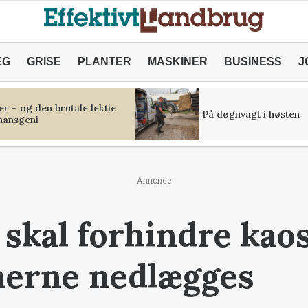
ÆG
GRISE
PLANTER
MASKINER
BUSINESS
J
r – og den brutale lektie
På døgnvagt i høsten
inansgeni
Annonce
 skal forhindre kaos
nerne nedlægges