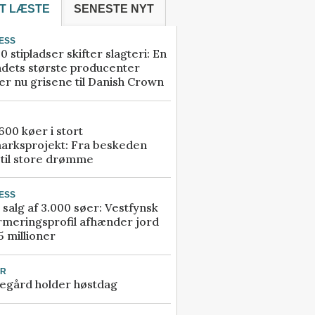
T LÆSTE
SENESTE NYT
ESS
0 stipladser skifter slagteri: En
ndets største producenter
r nu grisene til Danish Crown
00 køer i stort
arksprojekt: Fra beskeden
 til store drømme
ESS
 salg af 3.000 søer: Vestfynsk
rmeringsprofil afhænder jord
5 millioner
UR
egård holder høstdag