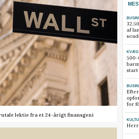
MES
BUSIN
32.50
af la
sende
KVÆG
500-6
barm
start
BUSIN
Efter
opfo
for 8
tale lektie fra et 24-årigt finansgeni
KULT
Herr