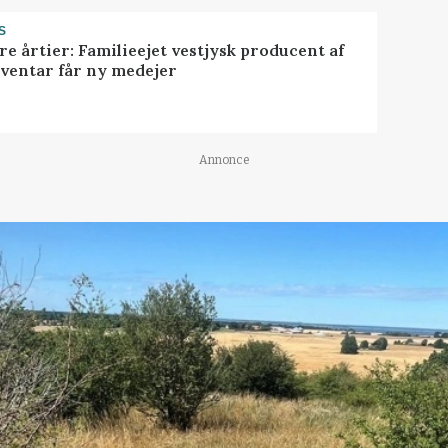
S
ire årtier: Familieejet vestjysk producent af
nventar får ny medejer
Annonce