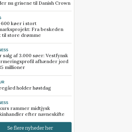
er nu grisene til Danish Crown
G
600 køer i stort
marksprojekt: Fra beskeden
t til store drømme
NESS
r salg af 3.000 søer: Vestfynsk
rmeringsprofil afhænder jord
85 millioner
UR
regård holder høstdag
NESS
kurs rammer midtjysk
inhandler efter navneskifte
Se flere nyheder her