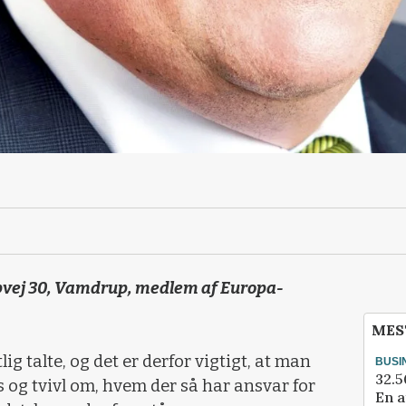
vej 30, Vamdrup, medlem af Europa-
MES
g talte, og det er derfor vigtigt, at man
BUSI
32.5
os og tvivl om, hvem der så har ansvar for
En a