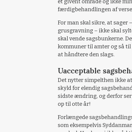
et givent område og ikke min
færdigbehandlingen af verse
For man skal sikre, at sager –
grusgravning – ikke skal syl
skal vende sagsbunkerne. Den
kommuner til amter og så til
at håndtere den slags.
Uacceptable sagsbeh
Det nytter simpelthen ikke at
skyld for elendig sagsbehand
sidste ændring, og derfor se
op til otte år!
Forlængede sagsbehandlingst
som eksempelvis Syddanmark