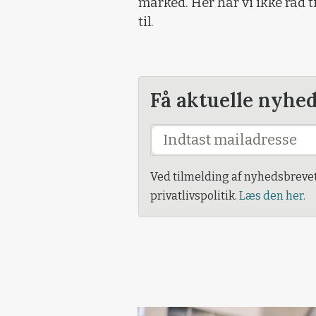
marked. Her har vi ikke råd 
til.
Få aktuelle nyhe
Ved tilmelding af nyhedsbreve
privatlivspolitik.
Læs den her.