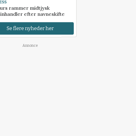
ESS
urs rammer midtjysk
inhandler efter navneskifte
Se flere nyheder her
Annonce