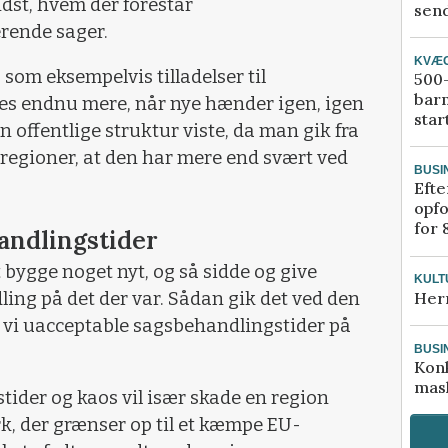
dst, hvem der forestår
send
rende sager.
KVÆ
 som eksempelvis tilladelser til
500-
bar
tes endnu mere, når nye hænder igen, igen
star
 offentlige struktur viste, da man gik fra
 regioner, at den har mere end svært ved
BUSI
Efte
opfo
for 
andlingstider
 bygge noget nyt, og så sidde og give
KULT
ling på det der var. Sådan gik det ved den
Her
r vi uacceptable sagsbehandlingstider på
BUSI
Kon
mask
ider og kaos vil især skade en region
, der grænser op til et kæmpe EU-