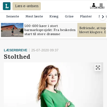
Læs e-avisen
LOGIN
MENU
Seneste
Mest læste
Kvæg
Grise
Planter
Mask
500-600 køer i stort
Befriende, at to
barmarksprojekt: Fra beskeden
blevet klogere. D
start til store drømme
LÆSERBREVE
25-07-2020 09:37
Stolthed