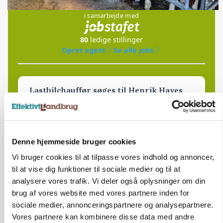
i samarbejde med
80
ledige stillinger
Opret agent
Se alle jobs
Lastbilchauffør søges til Henrik Haves
Maskinstation
Godstransport
Denne hjemmeside bruger cookies
4700, Næstved
03. aug.
NY
Vi bruger cookies til at tilpasse vores indhold og annoncer,
til at vise dig funktioner til sociale medier og til at
Medarbejdere til griseproduktion
analysere vores trafik. Vi deler også oplysninger om din
brug af vores website med vores partnere inden for
Grise
sociale medier, annonceringspartnere og analysepartnere.
Vores partnere kan kombinere disse data med andre