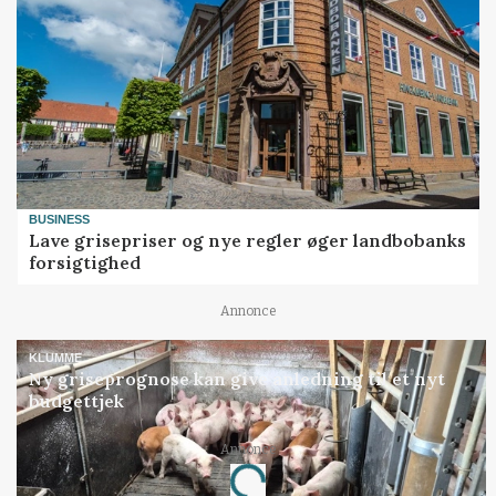
BUSINESS
Lave grisepriser og nye regler øger landbobanks
forsigtighed
Annonce
KLUMME
Ny griseprognose kan give anledning til et nyt
budgettjek
Loading...
Annonce