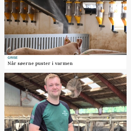
GRISE
Når søerne puster i varmen