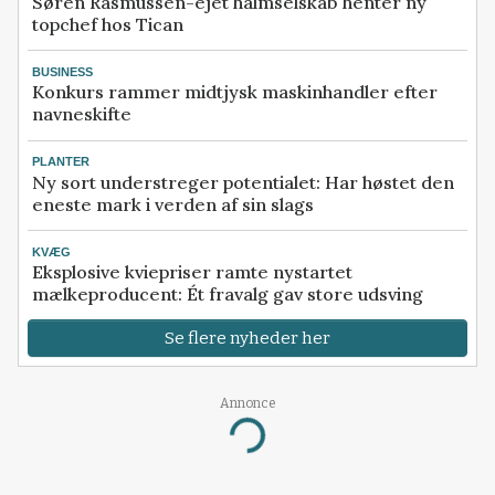
Søren Rasmussen-ejet halmselskab henter ny
topchef hos Tican
BUSINESS
Konkurs rammer midtjysk maskinhandler efter
navneskifte
PLANTER
Ny sort understreger potentialet: Har høstet den
eneste mark i verden af sin slags
KVÆG
Eksplosive kviepriser ramte nystartet
mælkeproducent: Ét fravalg gav store udsving
Se flere nyheder her
Annonce
Loading...