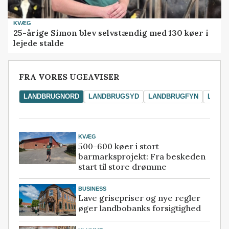
KVÆG
25-årige Simon blev selvstændig med 130 køer i
lejede stalde
FRA VORES UGEAVISER
LANDBRUGNORD
LANDBRUGSYD
LANDBRUGFYN
LAND
KVÆG
500-600 køer i stort
barmarksprojekt: Fra beskeden
start til store drømme
BUSINESS
Lave grisepriser og nye regler
øger landbobanks forsigtighed