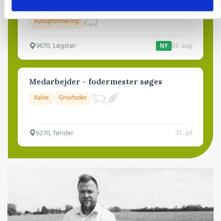
polteopformering
Avl/opformering
9670, Løgstør
03. aug.
NY
Medarbejder - fodermester søges
Kalve
Grovfoder
6270, Tønder
31. jul.