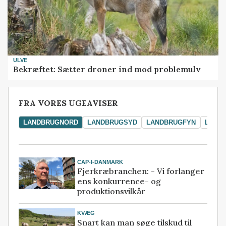
ULVE
Bekræftet: Sætter droner ind mod problemulv
FRA VORES UGEAVISER
LANDBRUGNORD
LANDBRUGSYD
LANDBRUGFYN
LAND
CAP-I-DANMARK
Fjerkræbranchen: - Vi forlanger
ens konkurrence- og
produktionsvilkår
KVÆG
Snart kan man søge tilskud til