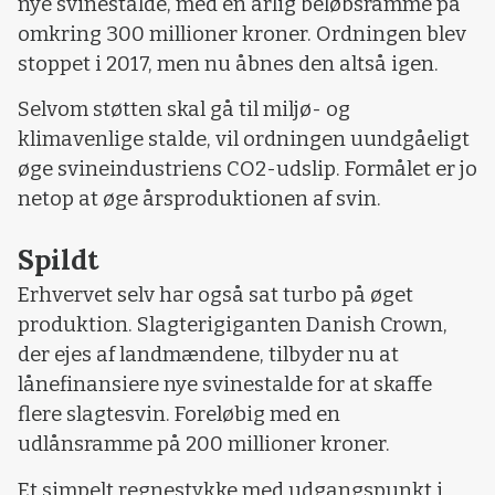
nye svinestalde, med en årlig beløbsramme på
omkring 300 millioner kroner. Ordningen blev
stoppet i 2017, men nu åbnes den altså igen.
Selvom støtten skal gå til miljø- og
klimavenlige stalde, vil ordningen uundgåeligt
øge svineindustriens CO2-udslip. Formålet er jo
netop at øge årsproduktionen af svin.
Spildt
Erhvervet selv har også sat turbo på øget
produktion. Slagterigiganten Danish Crown,
der ejes af landmændene, tilbyder nu at
lånefinansiere nye svinestalde for at skaffe
flere slagtesvin. Foreløbig med en
udlånsramme på 200 millioner kroner.
Et simpelt regnestykke med udgangspunkt i