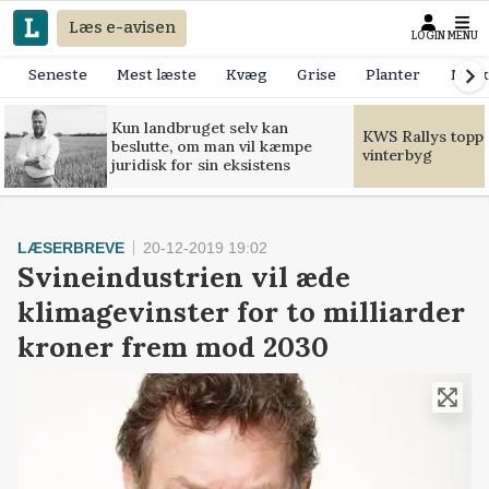
Læs e-avisen
LOGIN
MENU
Seneste
Mest læste
Kvæg
Grise
Planter
Mask
Kun landbruget selv kan
KWS Rallys toppe
beslutte, om man vil kæmpe
vinterbyg
juridisk for sin eksistens
LÆSERBREVE
20-12-2019 19:02
Svineindustrien vil æde
klimagevinster for to milliarder
kroner frem mod 2030