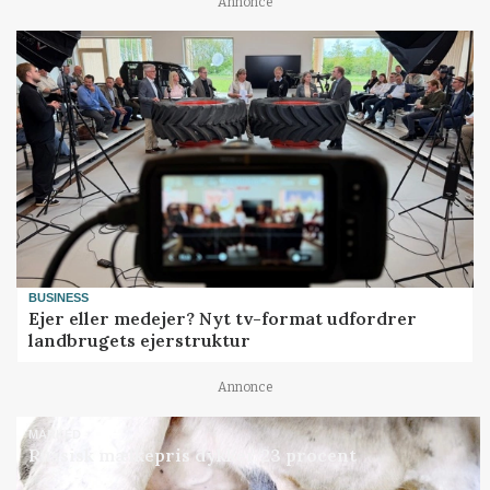
Annonce
BUSINESS
Ejer eller medejer? Nyt tv-format udfordrer
landbrugets ejerstruktur
Annonce
MARKED
Russisk mælkepris dykker 23 procent