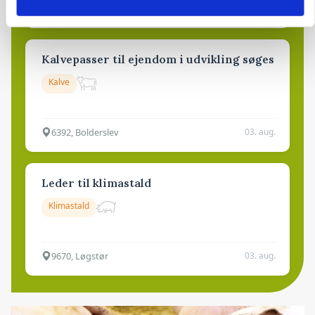
9681, Ranum
03. aug.
Kalvepasser til ejendom i udvikling søges
Kalve
6392, Bolderslev
03. aug.
Leder til klimastald
Klimastald
9670, Løgstør
03. aug.