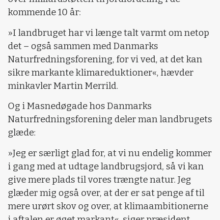
kommende 10 år:
»I landbruget har vi længe talt varmt om netop
det – også sammen med Danmarks
Naturfredningsforening, for vi ved, at det kan
sikre markante klimareduktioner«, hævder
minkavler Martin Merrild.
Og i Masnedøgade hos Danmarks
Naturfredningsforening deler man landbrugets
glæde:
»Jeg er særligt glad for, at vi nu endelig kommer
i gang med at udtage landbrugsjord, så vi kan
give mere plads til vores trængte natur. Jeg
glæder mig også over, at der er sat penge af til
mere urørt skov og over, at klimaambitionerne
i aftalen er øget markant«, siger præsident