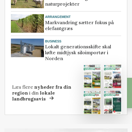
naturprojekter
ARRANGEMENT
Markvandring sætter fokus på
elefantgræs
BUSINESS
Lokalt generationsskifte skal
løfte midtjysk siloimportør i
Norden
Læs flere
nyheder fra din
region
i din
lokale
landbrugsavis