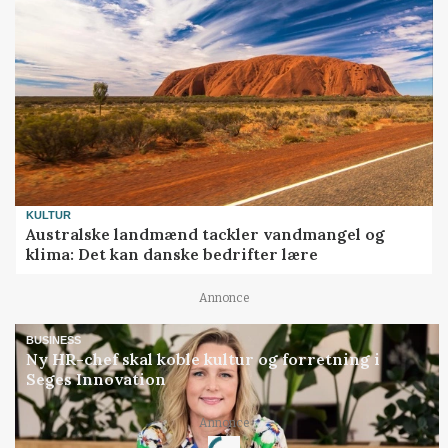
KULTUR
Australske landmænd tackler vandmangel og
klima: Det kan danske bedrifter lære
Annonce
BUSINESS
Ny HR-chef skal koble kultur og forretning i
Seges Innovation
Loading...
Annonce