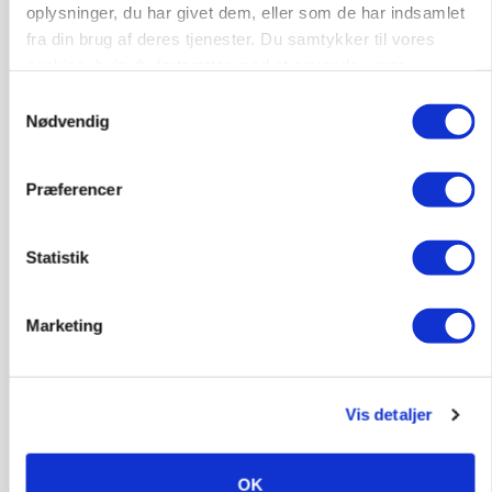
Rørlægger / håndmand søges til
oplysninger, du har givet dem, eller som de har indsamlet
dræn/entreprenørarbejde.
fra din brug af deres tjenester. Du samtykker til vores
Anlæg
Kloak
cookies, hvis du fortsætter med at anvende vores
hjemmeside.
Samtykkevalg
4690, Haslev
06. aug.
Nødvendig
Præferencer
Lastbilchauffør søges til Henrik Haves
Maskinstation
Godstransport
Statistik
4700, Næstved
03. aug.
Marketing
Medarbejdere til griseproduktion
Vis detaljer
Grise
OK