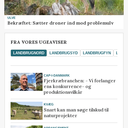
ULVE
Bekræftet: Sætter droner ind mod problemulv
FRA VORES UGEAVISER
LANDBRUGNORD
LANDBRUGSYD
LANDBRUGFYN
LAND
CAP-I-DANMARK
Fjerkræbranchen: - Vi forlanger
ens konkurrence- og
produktionsvilkår
KVÆG
Snart kan man søge tilskud til
naturprojekter
ARRANGEMENT