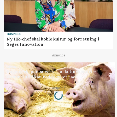
BUSINESS
Ny HR-chef skal koble kultur og forretning i
Seges Innovation
Annonce
GRISE
Engang eksportsucces – nu kulturhistorie:
Gammel sæd kan redde truet race
Loading...
Annonce