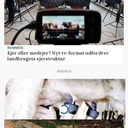
BUSINESS
Ejer eller medejer? Nyt tv-format udfordrer
landbrugets ejerstruktur
Annonce
MARKED
Russisk mælkepris dykker 23 procent
Loading...
Annonce