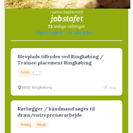
Jobs
i samarbejde med
72
ledige stillinger
Opret agent
Se alle jobs
Elevplads tilbydes ved Ringkøbing /
Trainee placement Ringkøbing
Grise
6950, Ringkøbing
06. aug.
Rørlægger / håndmand søges til
dræn/entreprenørarbejde.
Anlæg
Kloak