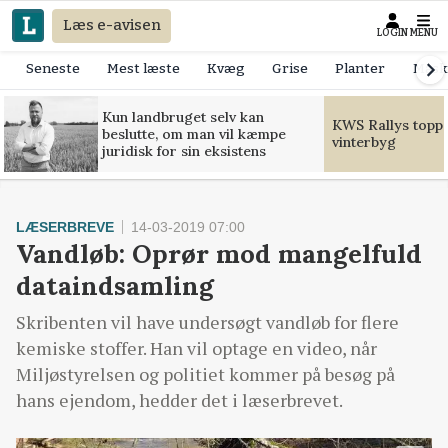
Læs e-avisen
LOGIN
MENU
Seneste
Mest læste
Kvæg
Grise
Planter
Mask
Kun landbruget selv kan
KWS Rallys toppe
beslutte, om man vil kæmpe
vinterbyg
juridisk for sin eksistens
LÆSERBREVE
14-03-2019 07:00
Vandløb: Oprør mod mangelfuld
dataindsamling
Skribenten vil have undersøgt vandløb for flere
kemiske stoffer. Han vil optage en video, når
Miljøstyrelsen og politiet kommer på besøg på
hans ejendom, hedder det i læserbrevet.