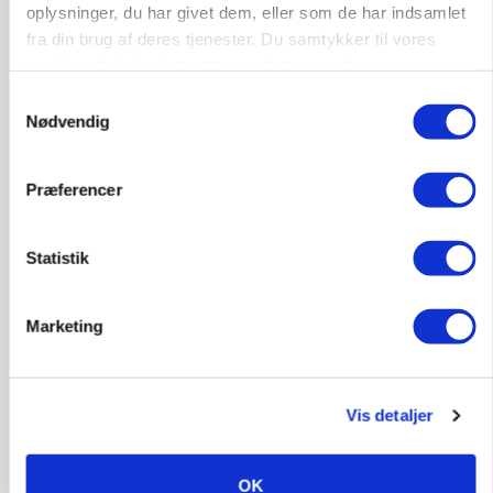
oplysninger, du har givet dem, eller som de har indsamlet
Kalve
fra din brug af deres tjenester. Du samtykker til vores
cookies, hvis du fortsætter med at anvende vores
hjemmeside.
Samtykkevalg
6392, Bolderslev
03. aug.
Nødvendig
Præferencer
Leder til klimastald
Klimastald
Statistik
9670, Løgstør
03. aug.
Marketing
Vis detaljer
OK