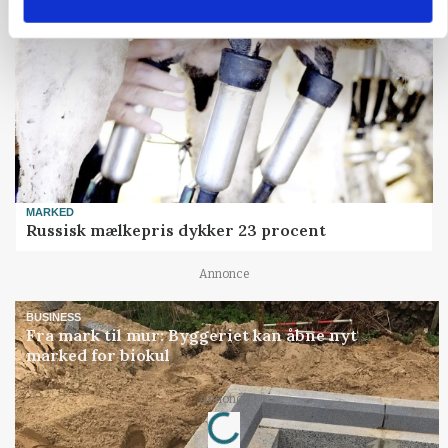
MARKED
Russisk mælkepris dykker 23 procent
Annonce
BUSINESS
Fra mark til mur: Byggeriet kan åbne nyt
marked for biokul
Loading...
Annonce