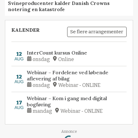
Svineproducenter kalder Danish Crowns
notering en katastrofe
KALENDER
Se flere arrangementer
InterCount kursus Online
12
AUG
onsdag
Online
Webinar – Fordelene ved løbende
12
aflevering af bilag
AUG
onsdag
Webinar - ONLINE
Webinar – Kom i gang med digital
17
bogføring
AUG
mandag
Webinar - ONLINE
Loading...
Annonce