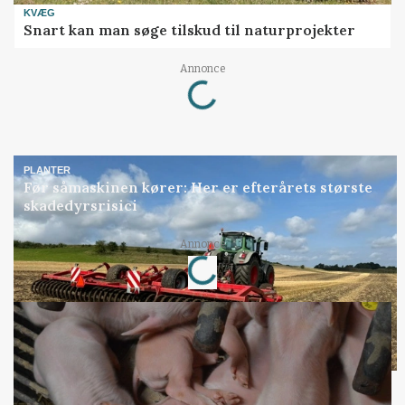
KVÆG
Snart kan man søge tilskud til naturprojekter
Loading...
Annonce
PLANTER
Før såmaskinen kører: Her er efterårets største
skadedyrsrisici
Loading...
Annonce