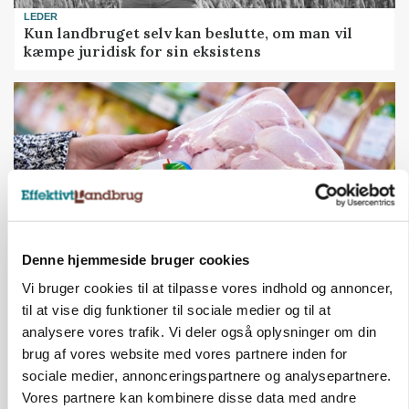
LEDER
Kun landbruget selv kan beslutte, om man vil
kæmpe juridisk for sin eksistens
Denne hjemmeside bruger cookies
Vi bruger cookies til at tilpasse vores indhold og annoncer,
MARKEDSFOKUS
til at vise dig funktioner til sociale medier og til at
Prisgab på 20 kroner pr. kg vokser: Polsk kylling
analysere vores trafik. Vi deler også oplysninger om din
presser markedet
brug af vores website med vores partnere inden for
Loading...
sociale medier, annonceringspartnere og analysepartnere.
Annonce
Vores partnere kan kombinere disse data med andre