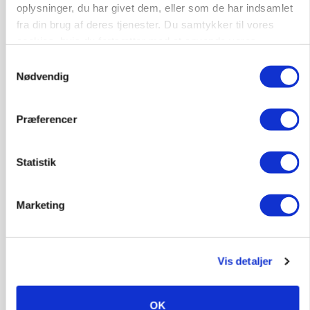
oplysninger, du har givet dem, eller som de har indsamlet
fra din brug af deres tjenester. Du samtykker til vores
cookies, hvis du fortsætter med at anvende vores
hjemmeside.
Samtykkevalg
Nødvendig
Præferencer
Statistik
Marketing
BUSINESS
Ejer eller medejer? Nyt tv-format udfordrer
landbrugets ejerstruktur
Vis detaljer
Annonce
OK