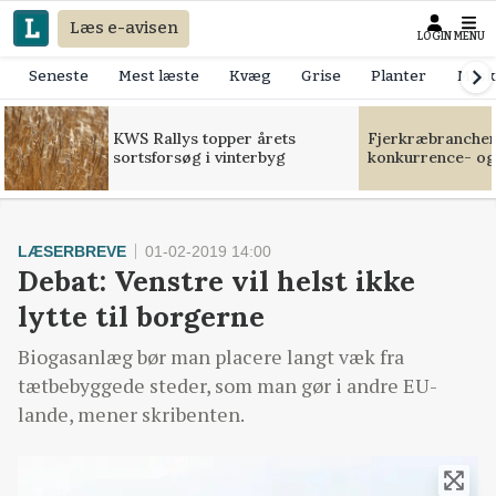
Læs e-avisen
LOGIN
MENU
Seneste
Mest læste
Kvæg
Grise
Planter
Mask
KWS Rallys topper årets
Fjerkræbranchen:
sortsforsøg i vinterbyg
konkurrence- og
LÆSERBREVE
01-02-2019 14:00
Debat: Venstre vil helst ikke
lytte til borgerne
Biogasanlæg bør man placere langt væk fra
tætbebyggede steder, som man gør i andre EU-
lande, mener skribenten.