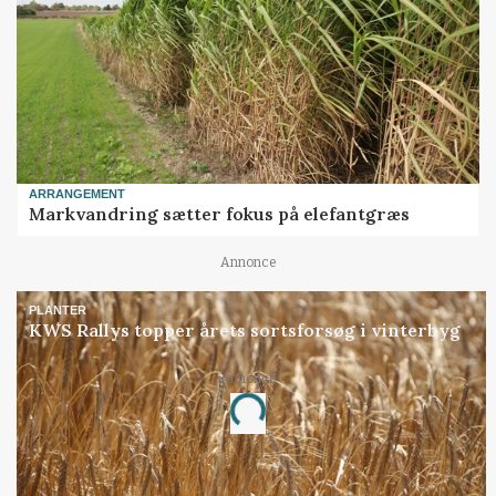
ARRANGEMENT
Markvandring sætter fokus på elefantgræs
Annonce
PLANTER
KWS Rallys topper årets sortsforsøg i vinterbyg
Annonce
Loading...