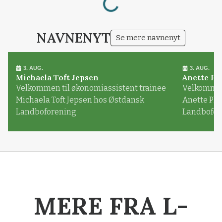
NAVNENYT
Se mere navnenyt
3. AUG.
3. AUG.
Michaela Toft Jepsen
Anette Pl
Velkommen til økonomiassistent trainee
Velkommen 
Michaela Toft Jepsen hos Østdansk
Anette Pl
Landboforening
Landbofor
MERE FRA L-