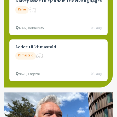
Kalvepasser til ejendom i udvikling søges
Kalve
6392, Bolderslev
03. aug.
Leder til klimastald
Klimastald
9670, Løgstør
03. aug.