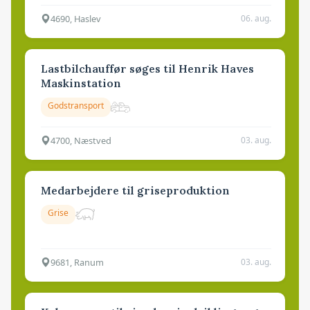
4690, Haslev
06. aug.
Lastbilchauffør søges til Henrik Haves
Maskinstation
Godstransport
4700, Næstved
03. aug.
Medarbejdere til griseproduktion
Grise
9681, Ranum
03. aug.