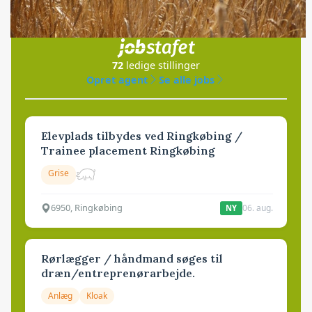
Jobs
i samarbejde med
72
ledige stillinger
Opret agent
Se alle jobs
Elevplads tilbydes ved Ringkøbing /
Trainee placement Ringkøbing
Grise
6950, Ringkøbing
06. aug.
NY
Rørlægger / håndmand søges til
dræn/entreprenørarbejde.
Anlæg
Kloak