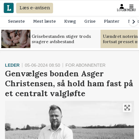
Læs e-avisen
LOGIN
MENU
Seneste
Mest læste
Kvæg
Grise
Planter
Mask
Grisebestanden stiger trods
Uændret notering
svagere avlsbestand
fortsat presset 
LEDER
05-06-2024 08:50
FOR ABONNENTER
Genvælges bonden Asger
Christensen, så hold ham fast på
et centralt valgløfte