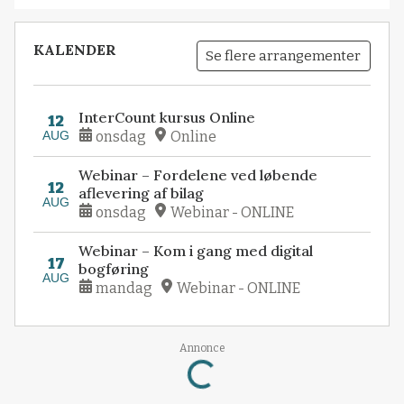
KALENDER
Se flere arrangementer
InterCount kursus Online
12
AUG
onsdag
Online
Webinar – Fordelene ved løbende
12
aflevering af bilag
AUG
onsdag
Webinar - ONLINE
Webinar – Kom i gang med digital
17
bogføring
AUG
mandag
Webinar - ONLINE
Loading...
Annonce