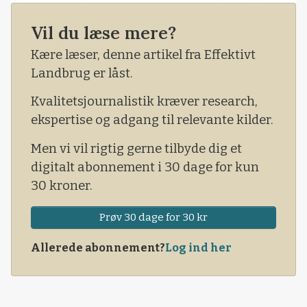
minder de protesterende landmænd politikerne
Vil du læse mere?
om deres store utilfredshed over klimakrav,
som mange af erhvervets udøvere vurderer, er
Kære læser, denne artikel fra Effektivt
kammet over.
Landbrug er låst.
Kvalitetsjournalistik kræver research,
ekspertise og adgang til relevante kilder.
Men vi vil rigtig gerne tilbyde dig et
digitalt abonnement i 30 dage for kun
30 kroner.
Prøv 30 dage for 30 kr
Allerede abonnement?
Log ind her