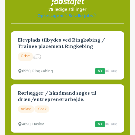
78
ledige stillinger
Opret agent
Se alle jobs
Elevplads tilbydes ved Ringkøbing /
Trainee placement Ringkøbing
Grise
6950, Ringkøbing
06. aug.
NY
Rørlægger / håndmand søges til
dræn/entreprenørarbejde.
Anlæg
Kloak
4690, Haslev
06. aug.
NY