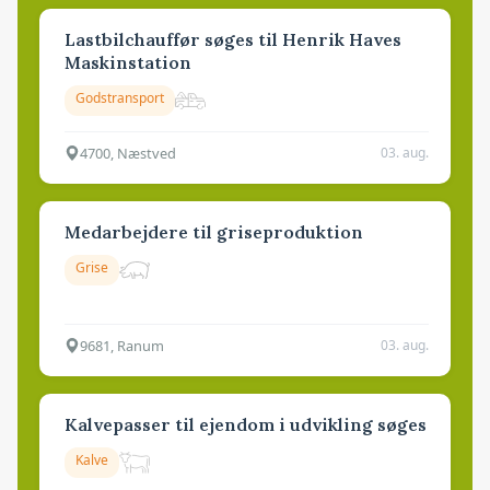
Lastbilchauffør søges til Henrik Haves
Maskinstation
Godstransport
4700, Næstved
03. aug.
Medarbejdere til griseproduktion
Grise
9681, Ranum
03. aug.
Kalvepasser til ejendom i udvikling søges
Kalve