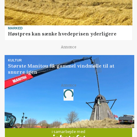
MARKED
Høstpres kan sænke hvedeprisen yderligere
Annonce
KULTUR
Største Manitou fik gammel vindmølle til at
snurre igen
Annonce
Loading...
Jobs
i samarbejde med