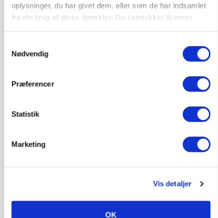
HØST-TOUR
oplysninger, du har givet dem, eller som de har indsamlet
fra din brug af deres tjenester. Du samtykker til vores
cookies, hvis du fortsætter med at anvende vores
hjemmeside.
Samtykkevalg
Nødvendig
Præferencer
PLANTER
18 montører står klar i høsten: Sådan holder PN
Statistik
Maskiner landmænd i gang
Marketing
Vis detaljer
OK