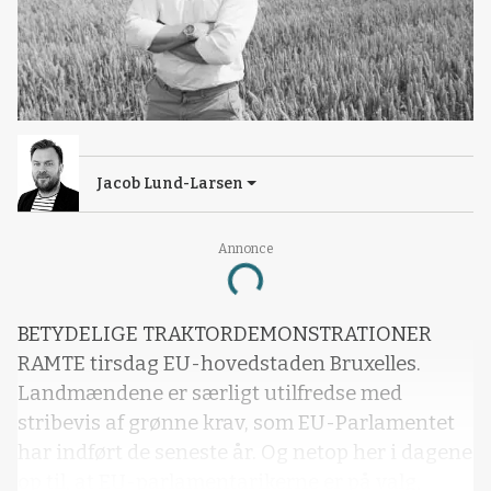
Jacob Lund-Larsen
Annonce
Loading...
BETYDELIGE TRAKTORDEMONSTRATIONER
RAMTE tirsdag EU-hovedstaden Bruxelles.
Landmændene er særligt utilfredse med
stribevis af grønne krav, som EU-Parlamentet
har indført de seneste år. Og netop her i dagene
op til, at EU-parlamentarikerne er på valg,