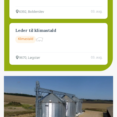
6392, Bolderslev
03. aug.
Leder til klimastald
Klimastald
9670, Løgstør
03. aug.