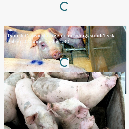
Loading...
GRISE
Danish Crown slår igen i noteringsstrid: Tysk
gab er 3 kroner – ikke 4,30
Loading...
Annonce