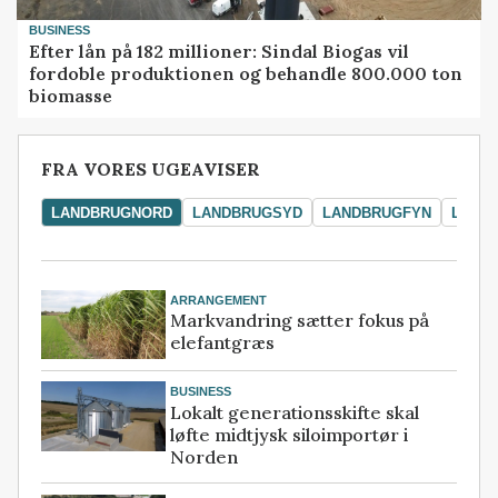
BUSINESS
Efter lån på 182 millioner: Sindal Biogas vil
fordoble produktionen og behandle 800.000 ton
biomasse
FRA VORES UGEAVISER
LANDBRUGNORD
LANDBRUGSYD
LANDBRUGFYN
LAND
ARRANGEMENT
Markvandring sætter fokus på
elefantgræs
BUSINESS
Lokalt generationsskifte skal
løfte midtjysk siloimportør i
Norden