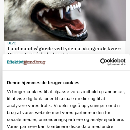
ULVE
Landmand vågnede ved lyden af skrigende kvier:
Ulven stod på foderbordet
Annonce
LEDER
Denne hjemmeside bruger cookies
Det er en uskik at udlægge et røgslør om
økoproduktion
Vi bruger cookies til at tilpasse vores indhold og annoncer,
til at vise dig funktioner til sociale medier og til at
Loading...
Annonce
analysere vores trafik. Vi deler også oplysninger om din
brug af vores website med vores partnere inden for
sociale medier, annonceringspartnere og analysepartnere.
Vores partnere kan kombinere disse data med andre