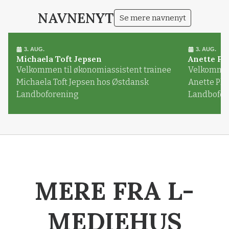
NAVNENYT
Se mere navnenyt
3. AUG.
3. AUG.
Michaela Toft Jepsen
Anette Pl
Velkommen til økonomiassistent trainee
Velkommen 
Michaela Toft Jepsen hos Østdansk
Anette Pl
Landboforening
Landbofor
MERE FRA L-
MEDIEHUS