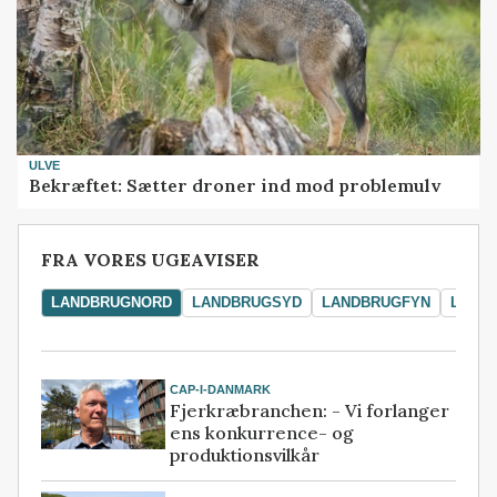
ULVE
Bekræftet: Sætter droner ind mod problemulv
FRA VORES UGEAVISER
LANDBRUGNORD
LANDBRUGSYD
LANDBRUGFYN
LAND
CAP-I-DANMARK
Fjerkræbranchen: - Vi forlanger
ens konkurrence- og
produktionsvilkår