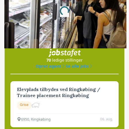
Annonce
Loading...
Jobs
i samarbejde med
70
ledige stillinger
Opret agent
Se alle jobs
Elevplads tilbydes ved Ringkøbing /
Trainee placement Ringkøbing
Grise
6950, Ringkøbing
06. aug.