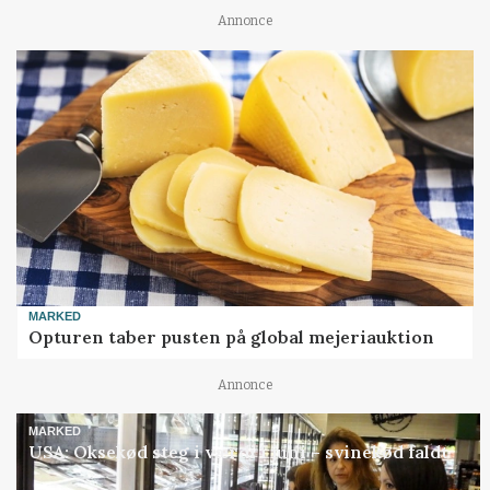
Annonce
MARKED
Opturen taber pusten på global mejeriauktion
Annonce
MARKED
USA: Oksekød steg i værdi i juni – svinekød faldt