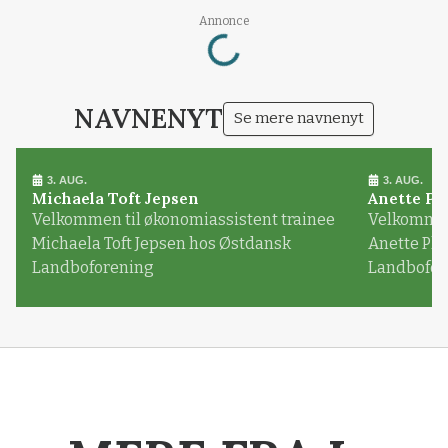
Loading...
Annonce
NAVNENYT
Se mere navnenyt
3. AUG.
3. AUG.
Michaela Toft Jepsen
Anette Pl
Velkommen til økonomiassistent trainee
Velkommen 
Michaela Toft Jepsen hos Østdansk
Anette Pl
Landboforening
Landbofor