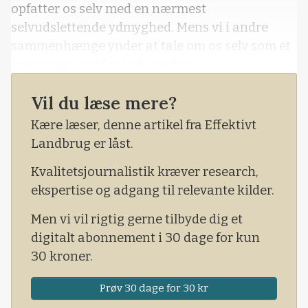
opfatter os selv med en nærmest
selvudslettende ydmyghed. Mens vi i andre
sammenhænge ynder at tale om os selv som et
foregangsland for hele verden.
Vil du læse mere?
Kære læser, denne artikel fra Effektivt
Landbrug er låst.
Kvalitetsjournalistik kræver research,
ekspertise og adgang til relevante kilder.
Men vi vil rigtig gerne tilbyde dig et
digitalt abonnement i 30 dage for kun
30 kroner.
Prøv 30 dage for 30 kr