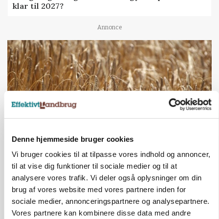
klar til 2027?
Annonce
Denne hjemmeside bruger cookies
Vi bruger cookies til at tilpasse vores indhold og annoncer,
PLANTER
til at vise dig funktioner til sociale medier og til at
KWS Rallys topper årets sortsforsøg i vinterbyg
analysere vores trafik. Vi deler også oplysninger om din
brug af vores website med vores partnere inden for
Annonce
sociale medier, annonceringspartnere og analysepartnere.
CAP-I-DANMARK
Vores partnere kan kombinere disse data med andre