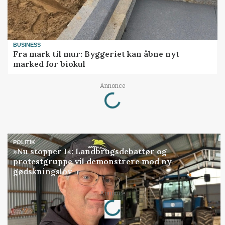
BUSINESS
Fra mark til mur: Byggeriet kan åbne nyt
marked for biokul
Loading...
Annonce
POLITIK
»Nu stopper I«: Landbrugsdebattør og
protestgruppe vil demonstrere mod ny
gødskningslov
Loading...
Annonce