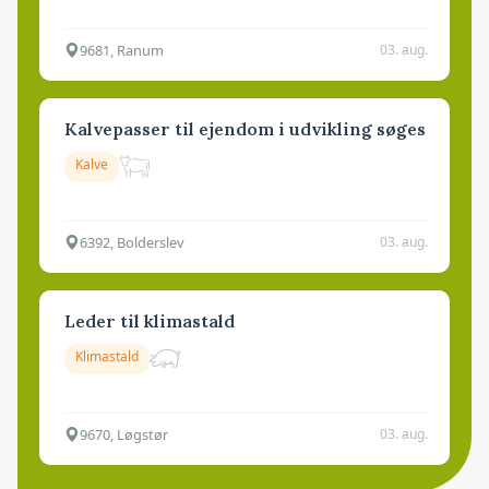
9681, Ranum
03. aug.
Kalvepasser til ejendom i udvikling søges
Kalve
6392, Bolderslev
03. aug.
Leder til klimastald
Klimastald
9670, Løgstør
03. aug.