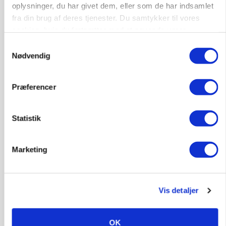
Fjerkræbranchen: - Vi forlanger ens
oplysninger, du har givet dem, eller som de har indsamlet
konkurrence- og produktionsvilkår
fra din brug af deres tjenester. Du samtykker til vores
Loading...
cookies, hvis du fortsætter med at anvende vores
Annonce
hjemmeside.
Samtykkevalg
Nødvendig
Præferencer
Statistik
Marketing
BUSINESS
Vis detaljer
Ejer eller medejer? Nyt tv-format udfordrer
landbrugets ejerstruktur
OK