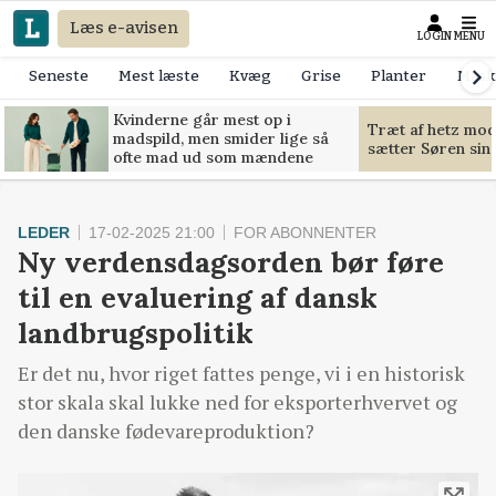
Læs e-avisen
LOGIN
MENU
Seneste
Mest læste
Kvæg
Grise
Planter
Mask
Kvinderne går mest op i
Træt af hetz mo
madspild, men smider lige så
sætter Søren sin g
ofte mad ud som mændene
LEDER
17-02-2025 21:00
FOR ABONNENTER
Ny verdensdagsorden bør føre
til en evaluering af dansk
landbrugspolitik
Er det nu, hvor riget fattes penge, vi i en historisk
stor skala skal lukke ned for eksporterhvervet og
den danske fødevareproduktion?