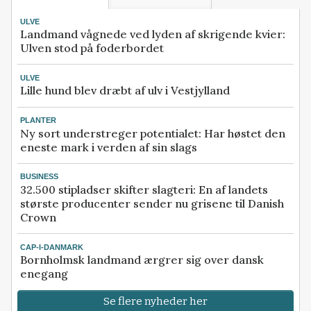
ULVE
Landmand vågnede ved lyden af skrigende kvier:
Ulven stod på foderbordet
ULVE
Lille hund blev dræbt af ulv i Vestjylland
PLANTER
Ny sort understreger potentialet: Har høstet den
eneste mark i verden af sin slags
BUSINESS
32.500 stipladser skifter slagteri: En af landets
største producenter sender nu grisene til Danish
Crown
CAP-I-DANMARK
Bornholmsk landmand ærgrer sig over dansk
enegang
Se flere nyheder her