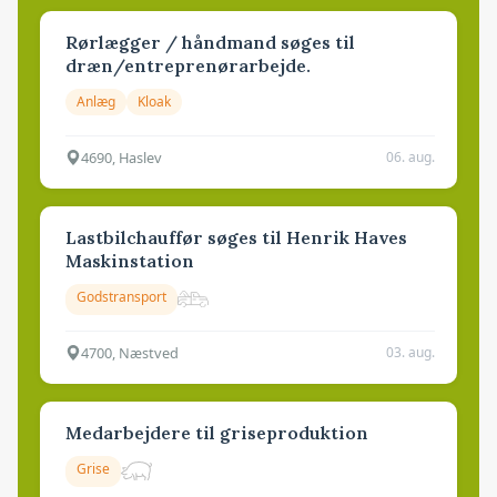
Rørlægger / håndmand søges til
dræn/entreprenørarbejde.
Anlæg
Kloak
4690, Haslev
06. aug.
Lastbilchauffør søges til Henrik Haves
Maskinstation
Godstransport
4700, Næstved
03. aug.
Medarbejdere til griseproduktion
Grise