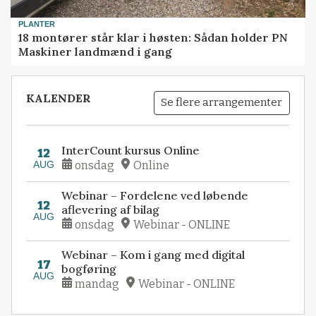
PLANTER
18 montører står klar i høsten: Sådan holder PN
Maskiner landmænd i gang
KALENDER
Se flere arrangementer
InterCount kursus Online
12
AUG
onsdag
Online
Webinar – Fordelene ved løbende
12
aflevering af bilag
AUG
onsdag
Webinar - ONLINE
Webinar – Kom i gang med digital
17
bogføring
AUG
mandag
Webinar - ONLINE