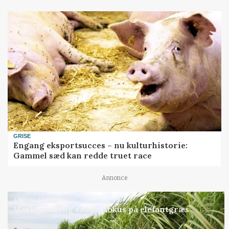
GRISE
Engang eksportsucces – nu kulturhistorie:
Gammel sæd kan redde truet race
Annonce
ARRANGEMENT
Markvandring sætter fokus på elefantgræs