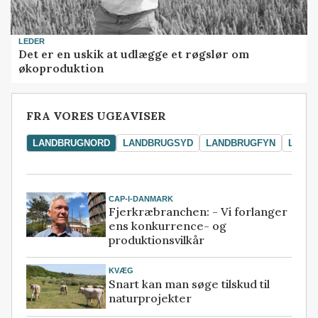
LEDER
Det er en uskik at udlægge et røgslør om
økoproduktion
FRA VORES UGEAVISER
LANDBRUGNORD
LANDBRUGSYD
LANDBRUGFYN
LAND
CAP-I-DANMARK
Fjerkræbranchen: - Vi forlanger
ens konkurrence- og
produktionsvilkår
KVÆG
Snart kan man søge tilskud til
naturprojekter