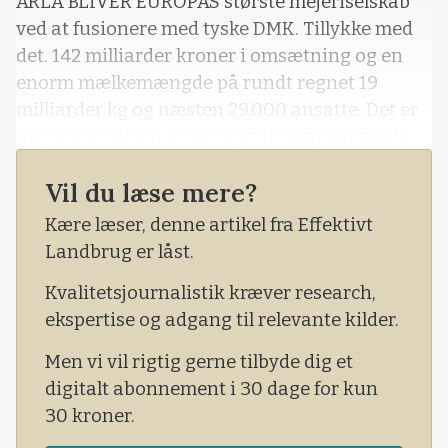
ARLA BLIVER EUROPAS største mejeriselskab
ved at fusionere med tyske DMK. Tillykke med
det. 142 milliarder kroner i omsætning og en
enorm mælkemængde på rundt regnet 19
milliarder kg og næsten 29.000 ansatte. Det er
imponerende tal. Det er ganske imponerende
gjort af selskabet med de danske rødder, det
Vil du læse mere?
danske hovedsæde, den danske ledelse og det
svenske navn.
Kære læser, denne artikel fra Effektivt
Landbrug er låst.
Kvalitetsjournalistik kræver research,
ekspertise og adgang til relevante kilder.
Men vi vil rigtig gerne tilbyde dig et
digitalt abonnement i 30 dage for kun
30 kroner.