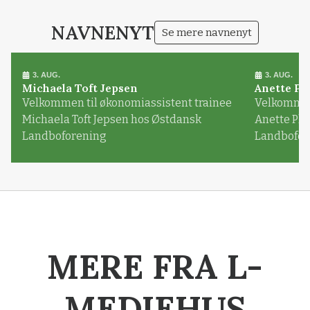
Loading...
NAVNENYT
Se mere navnenyt
3. AUG.
3. AUG.
Michaela Toft Jepsen
Anette Pl
Velkommen til økonomiassistent trainee
Velkommen 
Michaela Toft Jepsen hos Østdansk
Anette Pl
Landboforening
Landbofor
MERE FRA L-
MEDIEHUS