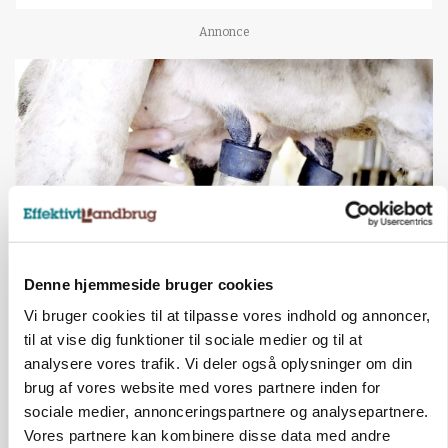
Annonce
Denne hjemmeside bruger cookies
MARKED
Vi bruger cookies til at tilpasse vores indhold og annoncer,
Russisk mælkepris dykker 23 procent
til at vise dig funktioner til sociale medier og til at
analysere vores trafik. Vi deler også oplysninger om din
Annonce
brug af vores website med vores partnere inden for
BUSINESS
sociale medier, annonceringspartnere og analysepartnere.
Fra mark til mur: Byggeriet kan åbne nyt
Vores partnere kan kombinere disse data med andre
marked for biokul