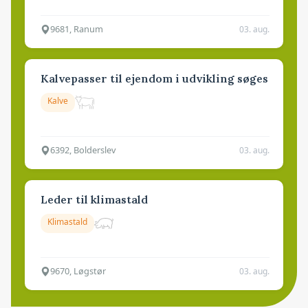
9681, Ranum
03. aug.
Kalvepasser til ejendom i udvikling søges
Kalve
6392, Bolderslev
03. aug.
Leder til klimastald
Klimastald
9670, Løgstør
03. aug.