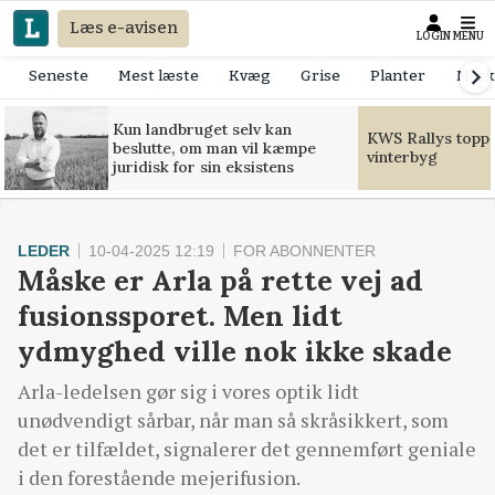
Læs e-avisen
LOGIN
MENU
Seneste
Mest læste
Kvæg
Grise
Planter
Mask
Kun landbruget selv kan
KWS Rallys toppe
beslutte, om man vil kæmpe
vinterbyg
juridisk for sin eksistens
LEDER
10-04-2025 12:19
FOR ABONNENTER
Måske er Arla på rette vej ad
fusionssporet. Men lidt
ydmyghed ville nok ikke skade
Arla-ledelsen gør sig i vores optik lidt
unødvendigt sårbar, når man så skråsikkert, som
det er tilfældet, signalerer det gennemført geniale
i den forestående mejerifusion.