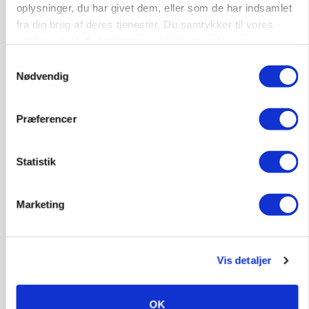
oplysninger, du har givet dem, eller som de har indsamlet
fra din brug af deres tjenester. Du samtykker til vores
Annonce
cookies, hvis du fortsætter med at anvende vores
Loading...
hjemmeside.
Samtykkevalg
Nødvendig
Præferencer
Statistik
Marketing
POLITIK
»Nu stopper I«: Landbrugsdebattør og
Vis detaljer
protestgruppe vil demonstrere mod ny
gødskningslov
OK