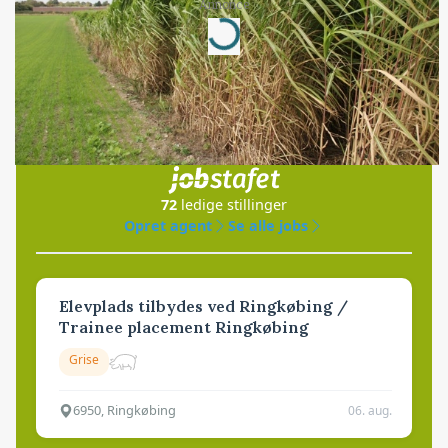
Annonce
Loading...
Jobs
i samarbejde med
72
ledige stillinger
Opret agent
Se alle jobs
Elevplads tilbydes ved Ringkøbing /
Trainee placement Ringkøbing
Grise
6950, Ringkøbing
06. aug.