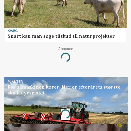
KVÆG
Snart kan man søge tilskud til naturprojekter
Annonce
Loading...
PLANTER
Før såmaskinen kører: Her er efterårets største
skadedyrsrisici
Annonce
Loading...