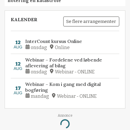
notering en katastrofe
KALENDER
Se flere arrangementer
InterCount kursus Online
12
AUG
onsdag
Online
Webinar – Fordelene ved løbende
12
aflevering af bilag
AUG
onsdag
Webinar - ONLINE
Webinar – Kom i gang med digital
17
bogføring
AUG
mandag
Webinar - ONLINE
Annonce