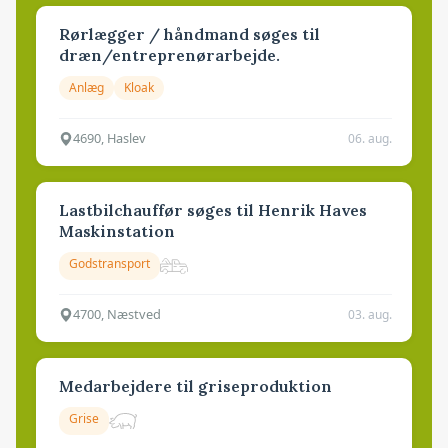
Rørlægger / håndmand søges til
dræn/entreprenørarbejde.
Anlæg
Kloak
4690, Haslev
06. aug.
Lastbilchauffør søges til Henrik Haves
Maskinstation
Godstransport
4700, Næstved
03. aug.
Medarbejdere til griseproduktion
Grise