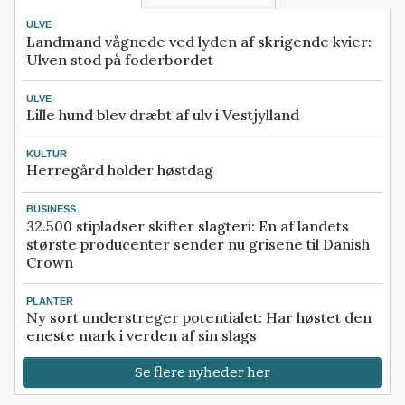
ULVE
Landmand vågnede ved lyden af skrigende kvier:
Ulven stod på foderbordet
ULVE
Lille hund blev dræbt af ulv i Vestjylland
KULTUR
Herregård holder høstdag
BUSINESS
32.500 stipladser skifter slagteri: En af landets
største producenter sender nu grisene til Danish
Crown
PLANTER
Ny sort understreger potentialet: Har høstet den
eneste mark i verden af sin slags
Se flere nyheder her