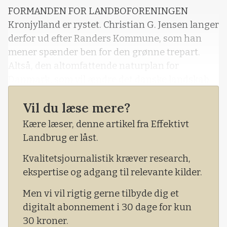
FORMANDEN FOR LANDBOFORENINGEN
Kronjylland er rystet. Christian G. Jensen langer
derfor ud efter Randers Kommune, som han
mener spænder ben for den grønne trepart.
Altså, den altomfattende naturplan for
Danmark, som vil ændre det danske landskab
for tid og evighed. Og som ifølge
Vil du læse mere?
statsministeren hviler på den unikke, danske
model, der bygger på tillid og konsensus på
Kære læser, denne artikel fra Effektivt
tværs af samfundsinteresser.
Landbrug er låst.
Kvalitetsjournalistik kræver research,
ekspertise og adgang til relevante kilder.
Men vi vil rigtig gerne tilbyde dig et
digitalt abonnement i 30 dage for kun
30 kroner.