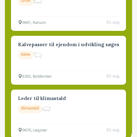
Grise
9681, Ranum
03. aug.
Kalvepasser til ejendom i udvikling søges
Kalve
6392, Bolderslev
03. aug.
Leder til klimastald
Klimastald
9670, Løgstør
03. aug.