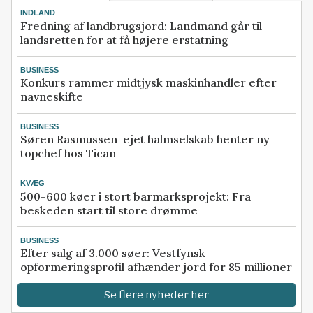
INDLAND
Fredning af landbrugsjord: Landmand går til
landsretten for at få højere erstatning
BUSINESS
Konkurs rammer midtjysk maskinhandler efter
navneskifte
BUSINESS
Søren Rasmussen-ejet halmselskab henter ny
topchef hos Tican
KVÆG
500-600 køer i stort barmarksprojekt: Fra
beskeden start til store drømme
BUSINESS
Efter salg af 3.000 søer: Vestfynsk
opformeringsprofil afhænder jord for 85 millioner
Se flere nyheder her