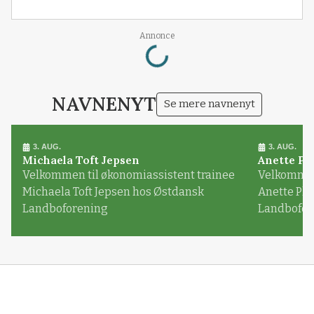
Annonce
Loading...
NAVNENYT
Se mere navnenyt
3. AUG.
3. AUG.
Michaela Toft Jepsen
Anette Pl
Velkommen til økonomiassistent trainee
Velkommen 
Michaela Toft Jepsen hos Østdansk
Anette Pl
Landboforening
Landbofor