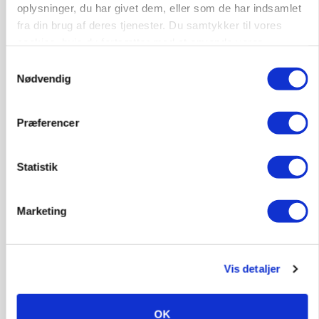
oplysninger, du har givet dem, eller som de har indsamlet
MASKINER
fra din brug af deres tjenester. Du samtykker til vores
Forserie til selvkørende skårlægger afprøves i år
cookies, hvis du fortsætter med at anvende vores
hjemmeside.
Samtykkevalg
Annonce
Nødvendig
Loading...
Præferencer
Statistik
Marketing
Vis detaljer
ARRANGEMENT
Markvandring sætter fokus på elefantgræs
OK