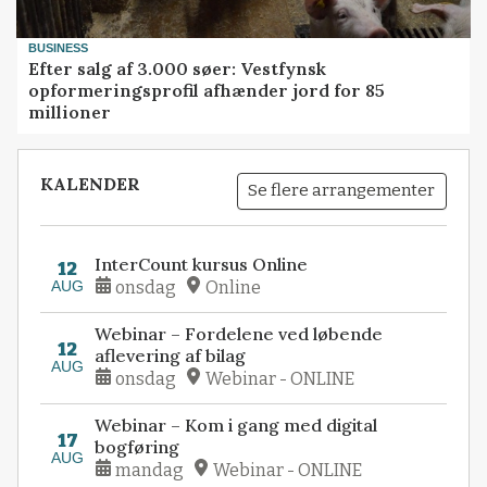
BUSINESS
Efter salg af 3.000 søer: Vestfynsk
opformeringsprofil afhænder jord for 85
millioner
KALENDER
Se flere arrangementer
InterCount kursus Online
12
AUG
onsdag
Online
Webinar – Fordelene ved løbende
12
aflevering af bilag
AUG
onsdag
Webinar - ONLINE
Webinar – Kom i gang med digital
17
bogføring
AUG
mandag
Webinar - ONLINE