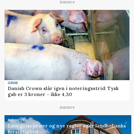
Annonce
GRISE
Danish Crown slår igen i noteringsstrid: Tysk
gab er 3 kroner – ikke 4,30
Annonce
BUSINESS
Lave grisepriser og nye regler øger landbobanks
forsigtighed