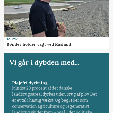
POLITIK
Bønder holder vagt ved Rusland
Vi går i dybden med...
Pløjefri dyrkning
Mindst 20 procent af det danske
landbrugsareal dyrkes uden brug af plov. Det
er et tal i hastig vækst. Og begreber som
conservation agriculture og regenerativt
landbrug vinder frem – også i det politiske