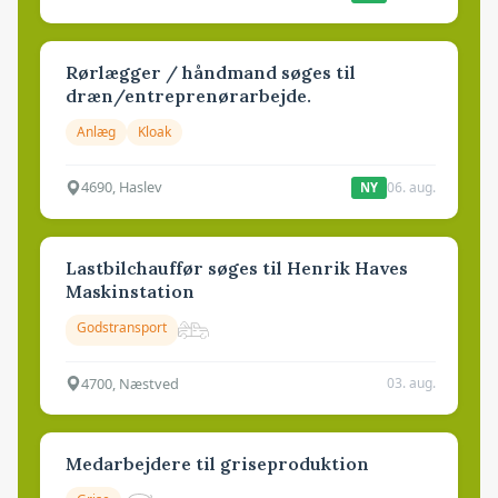
Rørlægger / håndmand søges til
dræn/entreprenørarbejde.
Anlæg
Kloak
4690, Haslev
06. aug.
NY
Lastbilchauffør søges til Henrik Haves
Maskinstation
Godstransport
4700, Næstved
03. aug.
Medarbejdere til griseproduktion