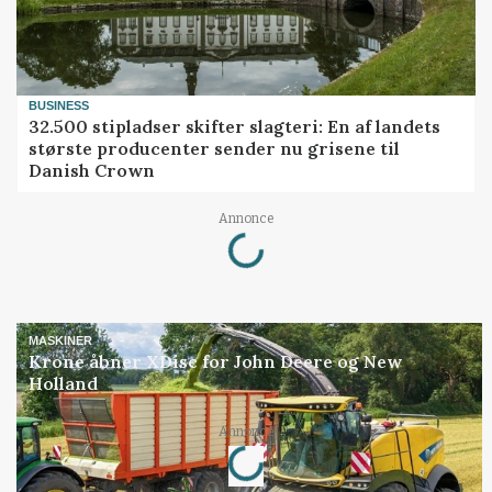
BUSINESS
32.500 stipladser skifter slagteri: En af landets
største producenter sender nu grisene til
Danish Crown
Annonce
Loading...
MASKINER
Krone åbner XDisc for John Deere og New
Holland
Annonce
Loading...