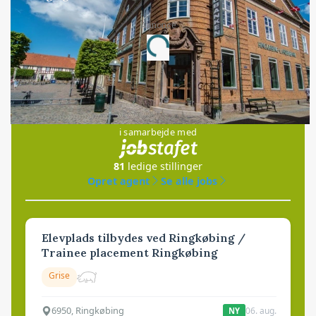
Loading...
Annonce
Jobs
i samarbejde med
81
ledige stillinger
Opret agent
Se alle jobs
Elevplads tilbydes ved Ringkøbing /
Trainee placement Ringkøbing
Grise
6950, Ringkøbing
06. aug.
NY