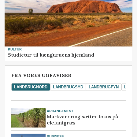
KULTUR
Studietur til kænguruens hjemland
FRA VORES UGEAVISER
LANDBRUGNORD
LANDBRUGSYD
LANDBRUGFYN
LAND
ARRANGEMENT
Markvandring sætter fokus på
elefantgræs
BUSINESS