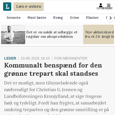
Læs e-avisen
LOGIN
MENU
Seneste
Mest læste
Kvæg
Grise
Planter
Mask
Det er en uskik at udlægge et
Nye aktierekorde
røgslør om økoproduktion
fra et 24-årigt f
LEDER
23-05-2025 18:10
FOR ABONNENTER
Kommunalt benspænd for den
grønne trepart skal standses
Det er modigt, men tilsyneladende også
nødvendigt for Christian G. Jensen og
Landboforeningen Kronjylland, at sige tingene
højt og tydeligt. Fordi han frygter, at samarbejdet
omkring treparten og den grønne omstilling er på