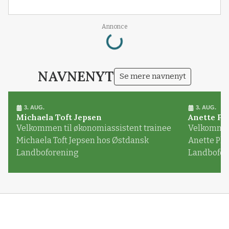
Loading...
Annonce
NAVNENYT
Se mere navnenyt
3. AUG.
3. AUG.
Michaela Toft Jepsen
Anette Pl
Velkommen til økonomiassistent trainee
Velkommen 
Michaela Toft Jepsen hos Østdansk
Anette Pl
Landboforening
Landbofor