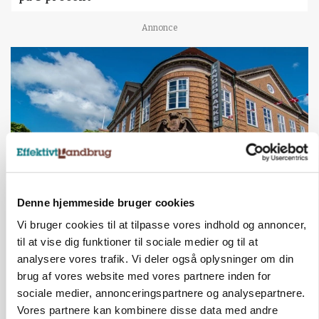
Annonce
Denne hjemmeside bruger cookies
BUSINESS
Vi bruger cookies til at tilpasse vores indhold og annoncer,
Lave grisepriser og nye regler øger landbobanks
til at vise dig funktioner til sociale medier og til at
forsigtighed
analysere vores trafik. Vi deler også oplysninger om din
brug af vores website med vores partnere inden for
Annonce
sociale medier, annonceringspartnere og analysepartnere.
Vores partnere kan kombinere disse data med andre
KLUMME