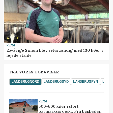
KVÆG
25-årige Simon blev selvstændig med 130 køer i
lejede stalde
FRA VORES UGEAVISER
LANDBRUGNORD
LANDBRUGSYD
LANDBRUGFYN
LAND
KVÆG
500-600 køer i stort
barmarksprojekt: Fra beskeden