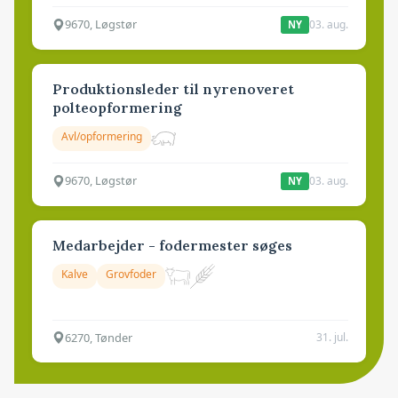
9670, Løgstør
03. aug.
NY
Produktionsleder til nyrenoveret
polteopformering
Avl/opformering
9670, Løgstør
03. aug.
NY
Medarbejder - fodermester søges
Kalve
Grovfoder
6270, Tønder
31. jul.