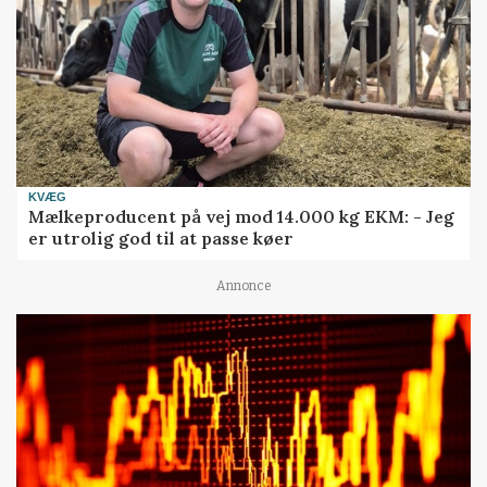
KVÆG
Mælkeproducent på vej mod 14.000 kg EKM: - Jeg
er utrolig god til at passe køer
Annonce