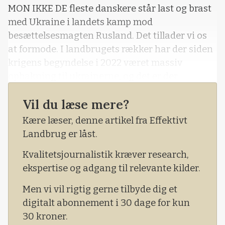
MON IKKE DE fleste danskere står last og brast
med Ukraine i landets kamp mod
besættelsesmagten Rusland. Det tillader vi os
at formode. I landbrugets rækker har der siden
krigens begyndelse i 2022 været massiv
opbakning til ukrainerne, og det er der
naturligvis fortsat. Når der i denne tid er
Vil du læse mere?
masser af kritik af Danmarks milliardstøtte til
Ukraine – herunder til landets landbrug – er
Kære læser, denne artikel fra Effektivt
kritikken derfor ikke møntet på de ukrainske
Landbrug er låst.
landmænd, men derimod på den danske
Kvalitetsjournalistik kræver research,
regering.
ekspertise og adgang til relevante kilder.
Men vi vil rigtig gerne tilbyde dig et
digitalt abonnement i 30 dage for kun
30 kroner.