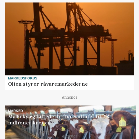
MARKEDSFOKUS
Olien styrer råvaremarkederne
Annonce
MARKED
Malkekvæg løftede driftsresultatet til 2,8
millioner kroner
Annonce