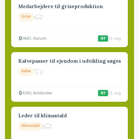
Medarbejdere til griseproduktion
Grise
9681, Ranum
03. aug.
NY
Kalvepasser til ejendom i udvikling søges
Kalve
6392, Bolderslev
03. aug.
NY
Leder til klimastald
Klimastald