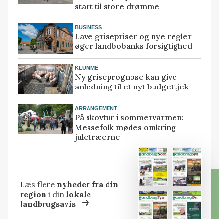
start til store drømme
BUSINESS
Lave grisepriser og nye regler
øger landbobanks forsigtighed
KLUMME
Ny griseprognose kan give
anledning til et nyt budgettjek
ARRANGEMENT
På skovtur i sommervarmen:
Messefolk mødes omkring
juletræerne
Læs flere
nyheder fra din
region
i din
lokale
landbrugsavis