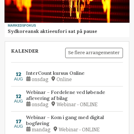
MARKEDSFOKUS
Sydkoreansk aktieeufori sat på pause
KALENDER
Se flere arrangementer
InterCount kursus Online
12
AUG
onsdag
Online
Webinar – Fordelene ved løbende
12
aflevering af bilag
AUG
onsdag
Webinar - ONLINE
Webinar – Kom i gang med digital
17
bogføring
AUG
mandag
Webinar - ONLINE