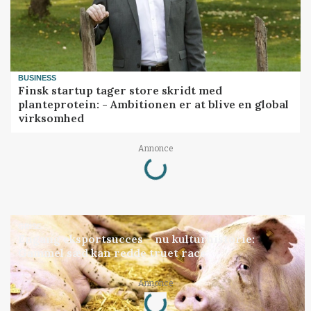
BUSINESS
Finsk startup tager store skridt med
planteprotein: - Ambitionen er at blive en global
virksomhed
Loading...
Annonce
GRISE
Engang eksportsucces – nu kulturhistorie:
Gammel sæd kan redde truet race
Loading...
Annonce