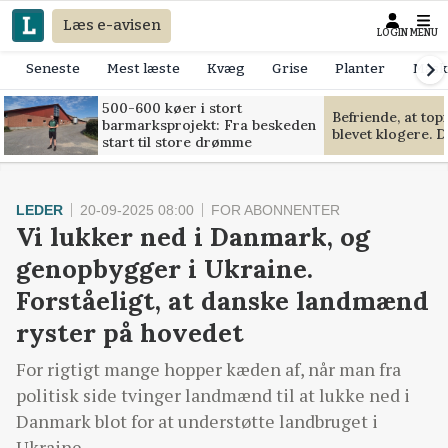
Læs e-avisen
LOGIN
MENU
Seneste
Mest læste
Kvæg
Grise
Planter
Mask
500-600 køer i stort
Befriende, at to
barmarksprojekt: Fra beskeden
blevet klogere. D
start til store drømme
LEDER
20-09-2025 08:00
FOR ABONNENTER
Vi lukker ned i Danmark, og
genopbygger i Ukraine.
Forståeligt, at danske landmænd
ryster på hovedet
For rigtigt mange hopper kæden af, når man fra
politisk side tvinger landmænd til at lukke ned i
Danmark blot for at understøtte landbruget i
Ukraine.