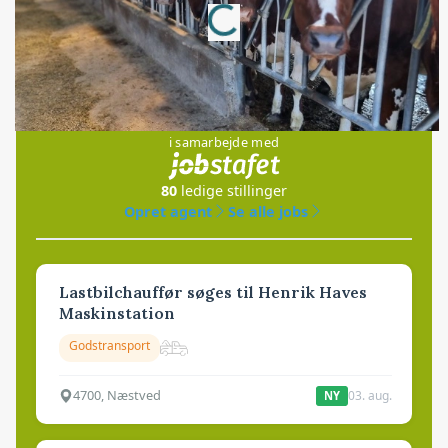
Loading...
Jobs
i samarbejde med
80
ledige stillinger
Opret agent
Se alle jobs
Lastbilchauffør søges til Henrik Haves
Maskinstation
Godstransport
4700, Næstved
03. aug.
NY