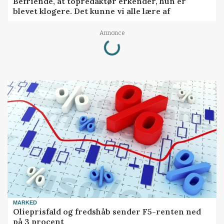
Befriende, at topredaktør erkender, hun er
blevet klogere. Det kunne vi alle lære af
Loading...
Annonce
MARKED
Olieprisfald og fredshåb sender F5-renten ned
på 3 procent