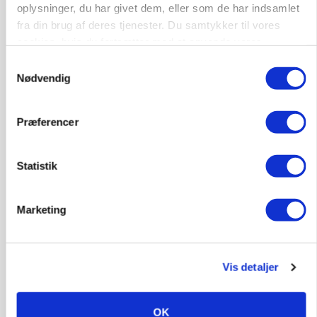
Ny griseprognose kan give anledning til et nyt
oplysninger, du har givet dem, eller som de har indsamlet
budgettjek
fra din brug af deres tjenester. Du samtykker til vores
Loading...
cookies, hvis du fortsætter med at anvende vores
Annonce
hjemmeside.
Samtykkevalg
Nødvendig
Præferencer
Statistik
Marketing
Vis detaljer
BUSINESS
Grambogård får oksekød på menuen hos
københavnsk restaurantkæde
OK