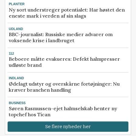
PLANTER
Ny sort understreger potentialet: Har høstet den
eneste mark i verden af sin slags
UDLAND
BBC-journalist: Russiske medier advarer om
voksende krise i landbruget
112
Beboere måtte evakueres: Defekt halmpresser
udløste brand
INDLAND
Ødelagt udstyr og overskårne fortøjninger: Nu
kræver branchen handling
BUSINESS
Søren Rasmussen-ejet halmselskab henter ny
topchef hos Tican
Se flere nyheder her