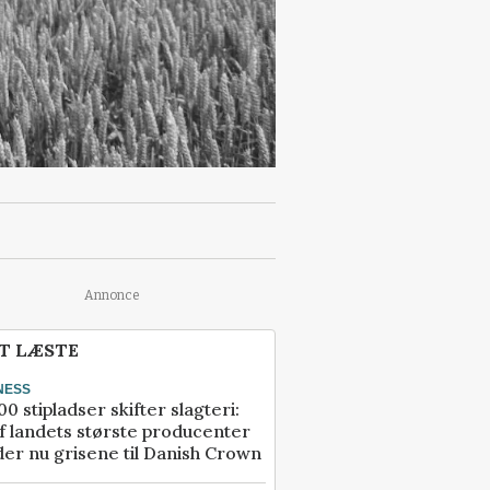
Annonce
T LÆSTE
NESS
00 stipladser skifter slagteri:
f landets største producenter
er nu grisene til Danish Crown