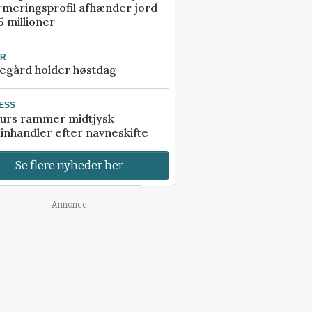
rmeringsprofil afhænder jord
5 millioner
UR
egård holder høstdag
ESS
urs rammer midtjysk
inhandler efter navneskifte
Se flere nyheder her
Annonce