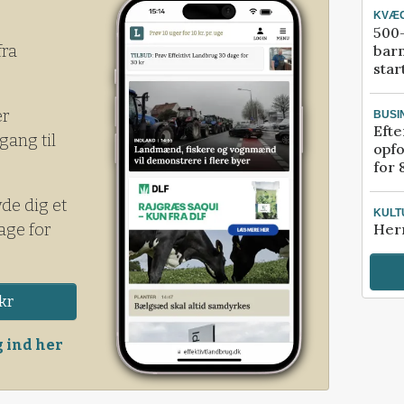
KVÆ
500-
bar
fra
star
er
BUSI
Efte
gang til
opfo
for 
yde dig et
KULT
age for
Her
kr
 ind her