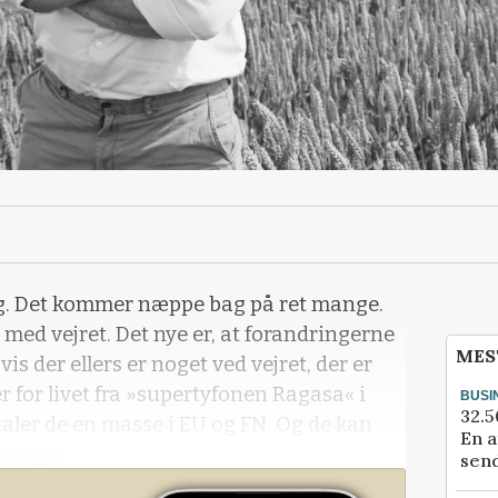
. Det kommer næppe bag på ret mange.
 med vejret. Det nye er, at forandringerne
MES
s der ellers er noget ved vejret, der er
for livet fra »supertyfonen Ragasa« i
BUSI
32.5
taler de en masse i EU og FN. Og de kan
En a
å meget.
send