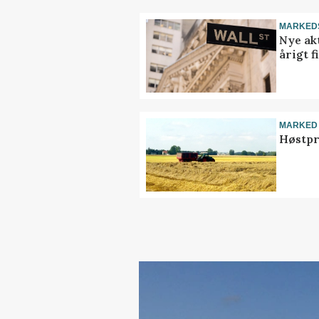
MARKED
Nye akt
årigt 
MARKED
Høstpr