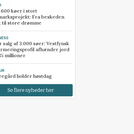
G
600 køer i stort
marksprojekt: Fra beskeden
t til store drømme
NESS
r salg af 3.000 søer: Vestfynsk
rmeringsprofil afhænder jord
85 millioner
UR
regård holder høstdag
Se flere nyheder her