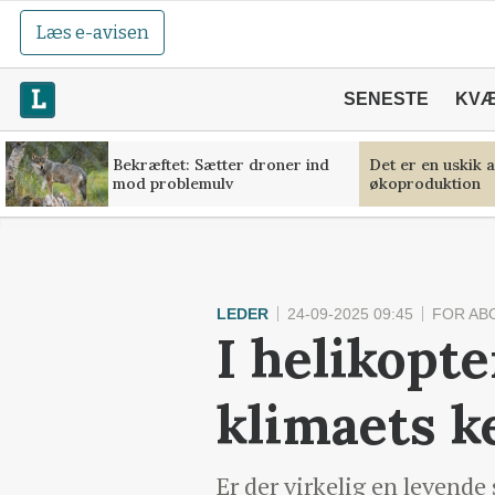
Læs e-avisen
SENESTE
KV
Bekræftet: Sætter droner ind
Det er en uskik 
mod problemulv
økoproduktion
LEDER
24-09-2025 09:45
FOR AB
I helikopt
klimaets k
Er der virkelig en levende 