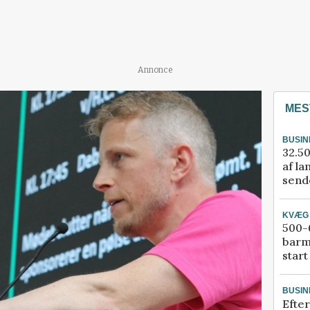
Annonce
MES
BUSIN
32.50
af la
sende
KVÆG
500-6
barm
start
BUSIN
Efter