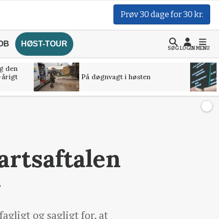
Prøv 30 dage for 30 kr.
OB
HØST-TOUR
SØG
LOGIN
MENU
g den
-årigt
På døgnvagt i høsten
artsaftalen
r
agligt og sagligt for, at