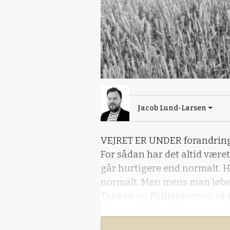
Jacob Lund-Larsen
VEJRET ER UNDER forandring
For sådan har det altid været
går hurtigere end normalt. Hvi
normalt. Men mens man løber 
Taiwan og Philippinerne, så 
ikke rigtigt blive enige om s