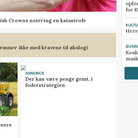
opfo
for 8
ish Crowns notering en katastrofe
KULT
Herr
emmer ikke med kravene til økologi
BUSIN
Konk
mask
ANNONCE
Der kan være penge gemt, i
foderstrategien
Deere