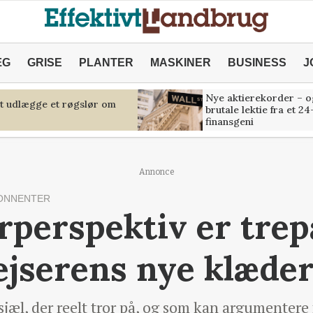
ÆG
GRISE
PLANTER
MASKINER
BUSINESS
J
Nye aktierekorder – o
at udlægge et røgslør om
brutale lektie fra et 24
finansgeni
Annonce
ONNENTER
erperspektiv er trep
ejserens nye klæde
sjæl, der reelt tror på, og som kan argumentere f