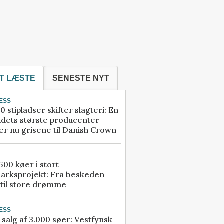
T LÆSTE
SENESTE NYT
ESS
0 stipladser skifter slagteri: En
ndets største producenter
r nu grisene til Danish Crown
00 køer i stort
arksprojekt: Fra beskeden
 til store drømme
ESS
 salg af 3.000 søer: Vestfynsk