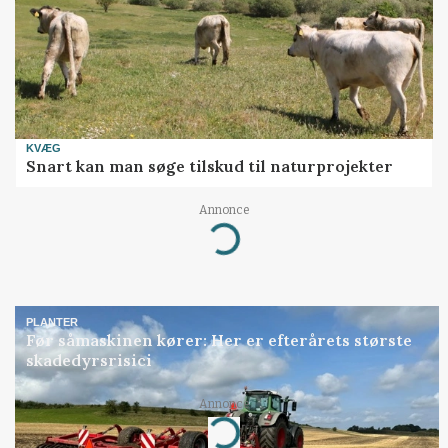
KVÆG
Snart kan man søge tilskud til naturprojekter
Annonce
Loading...
PLANTER
Før såmaskinen kører: Her er efterårets største
skadedyrsrisici
Annonce
Loading...