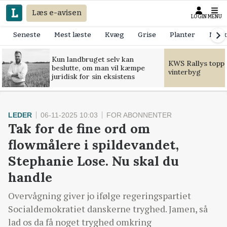
Læs e-avisen
LOGIN
MENU
Seneste
Mest læste
Kvæg
Grise
Planter
Mask
Kun landbruget selv kan
KWS Rallys toppe
beslutte, om man vil kæmpe
vinterbyg
juridisk for sin eksistens
LEDER
06-11-2025 10:03
FOR ABONNENTER
Tak for de fine ord om
flowmålere i spildevandet,
Stephanie Lose. Nu skal du
handle
Overvågning giver jo ifølge regeringspartiet
Socialdemokratiet danskerne tryghed. Jamen, så
lad os da få noget tryghed omkring