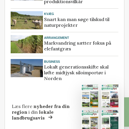
produktionsvilkår
KVÆG
Snart kan man søge tilskud til
naturprojekter
ARRANGEMENT
Markvandring sætter fokus på
elefantgræs
BUSINESS
Lokalt generationsskifte skal
løfte midtjysk siloimportør i
Norden
Læs flere
nyheder fra din
region
i din
lokale
landbrugsavis