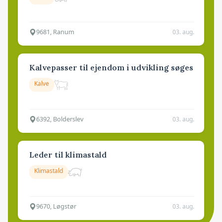
9681, Ranum
03. aug.
Kalvepasser til ejendom i udvikling søges
Kalve
6392, Bolderslev
03. aug.
Leder til klimastald
Klimastald
9670, Løgstør
03. aug.