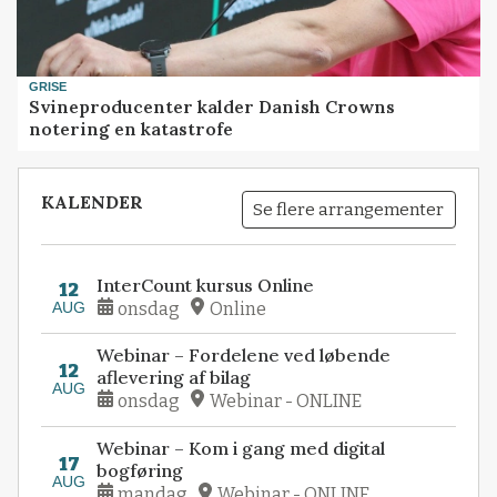
GRISE
Svineproducenter kalder Danish Crowns
notering en katastrofe
KALENDER
Se flere arrangementer
InterCount kursus Online
12
AUG
onsdag
Online
Webinar – Fordelene ved løbende
12
aflevering af bilag
AUG
onsdag
Webinar - ONLINE
Webinar – Kom i gang med digital
17
bogføring
AUG
mandag
Webinar - ONLINE