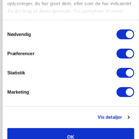
BUSINESS
oplysninger, du har givet dem, eller som de har indsamlet
Fra mark til mur: Byggeriet kan åbne nyt
fra din brug af deres tjenester. Du samtykker til vores
marked for biokul
cookies, hvis du fortsætter med at anvende vores
hjemmeside.
Annonce
Samtykkevalg
Loading...
Nødvendig
Præferencer
Statistik
Marketing
Vis detaljer
POLITIK
»Nu stopper I«: Landbrugsdebattør og
protestgruppe vil demonstrere mod ny
OK