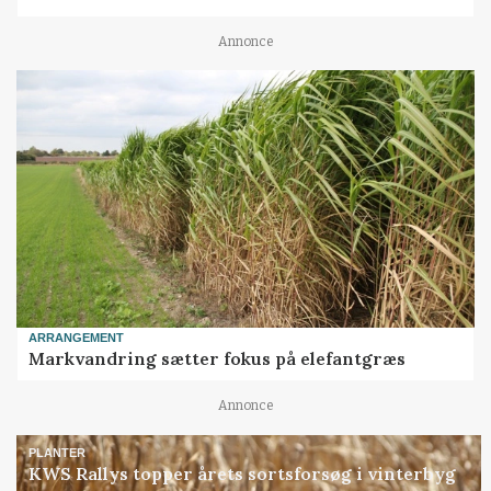
Annonce
ARRANGEMENT
Markvandring sætter fokus på elefantgræs
Annonce
PLANTER
KWS Rallys topper årets sortsforsøg i vinterbyg