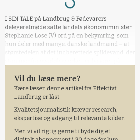
I SIN TALE på Landbrug & Fødevarers
delegeretmøde satte landets økonomiminister
Stephanie Lose (V) ord på en bekymring, som
hun deler med mange, danske landmænd – at
størstedelen af det indberettede spildevand, der
stammer fra overløbsværker, er baseret på
simulationer og beregninger frem for reelle
Vil du læse mere?
målinger. Det hele kommer med en ret stor
usikkerhed. Hertil kan tilføjes, at der også nogle
Kære læser, denne artikel fra Effektivt
steder fifles med indberetninger, som år efter
Landbrug er låst.
år er ens, hvilket mængdemæssigt er en fysisk
Kvalitetsjournalistik kræver research,
umulighed.
ekspertise og adgang til relevante kilder.
Men vi vil rigtig gerne tilbyde dig et
digitalt abonnement i 30 dage for kun