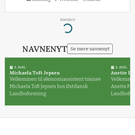
Annonce
Loading...
NAVNENYT
Se mere navnenyt
3. AUG.
3. AUG.
Michaela Toft Jepsen
Anette Pl
Velkommen til økonomiassistent trainee
Velkommen 
Michaela Toft Jepsen hos Østdansk
Anette Pl
Landboforening
Landbofor