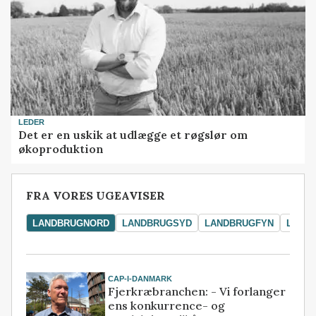
LEDER
Det er en uskik at udlægge et røgslør om
økoproduktion
FRA VORES UGEAVISER
LANDBRUGNORD
LANDBRUGSYD
LANDBRUGFYN
LAND
CAP-I-DANMARK
Fjerkræbranchen: - Vi forlanger
ens konkurrence- og