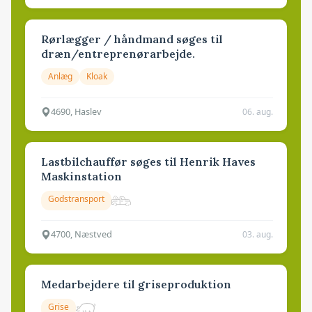
Rørlægger / håndmand søges til
dræn/entreprenørarbejde.
Anlæg
Kloak
4690, Haslev
06. aug.
Lastbilchauffør søges til Henrik Haves
Maskinstation
Godstransport
4700, Næstved
03. aug.
Medarbejdere til griseproduktion
Grise