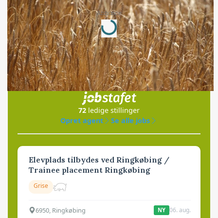
Loading...
Annonce
Jobs
i samarbejde med
72
ledige stillinger
Opret agent
Se alle jobs
Elevplads tilbydes ved Ringkøbing /
Trainee placement Ringkøbing
Grise
6950, Ringkøbing
06. aug.
NY