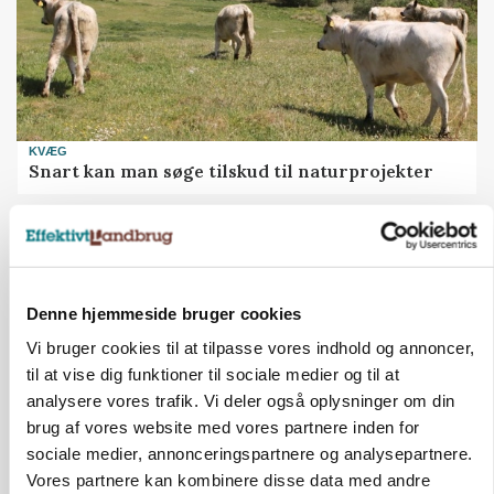
KVÆG
Snart kan man søge tilskud til naturprojekter
Annonce
PLANTER
Før såmaskinen kører: Her er efterårets største
skadedyrsrisici
Denne hjemmeside bruger cookies
Loading...
Vi bruger cookies til at tilpasse vores indhold og annoncer,
Annonce
til at vise dig funktioner til sociale medier og til at
analysere vores trafik. Vi deler også oplysninger om din
brug af vores website med vores partnere inden for
sociale medier, annonceringspartnere og analysepartnere.
Vores partnere kan kombinere disse data med andre