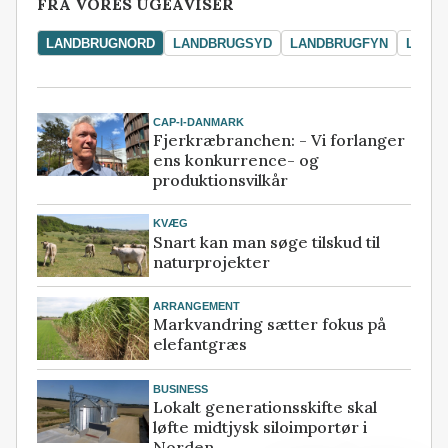
FRA VORES UGEAVISER
LANDBRUGNORD
LANDBRUGSYD
LANDBRUGFYN
LAND
CAP-I-DANMARK
Fjerkræbranchen: - Vi forlanger
ens konkurrence- og
produktionsvilkår
KVÆG
Snart kan man søge tilskud til
naturprojekter
ARRANGEMENT
Markvandring sætter fokus på
elefantgræs
BUSINESS
Lokalt generationsskifte skal
løfte midtjysk siloimportør i
Norden