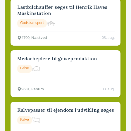
Lastbilchauffør søges til Henrik Haves
Maskinstation
Godstransport
4700, Næstved
03. aug.
Medarbejdere til griseproduktion
Grise
9681, Ranum
03. aug.
Kalvepasser til ejendom i udvikling søges
Kalve