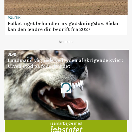
POLITIK
Folketinget behandler ny gødskningslov: Sådan
kan den ændre din bedrift fra 2027
Annonce
ULVE
Landmand vågnede ved lyden af skrigende kvier:
Ulven stod på foderbordet
Annonce
Loading...
Jobs
i samarbejde med