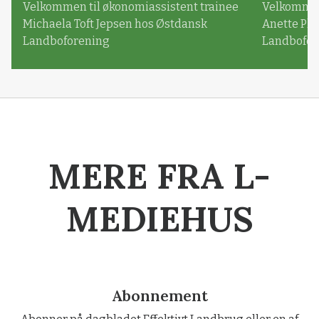
Velkommen til økonomiassistent trainee
Velkommen 
Michaela Toft Jepsen hos Østdansk
Anette Pl
Landboforening
Landbofor
MERE FRA L-
MEDIEHUS
Abonnement