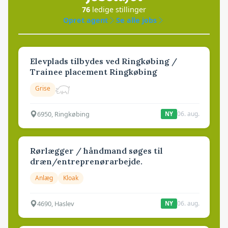
76
ledige stillinger
Opret agent
Se alle jobs
Elevplads tilbydes ved Ringkøbing /
Trainee placement Ringkøbing
Grise
6950, Ringkøbing
06. aug.
NY
Rørlægger / håndmand søges til
dræn/entreprenørarbejde.
Anlæg
Kloak
4690, Haslev
06. aug.
NY