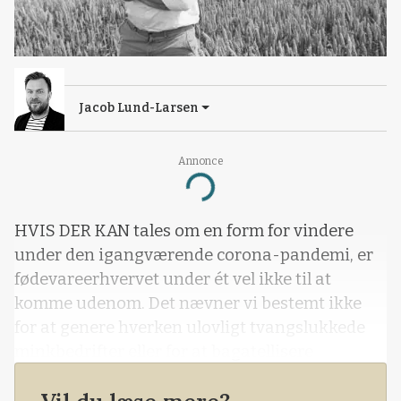
Jacob Lund-Larsen
Annonce
Loading...
HVIS DER KAN tales om en form for vindere
under den igangværende corona-pandemi, er
fødevareerhvervet under ét vel ikke til at
komme udenom. Det nævner vi bestemt ikke
for at genere hverken ulovligt tvangslukkede
minkbedrifter eller for at bagatellisere
fugleinfluenza, ASF eller andre dårligdomme.
Men som branche er fødevareerhvervet af flere