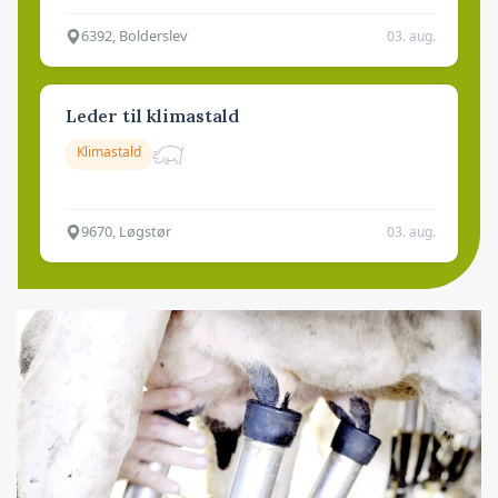
6392, Bolderslev
03. aug.
Leder til klimastald
Klimastald
9670, Løgstør
03. aug.