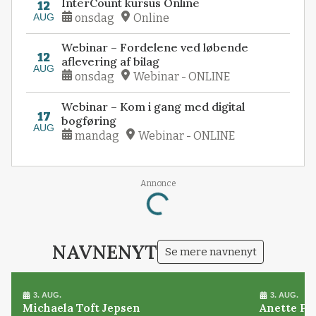
InterCount kursus Online
12
AUG
onsdag
Online
Webinar – Fordelene ved løbende
12
aflevering af bilag
AUG
onsdag
Webinar - ONLINE
Webinar – Kom i gang med digital
17
bogføring
AUG
mandag
Webinar - ONLINE
Loading...
Annonce
NAVNENYT
Se mere navnenyt
3. AUG.
3. AUG.
Michaela Toft Jepsen
Anette Pl