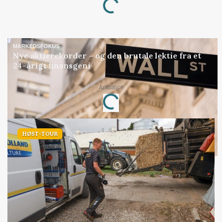
MARKEDSFOKUS
Nye aktierekorder – og den brutale lektie fra et
24-årigt finansgeni
Loading...
Annonce
HØST-TOUR