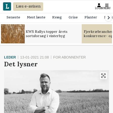
Læs e-avisen
LOGIN
MENU
Seneste
Mest læste
Kvæg
Grise
Planter
Mask
KWS Rallys topper årets
Fjerkræbranchen:
sortsforsøg i vinterbyg
konkurrence- og
LEDER
13-01-2021 21:08
FOR ABONNENTER
Det lysner