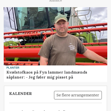
Annonce
PLANTER
Kvælstofkaos på Fyn lammer landmænds
såplaner: - Jeg føler mig pisset på
KALENDER
Se flere arrangementer