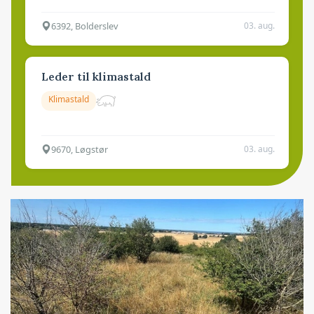
6392, Bolderslev
03. aug.
Leder til klimastald
Klimastald
9670, Løgstør
03. aug.