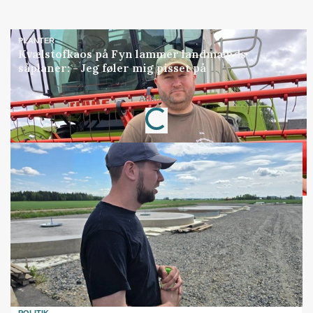
PLANTER
Kvælstofkaos på Fyn lammer landmænds
såplaner: - Jeg føler mig pisset på
Loading...
Annonce
POLITIK