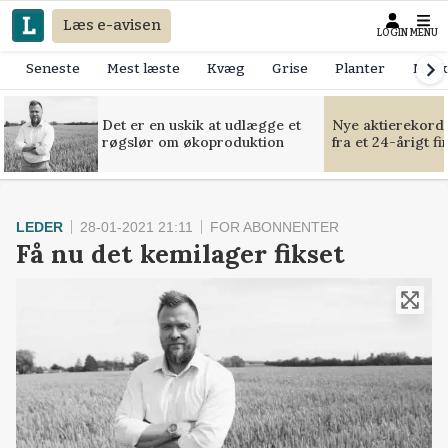
Læs e-avisen
LOGIN
MENU
Seneste
Mest læste
Kvæg
Grise
Planter
Mask
Det er en uskik at udlægge et
Nye aktierekorde
røgslør om økoproduktion
fra et 24-årigt f
LEDER
28-01-2021 21:11
FOR ABONNENTER
Få nu det kemilager fikset