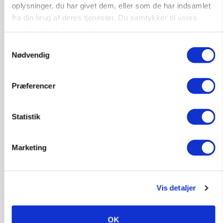
oplysninger, du har givet dem, eller som de har indsamlet
fra din brug af deres tjenester. Du samtykker til vores
cookies, hvis du fortsætter med at anvende vores
hjemmeside.
Samtykkevalg
Nødvendig
GRISE
Danish Crown slår igen i noteringsstrid: Tysk
gab er 3 kroner – ikke 4,30
Præferencer
Statistik
Marketing
Vis detaljer
OK
MARKED