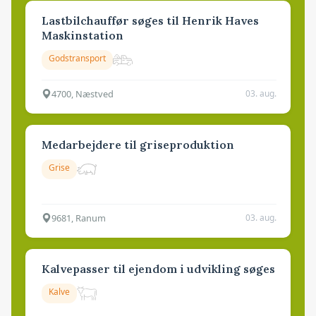
Lastbilchauffør søges til Henrik Haves
Maskinstation
Godstransport
4700, Næstved
03. aug.
Medarbejdere til griseproduktion
Grise
9681, Ranum
03. aug.
Kalvepasser til ejendom i udvikling søges
Kalve