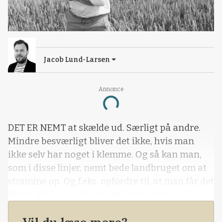
Jacob Lund-Larsen
Annonce
Loading...
DET ER NEMT at skælde ud. Særligt på andre.
Mindre besværligt bliver det ikke, hvis man
ikke selv har noget i klemme. Og så kan man,
som i disse linjer, nemt bede landbruget om at
stramme op. Og f.eks. opfordre til, at man får det
fikset, det her med kemikalierummene på
bedrifterne. Men vi vover altså pelsen.