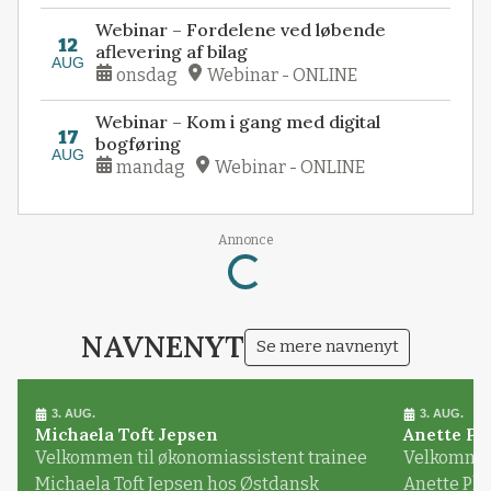
Webinar – Fordelene ved løbende
12
aflevering af bilag
AUG
onsdag
Webinar - ONLINE
Webinar – Kom i gang med digital
17
bogføring
AUG
mandag
Webinar - ONLINE
Loading...
Annonce
NAVNENYT
Se mere navnenyt
3. AUG.
3. AUG.
Michaela Toft Jepsen
Anette Pl
Velkommen til økonomiassistent trainee
Velkommen 
Michaela Toft Jepsen hos Østdansk
Anette Pl