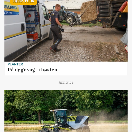
HØST-TOUR
PLANTER
På døgnvagt i høsten
Annonce