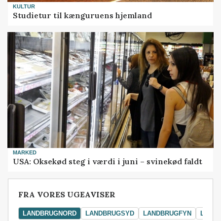
KULTUR
Studietur til kænguruens hjemland
MARKED
USA: Oksekød steg i værdi i juni – svinekød faldt
FRA VORES UGEAVISER
LANDBRUGNORD
LANDBRUGSYD
LANDBRUGFYN
LAND