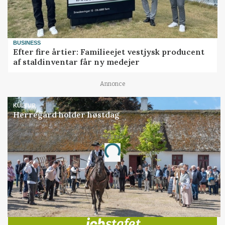
BUSINESS
Efter fire årtier: Familieejet vestjysk producent
af staldinventar får ny medejer
Annonce
KULTUR
Herregård holder høstdag
Annonce
Loading...
Jobs
i samarbejde med