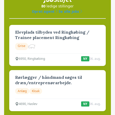
80
ledige stillinger
Opret agent
Se alle jobs
Elevplads tilbydes ved Ringkøbing /
Trainee placement Ringkøbing
Grise
6950, Ringkøbing
06. aug.
NY
Rørlægger / håndmand søges til
dræn/entreprenørarbejde.
Anlæg
Kloak
4690, Haslev
06. aug.
NY