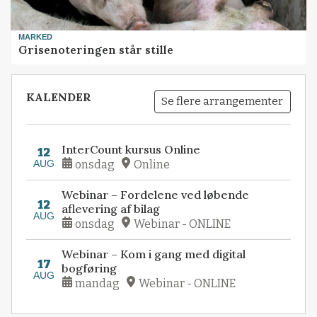
MARKED
Grisenoteringen står stille
KALENDER
Se flere arrangementer
InterCount kursus Online
12
AUG
onsdag
Online
Webinar – Fordelene ved løbende
12
aflevering af bilag
AUG
onsdag
Webinar - ONLINE
Webinar – Kom i gang med digital
17
bogføring
AUG
mandag
Webinar - ONLINE