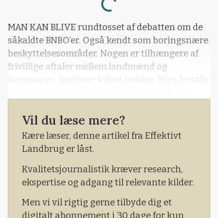
MAN KAN BLIVE rundtosset af debatten om de
såkaldte BNBO’er. Også kendt som boringsnære
beskyttelsesområder. Nogen er tilhængere af
frivillige aftaler mellem landmænd og
kommuner. Andre er lodret uenige. Man forstår,
hvis den enkelte landmand bliver forvirret.
Vil du læse mere?
Kære læser, denne artikel fra Effektivt
Landbrug er låst.
Kvalitetsjournalistik kræver research,
ekspertise og adgang til relevante kilder.
Men vi vil rigtig gerne tilbyde dig et
digitalt abonnement i 30 dage for kun