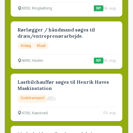
6950, Ringkøbing
06. aug.
NY
Rørlægger / håndmand søges til
dræn/entreprenørarbejde.
Anlæg
Kloak
4690, Haslev
06. aug.
NY
Lastbilchauffør søges til Henrik Haves
Maskinstation
Godstransport
4700, Næstved
03. aug.