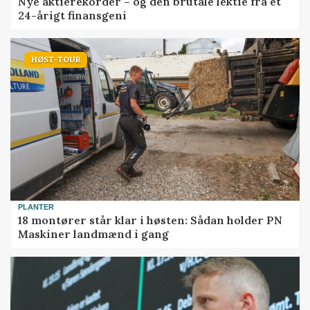
Nye aktierekorder – og den brutale lektie fra et
24-årigt finansgeni
HØST-TOUR
PLANTER
18 montører står klar i høsten: Sådan holder PN
Maskiner landmænd i gang