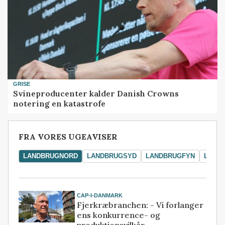
GRISE
Svineproducenter kalder Danish Crowns
notering en katastrofe
FRA VORES UGEAVISER
LANDBRUGNORD
LANDBRUGSYD
LANDBRUGFYN
LAND
CAP-I-DANMARK
Fjerkræbranchen: - Vi forlanger
ens konkurrence- og
produktionsvilkår