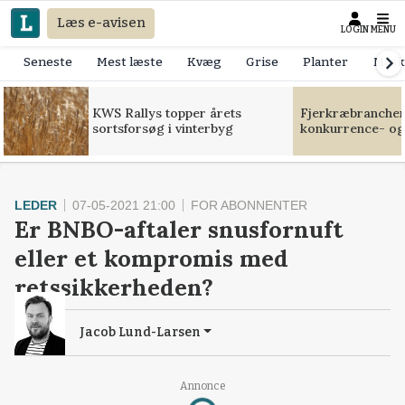
Læs e-avisen
LOGIN
MENU
Seneste
Mest læste
Kvæg
Grise
Planter
Mask
KWS Rallys topper årets
Fjerkræbranchen:
sortsforsøg i vinterbyg
konkurrence- og
LEDER
07-05-2021 21:00
FOR ABONNENTER
Er BNBO-aftaler snusfornuft
eller et kompromis med
retssikkerheden?
Jacob Lund-Larsen
Loading...
Annonce