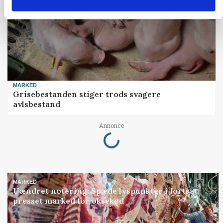
MARKED
Grisebestanden stiger trods svagere
avlsbestand
Loading...
Annonce
MARKED
Uændret notering: Spæde lyspunkter i fortsat
presset marked for oksekød
Annonce