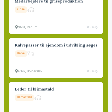
Medarbejdere til griseproduktion
Grise
9681, Ranum
03. aug.
Kalvepasser til ejendom i udvikling søges
Kalve
6392, Bolderslev
03. aug.
Leder til klimastald
Klimastald