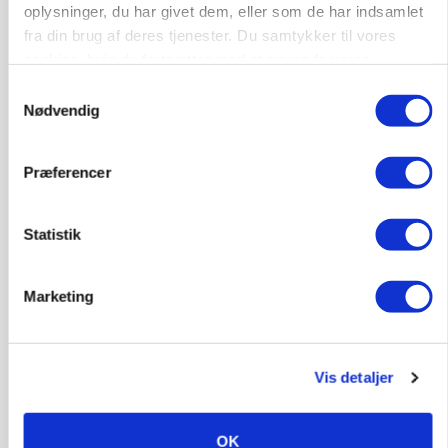
KVÆG
oplysninger, du har givet dem, eller som de har indsamlet
Snart kan man søge tilskud til naturprojekter
fra din brug af deres tjenester. Du samtykker til vores
cookies, hvis du fortsætter med at anvende vores
hjemmeside.
Samtykkevalg
Nødvendig
Præferencer
Statistik
Marketing
PLANTER
Før såmaskinen kører: Her er efterårets største
skadedyrsrisici
Vis detaljer
OK