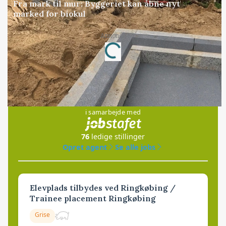
Fra mark til mur: Byggeriet kan åbne nyt
marked for biokul
Loading...
Annonce
Jobs
i samarbejde med
76
ledige stillinger
Opret agent
Se alle jobs
Elevplads tilbydes ved Ringkøbing /
Trainee placement Ringkøbing
Grise