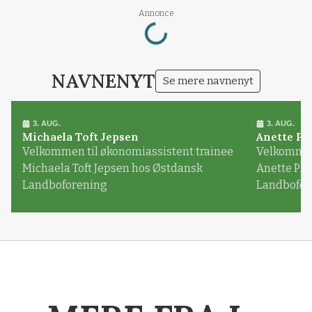
Loading...
Annonce
NAVNENYT
Se mere navnenyt
3. AUG.
3. AUG.
Michaela Toft Jepsen
Anette Pl
Velkommen til økonomiassistent trainee
Velkommen 
Michaela Toft Jepsen hos Østdansk
Anette Pl
Landboforening
Landbofor