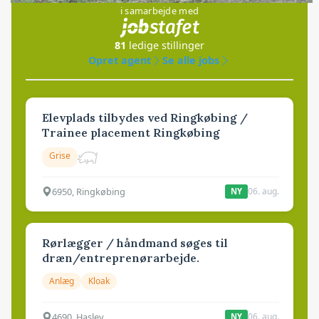
i samarbejde med
81
ledige stillinger
Opret agent
Se alle jobs
Elevplads tilbydes ved Ringkøbing /
Trainee placement Ringkøbing
Grise
6950, Ringkøbing
06. aug.
NY
Rørlægger / håndmand søges til
dræn/entreprenørarbejde.
Anlæg
Kloak
4690, Haslev
06. aug.
NY