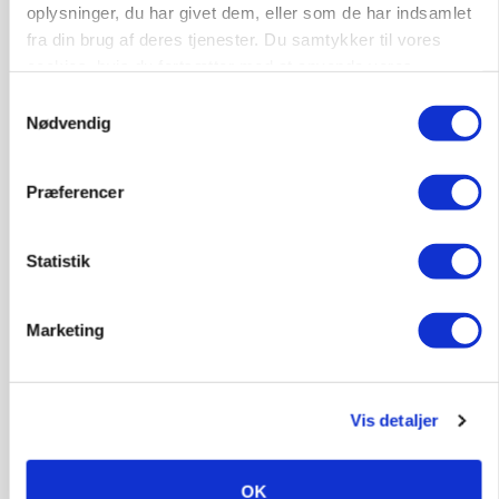
oplysninger, du har givet dem, eller som de har indsamlet
fra din brug af deres tjenester. Du samtykker til vores
cookies, hvis du fortsætter med at anvende vores
hjemmeside.
Samtykkevalg
Nødvendig
Præferencer
KULTUR
Statistik
Studietur til kænguruens hjemland
Marketing
Vis detaljer
OK