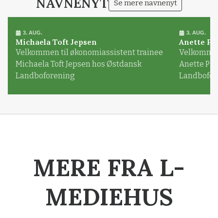
NAVNENYT
Se mere navnenyt
3. AUG.
3. AUG.
Michaela Toft Jepsen
Anette Pl
Velkommen til økonomiassistent trainee
Velkommen 
Michaela Toft Jepsen hos Østdansk
Anette Pl
Landboforening
Landbofor
MERE FRA L-
MEDIEHUS