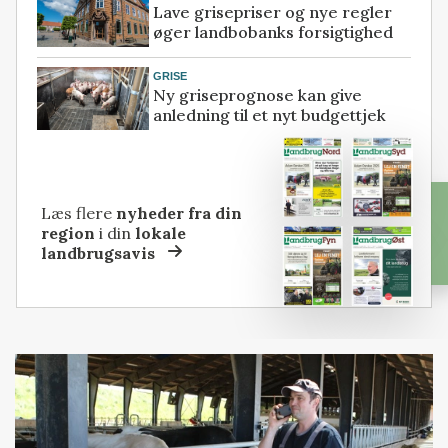
Lave grisepriser og nye regler
øger landbobanks forsigtighed
GRISE
Ny griseprognose kan give
anledning til et nyt budgettjek
Læs flere
nyheder fra din
region
i din
lokale
landbrugsavis