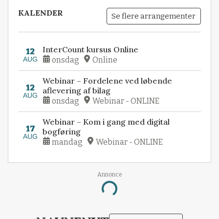
KALENDER
Se flere arrangementer
InterCount kursus Online
12
AUG
onsdag
Online
Webinar – Fordelene ved løbende
12
aflevering af bilag
AUG
onsdag
Webinar - ONLINE
Webinar – Kom i gang med digital
17
bogføring
AUG
mandag
Webinar - ONLINE
Annonce
Loading...