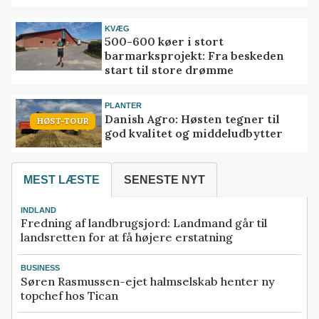
KVÆG
500-600 køer i stort
barmarksprojekt: Fra beskeden
start til store drømme
PLANTER
Danish Agro: Høsten tegner til
HØST-TOUR
god kvalitet og middeludbytter
MEST LÆSTE
SENESTE NYT
INDLAND
Fredning af landbrugsjord: Landmand går til
landsretten for at få højere erstatning
BUSINESS
Søren Rasmussen-ejet halmselskab henter ny
topchef hos Tican