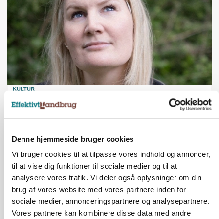
KULTUR
Kendte brands i fødevareklyngen indstillet til ny
pris
Annonce
Denne hjemmeside bruger cookies
LÆSERBREVE
Vi bruger cookies til at tilpasse vores indhold og annoncer,
Den drøje sandhed om prioritet
til at vise dig funktioner til sociale medier og til at
analysere vores trafik. Vi deler også oplysninger om din
Annonce
brug af vores website med vores partnere inden for
Loading...
sociale medier, annonceringspartnere og analysepartnere.
Vores partnere kan kombinere disse data med andre