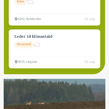
Kalve
6392, Bolderslev
03. aug.
Leder til klimastald
Klimastald
9670, Løgstør
03. aug.