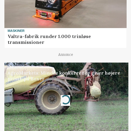
MASKINER
Valtra-fabrik runder 1.000 trinløse
transmissioner
Annonce
MARKED
AgroMarkets: Mindre konkurrence giver højere
priser på Boxer
Annonce
Loading...
Jobs