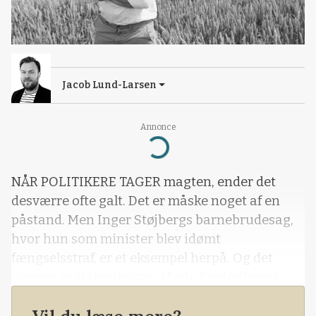
Jacob Lund-Larsen
Annonce
Loading...
NÅR POLITIKERE TAGER magten, ender det
desværre ofte galt. Det er måske noget af en
påstand. Men Inger Støjbergs barnebrudesag,
hvor hun som minister blev idømt
fængselsstraf, er et eksempel herpå. Og det
samme er statsminister Mette Frederiksens
minkskaldale. Vores påstand er, at politikere
ofte ikke evner at styre sig, når banen er åbnet