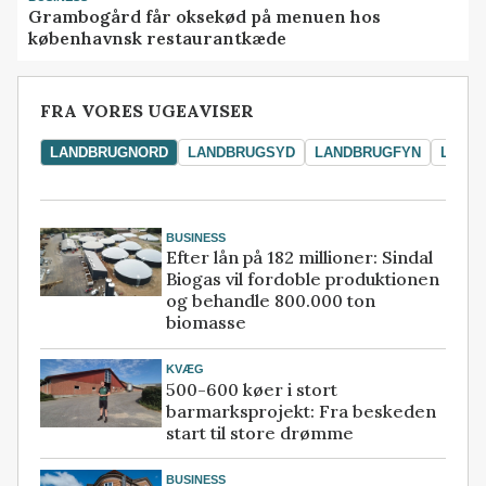
Grambogård får oksekød på menuen hos
københavnsk restaurantkæde
FRA VORES UGEAVISER
LANDBRUGNORD
LANDBRUGSYD
LANDBRUGFYN
LAND
BUSINESS
Efter lån på 182 millioner: Sindal
Biogas vil fordoble produktionen
og behandle 800.000 ton
biomasse
KVÆG
500-600 køer i stort
barmarksprojekt: Fra beskeden
start til store drømme
BUSINESS