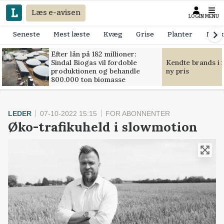
Læs e-avisen
LOGIN
MENU
Seneste
Mest læste
Kvæg
Grise
Planter
Mask
Efter lån på 182 millioner:
Sindal Biogas vil fordoble
Kendte brands i f
produktionen og behandle
ny pris
800.000 ton biomasse
LEDER
07-10-2022 15:15
FOR ABONNENTER
Øko-trafikuheld i slowmotion