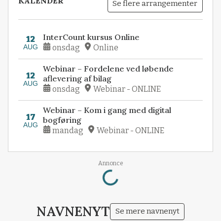
KALENDER
Se flere arrangementer
InterCount kursus Online
12
AUG
onsdag
Online
Webinar – Fordelene ved løbende
12
aflevering af bilag
AUG
onsdag
Webinar - ONLINE
Webinar – Kom i gang med digital
17
bogføring
AUG
mandag
Webinar - ONLINE
Loading...
Annonce
NAVNENYT
Se mere navnenyt