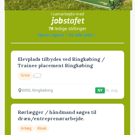
Jobs
i samarbejde med
78
ledige stillinger
Opret agent
Se alle jobs
Elevplads tilbydes ved Ringkøbing /
Trainee placement Ringkøbing
Grise
6950, Ringkøbing
06. aug.
NY
Rørlægger / håndmand søges til
dræn/entreprenørarbejde.
Anlæg
Kloak