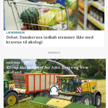
LÆSERBREVE
Debat: Danskernes indkøb stemmer ikke med
kravene til økologi
Annonce
MASKINER
Krone åbner XDisc for John Deere og New
Holland
Annonce
Loading...