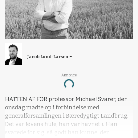
Jacob Lund-Larsen
Annonce
Loading...
HATTEN AF FOR professor Michael Svarer, der
onsdag mødte op i forbindelse med
generalforsamlingen i Bæredygtigt Landbrug.
Det var løvens hule, han var havnet i. Han
svarede for sig, så godt han kunne, den