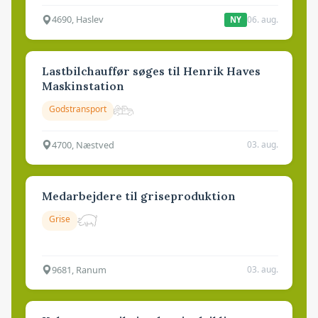
4690, Haslev
06. aug.
NY
Lastbilchauffør søges til Henrik Haves
Maskinstation
Godstransport
4700, Næstved
03. aug.
Medarbejdere til griseproduktion
Grise
9681, Ranum
03. aug.