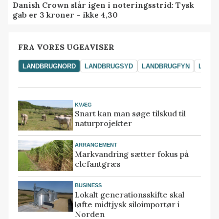
Danish Crown slår igen i noteringsstrid: Tysk
gab er 3 kroner – ikke 4,30
FRA VORES UGEAVISER
LANDBRUGNORD
LANDBRUGSYD
LANDBRUGFYN
LAND
KVÆG
Snart kan man søge tilskud til
naturprojekter
ARRANGEMENT
Markvandring sætter fokus på
elefantgræs
BUSINESS
Lokalt generationsskifte skal
løfte midtjysk siloimportør i
Norden