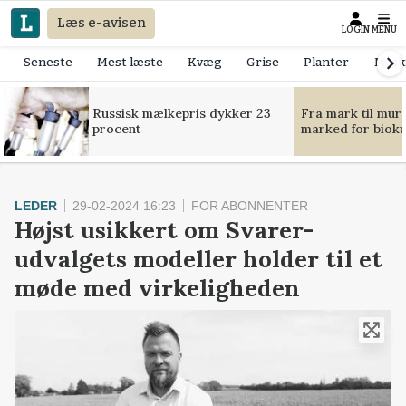
Læs e-avisen
LOGIN
MENU
Seneste
Mest læste
Kvæg
Grise
Planter
Mask
Russisk mælkepris dykker 23
Fra mark til mur
procent
marked for bioku
LEDER
29-02-2024 16:23
FOR ABONNENTER
Højst usikkert om Svarer-
udvalgets modeller holder til et
møde med virkeligheden