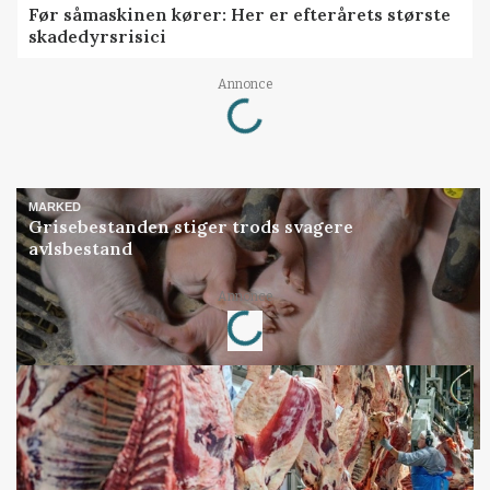
Før såmaskinen kører: Her er efterårets største
skadedyrsrisici
Loading...
Annonce
MARKED
Grisebestanden stiger trods svagere
avlsbestand
Loading...
Annonce