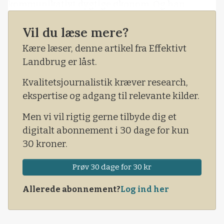
kommunikativt dygtige økonom. Og han
erkendte overfor forsamlingen på Bygholm i
Vil du læse mere?
Horsens, at der er mange, mange usikkerheder
forbundet med de modeller, som det såkaldte
Kære læser, denne artikel fra Effektivt
Svarer-udvalg har fremlagt for offentligheden
Landbrug er låst.
omkring en fremtidig CO2-afgift på landbruget.
Kvalitetsjournalistik kræver research,
ekspertise og adgang til relevante kilder.
Men vi vil rigtig gerne tilbyde dig et
digitalt abonnement i 30 dage for kun
30 kroner.
Prøv 30 dage for 30 kr
Allerede abonnement?
Log ind her