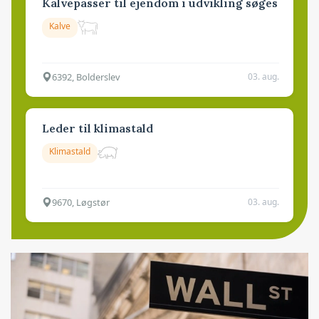
Kalvepasser til ejendom i udvikling søges
Kalve
6392, Bolderslev
03. aug.
Leder til klimastald
Klimastald
9670, Løgstør
03. aug.