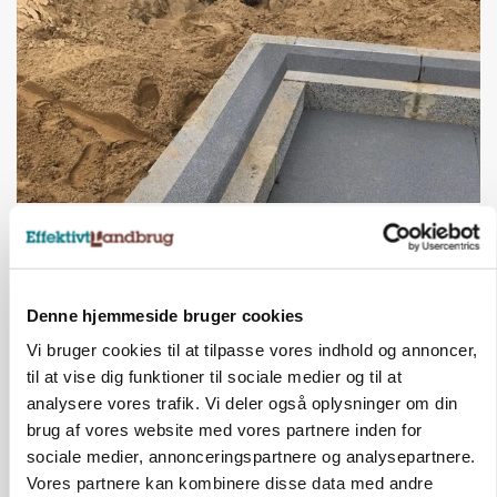
BUSINESS
Fra mark til mur: Byggeriet kan åbne nyt
marked for biokul
Annonce
Denne hjemmeside bruger cookies
Vi bruger cookies til at tilpasse vores indhold og annoncer,
POLITIK
»Nu stopper I«: Landbrugsdebattør og
til at vise dig funktioner til sociale medier og til at
protestgruppe vil demonstrere mod ny
analysere vores trafik. Vi deler også oplysninger om din
gødskningslov
brug af vores website med vores partnere inden for
Loading...
sociale medier, annonceringspartnere og analysepartnere.
Annonce
Vores partnere kan kombinere disse data med andre