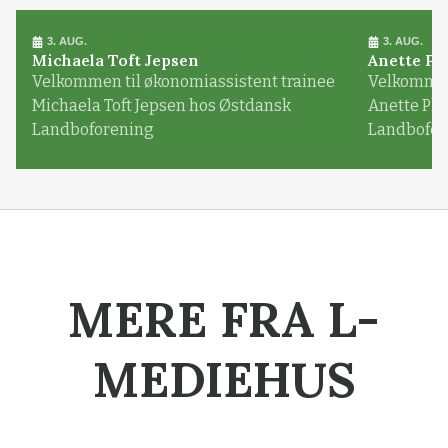
3. AUG.
3. AUG.
Michaela Toft Jepsen
Anette Pl
Velkommen til økonomiassistent trainee
Velkommen 
Michaela Toft Jepsen hos Østdansk
Anette Pl
Landboforening
Landbofor
MERE FRA L-
MEDIEHUS