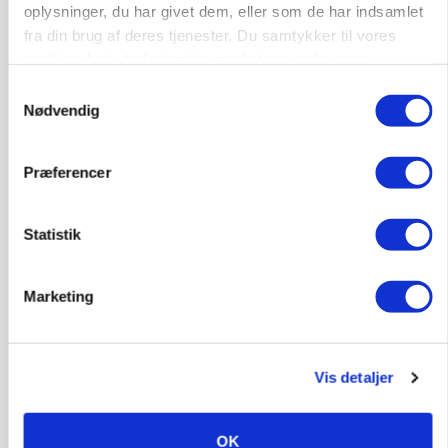
oplysninger, du har givet dem, eller som de har indsamlet
fra din brug af deres tjenester. Du samtykker til vores
cookies, hvis du fortsætter med at anvende vores
hjemmeside.
Samtykkevalg
Nødvendig
Præferencer
Statistik
POLITIK
Folketinget behandler ny gødskningslov: Sådan
Marketing
kan den ændre din bedrift fra 2027
Vis detaljer
OK