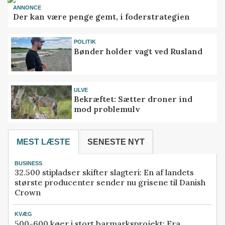
ANNONCE
Der kan være penge gemt, i foderstrategien
POLITIK
Bønder holder vagt ved Rusland
ULVE
Bekræftet: Sætter droner ind
mod problemulv
MEST LÆSTE
SENESTE NYT
BUSINESS
32.500 stipladser skifter slagteri: En af landets
største producenter sender nu grisene til Danish
Crown
KVÆG
500-600 køer i stort barmarksprojekt: Fra