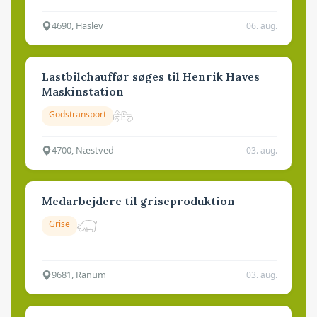
4690, Haslev
06. aug.
Lastbilchauffør søges til Henrik Haves
Maskinstation
Godstransport
4700, Næstved
03. aug.
Medarbejdere til griseproduktion
Grise
9681, Ranum
03. aug.