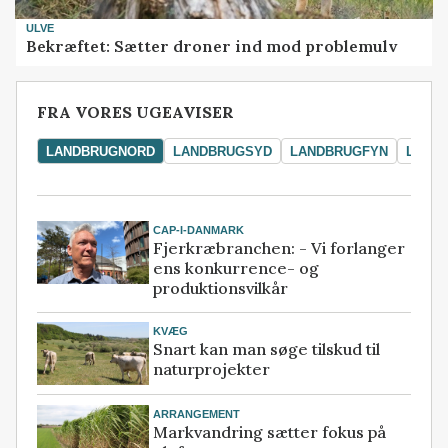
ULVE
Bekræftet: Sætter droner ind mod problemulv
FRA VORES UGEAVISER
LANDBRUGNORD
LANDBRUGSYD
LANDBRUGFYN
LAND
CAP-I-DANMARK
Fjerkræbranchen: - Vi forlanger
ens konkurrence- og
produktionsvilkår
KVÆG
Snart kan man søge tilskud til
naturprojekter
ARRANGEMENT
Markvandring sætter fokus på