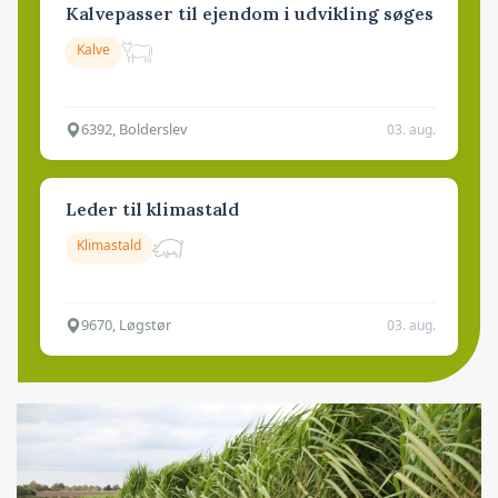
Kalvepasser til ejendom i udvikling søges
Kalve
6392, Bolderslev
03. aug.
Leder til klimastald
Klimastald
9670, Løgstør
03. aug.