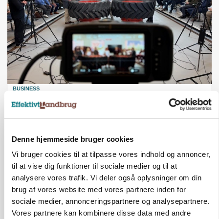
BUSINESS
Ejer eller medejer? Nyt tv-format udfordrer
landbrugets ejerstruktur
Annonce
Denne hjemmeside bruger cookies
MARKED
Vi bruger cookies til at tilpasse vores indhold og annoncer,
Russisk mælkepris dykker 23 procent
til at vise dig funktioner til sociale medier og til at
Loading...
analysere vores trafik. Vi deler også oplysninger om din
Annonce
brug af vores website med vores partnere inden for
sociale medier, annonceringspartnere og analysepartnere.
Vores partnere kan kombinere disse data med andre