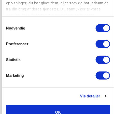
oplysninger, du har givet dem, eller som de har indsamlet
fra din brug af deres tjenester. Du samtykker til vores
cookies, hvis du fortsætter med at anvende vores
hjemmeside.
Samtykkevalg
Nødvendig
Præferencer
BUSINESS
Statistik
Fra mark til mur: Byggeriet kan åbne nyt
marked for biokul
Marketing
Vis detaljer
OK