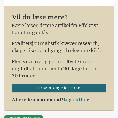
generalforsamlingen havde man inviteret
professor Michael Svarer til at komme og
Vil du læse mere?
fortælle om tilblivelsen af den såkaldte Svarer-
rapport, hvor der er fremlagt tre bud på en
Kære læser, denne artikel fra Effektivt
CO2-afgift på landbruget.
Landbrug er låst.
Kvalitetsjournalistik kræver research,
ekspertise og adgang til relevante kilder.
Men vi vil rigtig gerne tilbyde dig et
digitalt abonnement i 30 dage for kun
30 kroner.
Prøv 30 dage for 30 kr
Allerede abonnement?
Log ind her