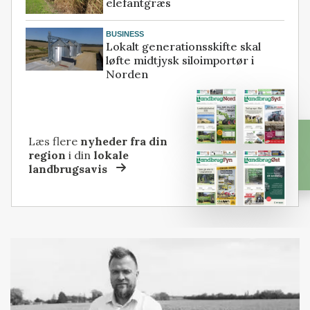
elefantgræs
BUSINESS
Lokalt generationsskifte skal
løfte midtjysk siloimportør i
Norden
Læs flere
nyheder fra din
region
i din
lokale
landbrugsavis