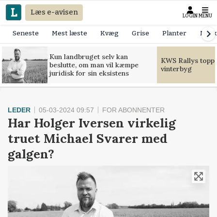
Læs e-avisen
LOGIN
MENU
Seneste
Mest læste
Kvæg
Grise
Planter
Mask
Kun landbruget selv kan
KWS Rallys toppe
beslutte, om man vil kæmpe
vinterbyg
juridisk for sin eksistens
LEDER
05-03-2024 09:57
FOR ABONNENTER
Har Holger Iversen virkelig
truet Michael Svarer med
galgen?