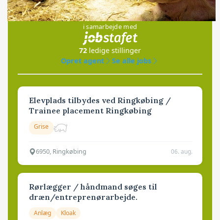
Jobs
i samarbejde med
72
ledige stillinger
Opret agent
Se alle jobs
Elevplads tilbydes ved Ringkøbing /
Trainee placement Ringkøbing
Grise
6950, Ringkøbing
06. aug.
Rørlægger / håndmand søges til
dræn/entreprenørarbejde.
Anlæg
Kloak