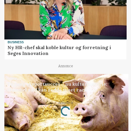
BUSINESS
Ny HR-chef skal koble kultur og forretning i
Seges Innovation
Annonce
GRISE
Engang eksportsucces – nu kulturhistorie:
Gammel sæd kan redde truet race
Annonce
Loading...