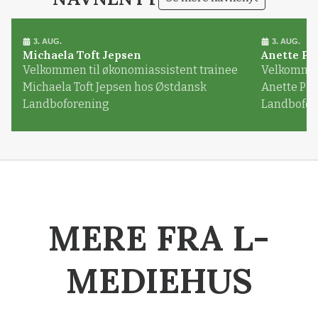
3. AUG.
3. AUG.
Michaela Toft Jepsen
Anette Pl
Velkommen til økonomiassistent trainee
Velkommen 
Michaela Toft Jepsen hos Østdansk
Anette Pl
Landboforening
Landbofor
MERE FRA L-
MEDIEHUS