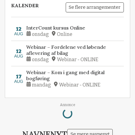
KALENDER
Se flere arrangementer
InterCount kursus Online
12
AUG
onsdag
Online
Webinar – Fordelene ved løbende
12
aflevering af bilag
AUG
onsdag
Webinar - ONLINE
Webinar – Kom i gang med digital
17
bogføring
AUG
mandag
Webinar - ONLINE
Loading...
Annonce
NAVNENYT
Se mere navnenyt