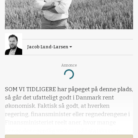
Jacob Lund-Larsen
Annonce
Loading...
SOM VI TIDLIGERE har påpeget på denne plads,
så går det ufatteligt godt i Danmark rent
økonomisk. Faktisk så godt, at hverken
regering, finansminister eller regnedrengene i
Finansministeriet reelt aner, hvor mange
penge der egentlig vælter ind i statskassen.