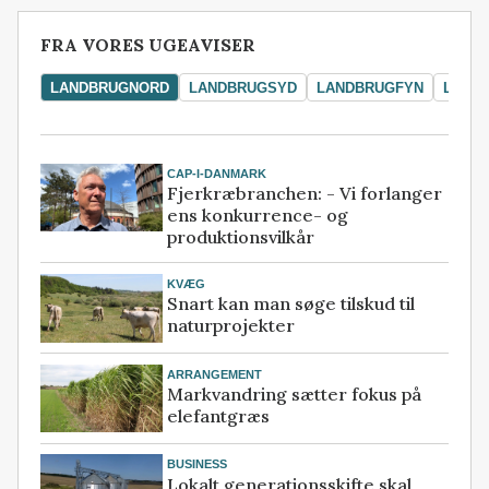
FRA VORES UGEAVISER
LANDBRUGNORD
LANDBRUGSYD
LANDBRUGFYN
LAND
CAP-I-DANMARK
Fjerkræbranchen: - Vi forlanger
ens konkurrence- og
produktionsvilkår
KVÆG
Snart kan man søge tilskud til
naturprojekter
ARRANGEMENT
Markvandring sætter fokus på
elefantgræs
BUSINESS
Lokalt generationsskifte skal