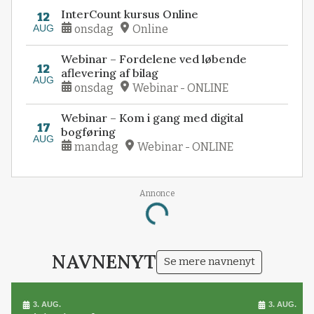
InterCount kursus Online
12
AUG
onsdag
Online
Webinar – Fordelene ved løbende
12
aflevering af bilag
AUG
onsdag
Webinar - ONLINE
Webinar – Kom i gang med digital
17
bogføring
AUG
mandag
Webinar - ONLINE
Annonce
Loading...
NAVNENYT
Se mere navnenyt
3. AUG.
3. AUG.