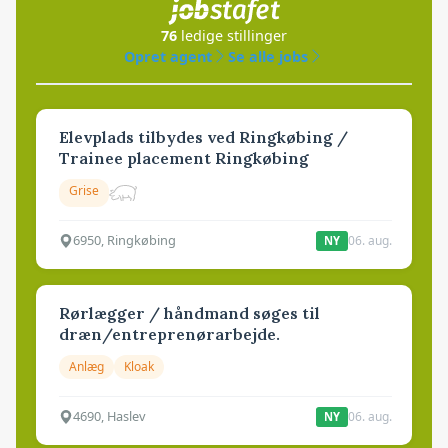
76
ledige stillinger
Opret agent
Se alle jobs
Elevplads tilbydes ved Ringkøbing /
Trainee placement Ringkøbing
Grise
6950, Ringkøbing
06. aug.
NY
Rørlægger / håndmand søges til
dræn/entreprenørarbejde.
Anlæg
Kloak
4690, Haslev
06. aug.
NY