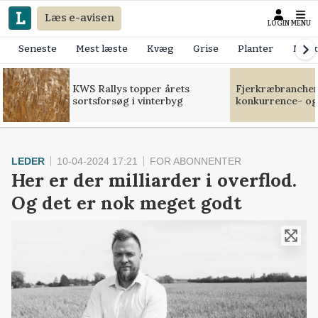
Læs e-avisen
LOGIN
MENU
Seneste
Mest læste
Kvæg
Grise
Planter
Mask
KWS Rallys topper årets
Fjerkræbranchen:
sortsforsøg i vinterbyg
konkurrence- og
LEDER
10-04-2024 17:21
FOR ABONNENTER
Her er der milliarder i overflod.
Og det er nok meget godt