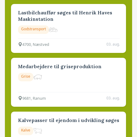
Lastbilchauffør søges til Henrik Haves
Maskinstation
Godstransport
4700, Næstved
03. aug.
Medarbejdere til griseproduktion
Grise
9681, Ranum
03. aug.
Kalvepasser til ejendom i udvikling søges
Kalve