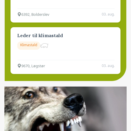
6392, Bolderslev
03. aug.
Leder til klimastald
Klimastald
9670, Løgstør
03. aug.