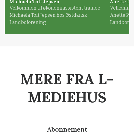
Michaela Toft Jepsen
Anette Pl
Velkommen til økonomiassistent trainee
Velkommen 
Michaela Toft Jepsen hos Østdansk
Anette Pl
Landboforening
Landbofor
MERE FRA L-
MEDIEHUS
Abonnement