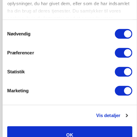
oplysninger, du har givet dem, eller som de har indsamlet
fra din brug af deres tjenester. Du samtykker til vores
cookies, hvis du fortsætter med at anvende vores
hjemmeside.
Samtykkevalg
Nødvendig
Præferencer
PLANTER
Før såmaskinen kører: Her er efterårets største
Statistik
skadedyrsrisici
Marketing
Vis detaljer
OK