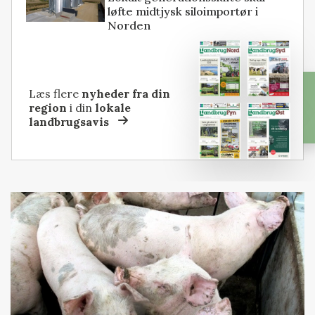
løfte midtjysk siloimportør i
Norden
Læs flere
nyheder fra din
region
i din
lokale
landbrugsavis