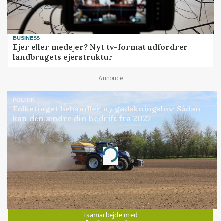
BUSINESS
Ejer eller medejer? Nyt tv-format udfordrer
landbrugets ejerstruktur
Annonce
POLITIK
Folketinget behandler ny gødskningslov: Sådan
kan den ændre din bedrift fra 2027
Annonce
Loading...
Jobs
i samarbejde med