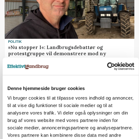
POLITIK
»Nu stopper I«: Landbrugsdebattør og
protestgruppe vil demonstrere mod ny
gødskningslov
Annonce
KVÆG
Denne hjemmeside bruger cookies
Snart kan man søge tilskud til naturprojekter
Vi bruger cookies til at tilpasse vores indhold og annoncer,
til at vise dig funktioner til sociale medier og til at
Annonce
Loading...
analysere vores trafik. Vi deler også oplysninger om din
brug af vores website med vores partnere inden for
sociale medier, annonceringspartnere og analysepartnere.
Vores partnere kan kombinere disse data med andre