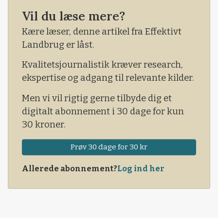
Gang på gang undervurderer de
Vil du læse mere?
kistebeholdningen i deres prognoser. Så
enorme er skatteindtægterne her til lands, at
Kære læser, denne artikel fra Effektivt
det synes at være umuligt at ramme rigtigt selv
Landbrug er låst.
inden for en prognoseramme på tocifrede
Kvalitetsjournalistik kræver research,
milliardbeløb.
ekspertise og adgang til relevante kilder.
Men vi vil rigtig gerne tilbyde dig et
digitalt abonnement i 30 dage for kun
30 kroner.
Prøv 30 dage for 30 kr
Allerede abonnement?
Log ind her