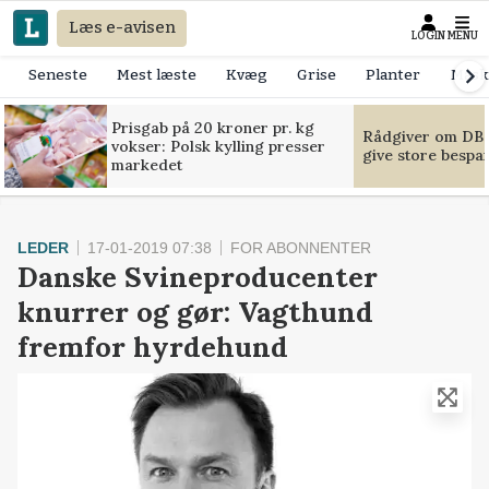
Læs e-avisen
LOGIN
MENU
Seneste
Mest læste
Kvæg
Grise
Planter
Mask
Prisgab på 20 kroner pr. kg
Rådgiver om DB-
vokser: Polsk kylling presser
give store bespa
markedet
LEDER
17-01-2019 07:38
FOR ABONNENTER
Danske Svineproducenter
knurrer og gør: Vagthund
fremfor hyrdehund