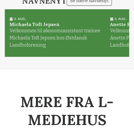
NAVNENYT
Se mere navnenyt
3. AUG.
3. AUG.
Michaela Toft Jepsen
Anette Pl
Velkommen til økonomiassistent trainee
Velkommen 
Michaela Toft Jepsen hos Østdansk
Anette Pl
Landboforening
Landbofor
MERE FRA L-
MEDIEHUS