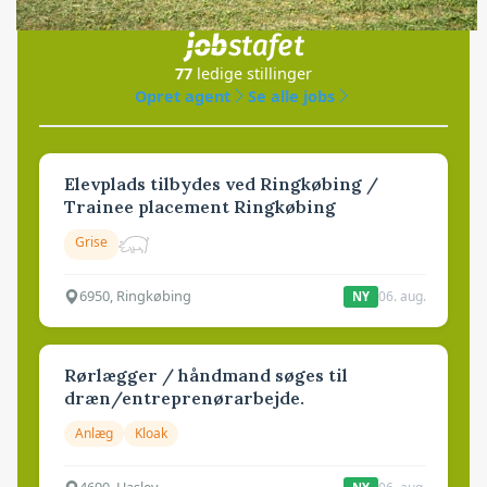
i samarbejde med
77
ledige stillinger
Opret agent
Se alle jobs
Elevplads tilbydes ved Ringkøbing /
Trainee placement Ringkøbing
Grise
6950, Ringkøbing
06. aug.
NY
Rørlægger / håndmand søges til
dræn/entreprenørarbejde.
Anlæg
Kloak