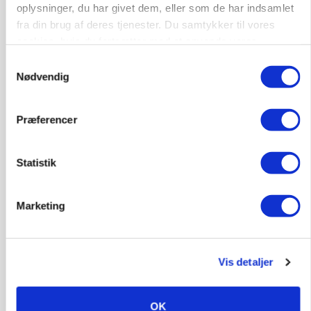
oplysninger, du har givet dem, eller som de har indsamlet
fra din brug af deres tjenester. Du samtykker til vores
cookies, hvis du fortsætter med at anvende vores
hjemmeside.
Samtykkevalg
Nødvendig
Præferencer
Statistik
MARKED
Uændret notering: Spæde lyspunkter i fortsat
presset marked for oksekød
Marketing
Vis detaljer
OK