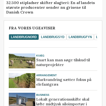
32.500 stipladser skifter slagteri: En af landets
største producenter sender nu grisene til
Danish Crown
FRA VORES UGEAVISER
LANDBRUGNORD
LANDBRUGSYD
LANDBRUGFYN
LAND
KVÆG
Snart kan man søge tilskud til
naturprojekter
ARRANGEMENT
Markvandring sætter fokus på
elefantgræs
BUSINESS
Lokalt generationsskifte skal
løfte midtjysk siloimportør i