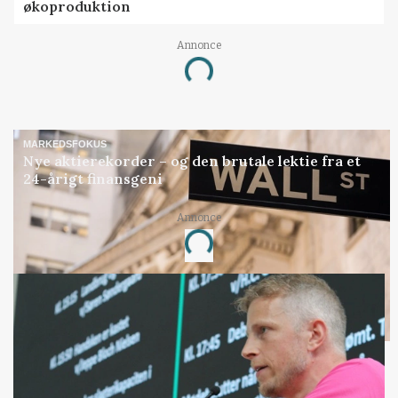
økoproduktion
Annonce
Loading...
MARKEDSFOKUS
Nye aktierekorder – og den brutale lektie fra et
24-årigt finansgeni
Annonce
Loading...