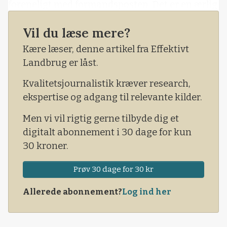
foreneligt med formandsposten. Det er en ærlig
sag. Men en sag, det har producentforeningen
Vil du læse mere?
fortsat. Og producenternes ve og vel vil man
kæmpe for med næb og kløer – uanset
Kære læser, denne artikel fra Effektivt
formandens navn. Det blev understreget på for
Landbrug er låst.
Kvalitetsjournalistik kræver research,
ekspertise og adgang til relevante kilder.
Men vi vil rigtig gerne tilbyde dig et
digitalt abonnement i 30 dage for kun
30 kroner.
Prøv 30 dage for 30 kr
Allerede abonnement?
Log ind her