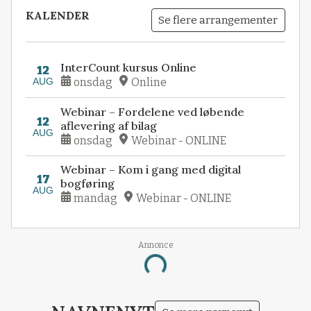
KALENDER
Se flere arrangementer
InterCount kursus Online
12
AUG
onsdag
Online
Webinar – Fordelene ved løbende
12
aflevering af bilag
AUG
onsdag
Webinar - ONLINE
Webinar – Kom i gang med digital
17
bogføring
AUG
mandag
Webinar - ONLINE
Annonce
Loading...