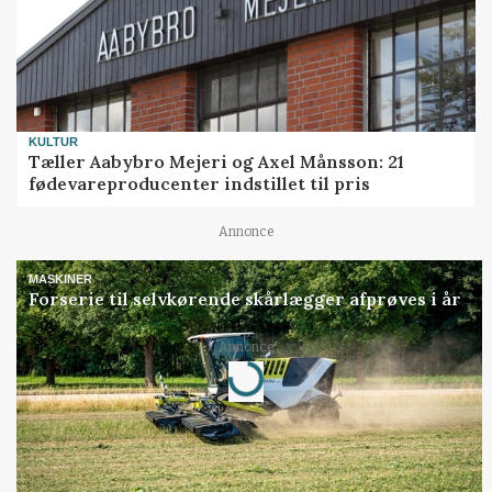
KULTUR
Tæller Aabybro Mejeri og Axel Månsson: 21
fødevareproducenter indstillet til pris
Annonce
MASKINER
Forserie til selvkørende skårlægger afprøves i år
Annonce
Loading...
Jobs