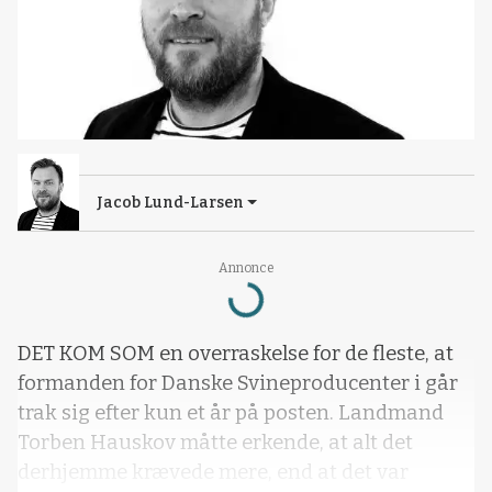
Jacob Lund-Larsen
Annonce
Loading...
DET KOM SOM en overraskelse for de fleste, at
formanden for Danske Svineproducenter i går
trak sig efter kun et år på posten. Landmand
Torben Hauskov måtte erkende, at alt det
derhjemme krævede mere, end at det var