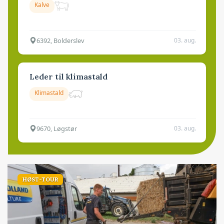
Kalve
6392, Bolderslev
03. aug.
Leder til klimastald
Klimastald
9670, Løgstør
03. aug.
HØST-TOUR