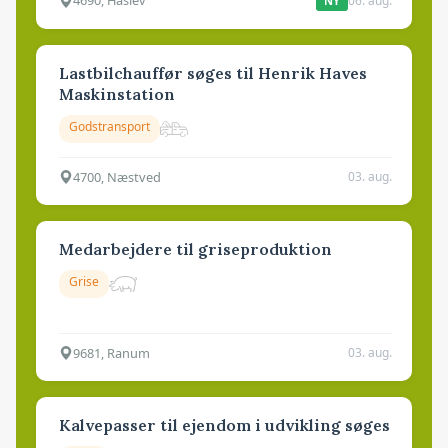
4690, Haslev
06. aug.
NY
Lastbilchauffør søges til Henrik Haves
Maskinstation
Godstransport
4700, Næstved
03. aug.
Medarbejdere til griseproduktion
Grise
9681, Ranum
03. aug.
Kalvepasser til ejendom i udvikling søges