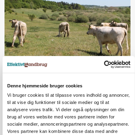
KVÆG
Snart kan man søge tilskud til naturprojekter
Annonce
Denne hjemmeside bruger cookies
PLANTER
Vi bruger cookies til at tilpasse vores indhold og annoncer,
Før såmaskinen kører: Her er efterårets største
til at vise dig funktioner til sociale medier og til at
skadedyrsrisici
analysere vores trafik. Vi deler også oplysninger om din
brug af vores website med vores partnere inden for
Annonce
sociale medier, annonceringspartnere og analysepartnere.
Loading...
Vores partnere kan kombinere disse data med andre