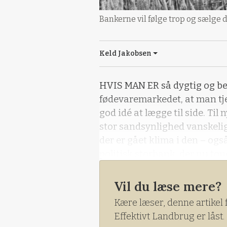
Bankerne vil følge trop og sælge 
Keld Jakobsen
HVIS MAN ER så dygtig og be
fødevaremarkedet, at man tje
god idé at lægge til side. Til
stor sandsynlighed vanskelige
der er gået klima i den – ogs
politisk storbank, der nu tone
brede sig.
Vil du læse mere?
MED UDGANGEN
Kære læser, denne artikel 
Effektivt Landbrug er låst.