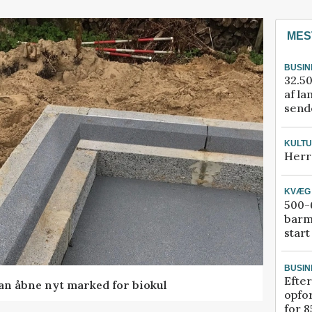
MES
BUSIN
32.50
af la
sende
KULT
Herr
KVÆG
500-6
barm
start
BUSIN
Efter
kan åbne nyt marked for biokul
opfo
for 8