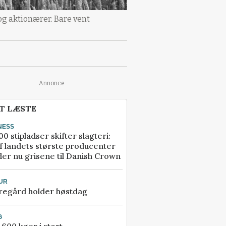
og aktionærer. Bare vent
Annonce
T LÆSTE
NESS
00 stipladser skifter slagteri:
f landets største producenter
er nu grisene til Danish Crown
UR
regård holder høstdag
G