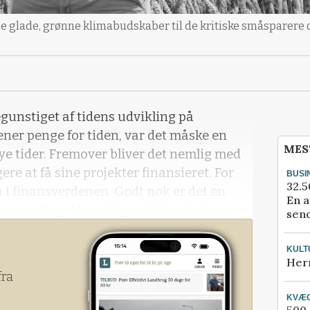
de glade, grønne klimabudskaber til de kritiske småsparere 
gunstiget af tidens udvikling på
ner penge for tiden, var det måske en
MES
 nye tider. Fremover bliver det nemlig med
re at få sine projekter finansieret. For
BUSI
32.5
å i finansverdenen. Godt nok er det en
En a
r rent flag. Men alligevel. Det skal nok
send
KULT
Her
fra
KVÆ