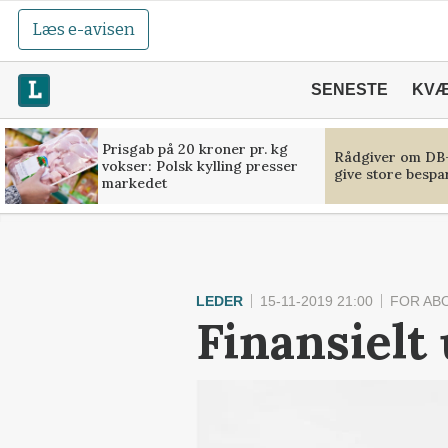
Læs e-avisen
SENESTE
KV
Prisgab på 20 kroner pr. kg
Rådgiver om DB-
vokser: Polsk kylling presser
give store bespa
markedet
LEDER
15-11-2019 21:00
FOR AB
Finansiel