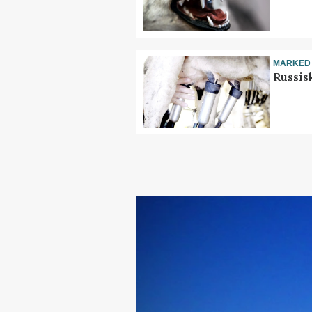
MARKED
Russis