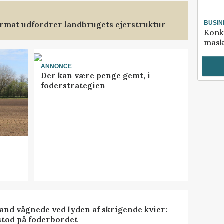
format udfordrer landbrugets ejerstruktur
BUSIN
Konk
mask
ANNONCE
Der kan være penge gemt, i
foderstrategien
n
nd vågnede ved lyden af skrigende kvier:
stod på foderbordet