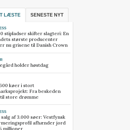
T LÆSTE
SENESTE NYT
ESS
0 stipladser skifter slagteri: En
ndets største producenter
r nu grisene til Danish Crown
UR
egård holder høstdag
00 køer i stort
arksprojekt: Fra beskeden
 til store drømme
ESS
 salg af 3.000 søer: Vestfynsk
rmeringsprofil afhænder jord
5 millioner