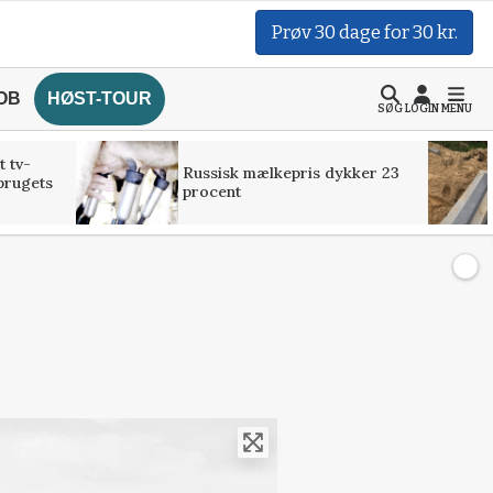
Prøv 30 dage for 30 kr.
OB
HØST-TOUR
SØG
LOGIN
MENU
t tv-
Russisk mælkepris dykker 23
brugets
procent