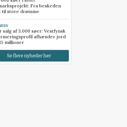
600 køer i stort
marksprojekt: Fra beskeden
t til store drømme
NESS
r salg af 3.000 søer: Vestfynsk
rmeringsprofil afhænder jord
85 millioner
Se flere nyheder her