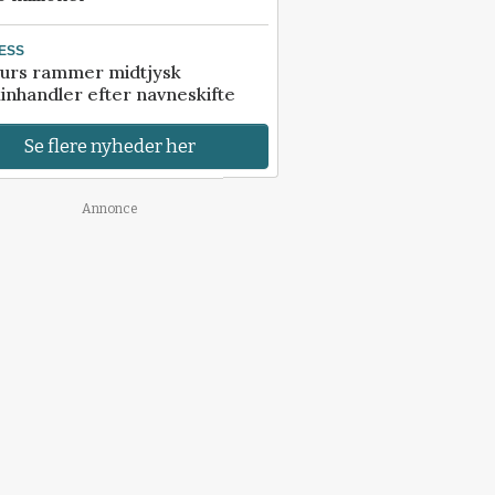
ESS
urs rammer midtjysk
inhandler efter navneskifte
Se flere nyheder her
Annonce