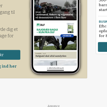
500-
bar
er
star
gang til
BUSI
Efte
yde dig et
opfo
age for
for 
kr
 ind her
Annonce