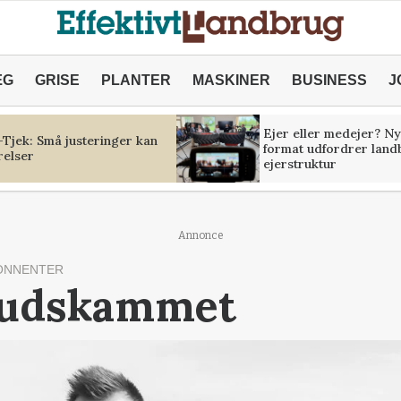
ÆG
GRISE
PLANTER
MASKINER
BUSINESS
J
Ejer eller medejer? Ny
Tjek: Små justeringer kan
format udfordrer land
relser
ejerstruktur
Annonce
ONNENTER
t udskammet