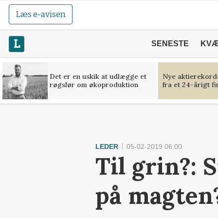
Læs e-avisen
SENESTE
KV
Det er en uskik at udlægge et
Nye aktierekorde
røgslør om økoproduktion
fra et 24-årigt f
LEDER
05-02-2019 06:00
Til grin?:
på magten