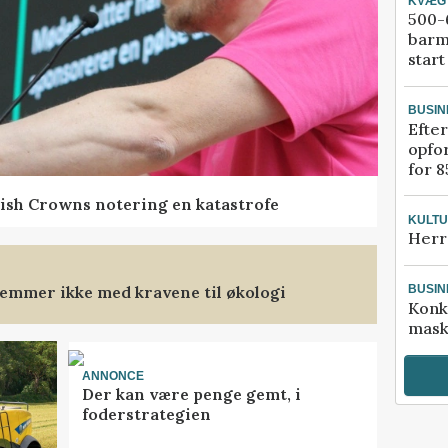
KVÆG
500-6
barm
start
BUSIN
Efter
opfo
for 8
ish Crowns notering en katastrofe
KULT
Herr
emmer ikke med kravene til økologi
BUSIN
Konk
mask
ANNONCE
Der kan være penge gemt, i
foderstrategien