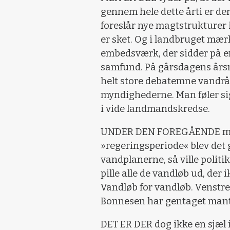
gennem hele dette årti er der
foreslår nye magtstrukturer 
er sket. Og i landbruget mærk
embedsværk, der sidder på en
samfund. På gårsdagens årsm
helt store debatemne vandr
myndighederne. Man føler sig
i vide landmandskredse.
UNDER DEN FOREGÅENDE milj
»regeringsperiode« blev det 
vandplanerne, så ville politi
pille alle de vandløb ud, der 
Vandløb for vandløb. Venstre
Bonnesen har gentaget mant
DET ER DER dog ikke en sjæl 