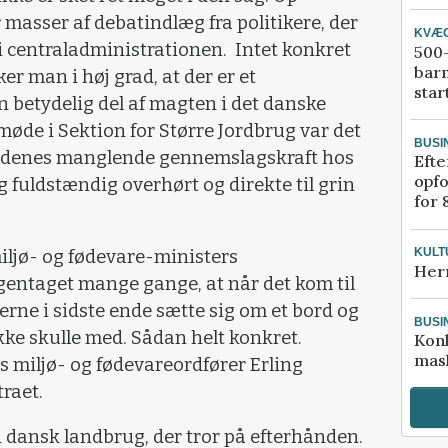
 masser af debatindlæg fra politikere, der
KVÆ
i centraladministrationen. Intet konkret
500-
bar
er man i høj grad, at der er et
star
 betydelig del af magten i det danske
øde i Sektion for Større Jordbrug var det
BUSI
ådenes manglende gennemslagskraft hos
Efte
opfo
 fuldstændig overhørt og direkte til grin
for 
KULT
ø- og fødevare-ministers
Her
gentaget mange gange, at når det kom til
kerne i sidste ende sætte sig om et bord og
BUSI
ikke skulle med. Sådan helt konkret.
Kon
mask
s miljø- og fødevareordfører Erling
raet.
i dansk landbrug, der tror på efterhånden.