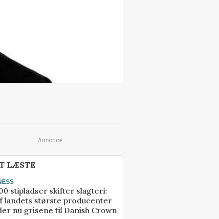
Annonce
T LÆSTE
NESS
00 stipladser skifter slagteri:
f landets største producenter
er nu grisene til Danish Crown