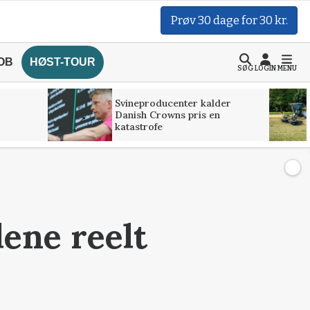
Prøv 30 dage for 30 kr.
OB
HØST-TOUR
SØG
LOGIN
MENU
Svineproducenter kalder
Danish Crowns pris en
katastrofe
ene reelt