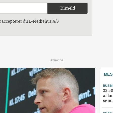
Tilmeld
t accepterer du L-Mediehus A/S
Annonce
MES
BUSIN
32.50
af la
sende