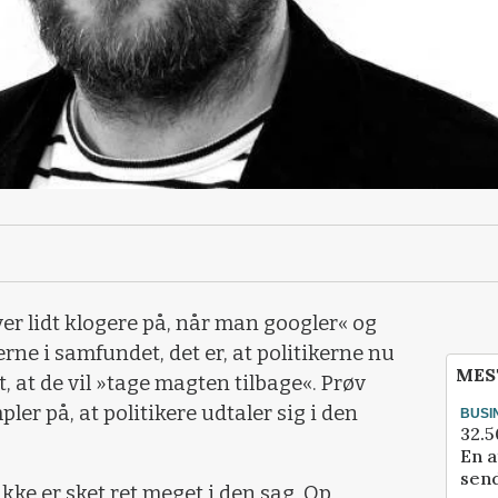
ver lidt klogere på, når man googler« og
rne i samfundet, det er, at politikerne nu
MES
 at de vil »tage magten tilbage«. Prøv
pler på, at politikere udtaler sig i den
BUSI
32.5
En a
send
kke er sket ret meget i den sag. Op