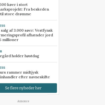
00 køer i stort
arksprojekt: Fra beskeden
 til store drømme
ESS
 salg af 3.000 søer: Vestfynsk
rmeringsprofil afhænder jord
5 millioner
UR
egård holder høstdag
ESS
urs rammer midtjysk
inhandler efter navneskifte
Se flere nyheder her
Annonce