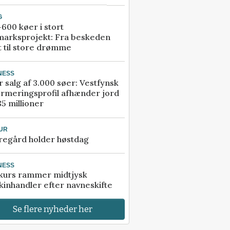
G
600 køer i stort
marksprojekt: Fra beskeden
t til store drømme
NESS
r salg af 3.000 søer: Vestfynsk
rmeringsprofil afhænder jord
85 millioner
UR
regård holder høstdag
NESS
kurs rammer midtjysk
inhandler efter navneskifte
Se flere nyheder her