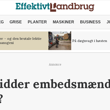
ÆG
GRISE
PLANTER
MASKINER
BUSINESS
J
r – og den brutale lektie
På døgnvagt i høsten
inansgeni
Annonce
 Sidder embedsmænd
?