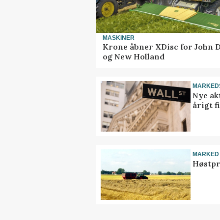
MASKINER
Krone åbner XDisc for John 
og New Holland
MARKED
Nye akt
årigt 
MARKED
Høstpr