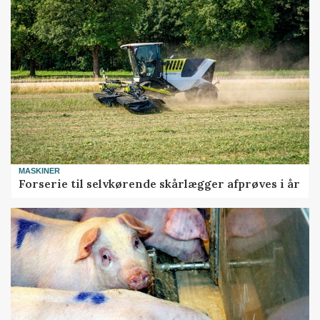
MASKINER
Forserie til selvkørende skårlægger afprøves i år