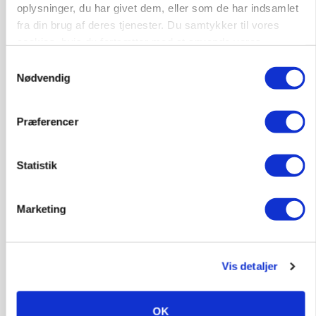
oplysninger, du har givet dem, eller som de har indsamlet
MARKEDSFOKUS
fra din brug af deres tjenester. Du samtykker til vores
Prisgab på 20 kroner pr. kg vokser: Polsk kylling
cookies, hvis du fortsætter med at anvende vores
presser markedet
hjemmeside.
Samtykkevalg
Nødvendig
Præferencer
Statistik
Marketing
GRISE
Rådgiver om DB-Tjek: Små justeringer kan give
Vis detaljer
store besparelser
Annonce
OK