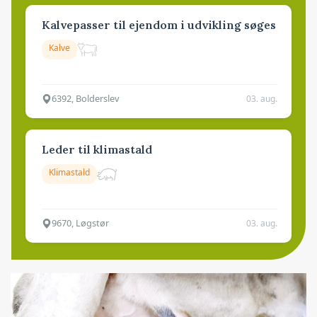
Kalvepasser til ejendom i udvikling søges
Kalve
6392, Bolderslev
03. aug.
Leder til klimastald
Klimastald
9670, Løgstør
03. aug.