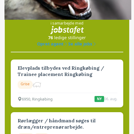
Jobs
i samarbejde med
76
ledige stillinger
Opret agent
Se alle jobs
Elevplads tilbydes ved Ringkøbing /
Trainee placement Ringkøbing
Grise
6950, Ringkøbing
06. aug.
NY
Rørlægger / håndmand søges til
dræn/entreprenørarbejde.