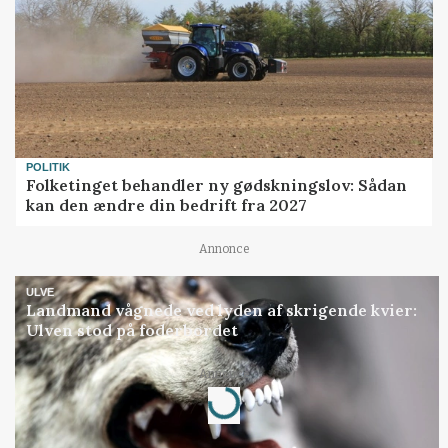
POLITIK
Folketinget behandler ny gødskningslov: Sådan
kan den ændre din bedrift fra 2027
Annonce
ULVE
Landmand vågnede ved lyden af skrigende kvier:
Ulven stod på foderbordet
Loading...
Annonce