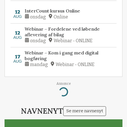
InterCount kursus Online
12
AUG
onsdag
Online
Webinar – Fordelene ved løbende
12
aflevering af bilag
AUG
onsdag
Webinar - ONLINE
Webinar – Kom i gang med digital
17
bogføring
AUG
mandag
Webinar - ONLINE
Annonce
Loading...
NAVNENYT
Se mere navnenyt