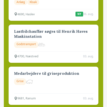
Anlæg
Kloak
4690, Haslev
06. aug.
NY
Lastbilchauffør søges til Henrik Haves
Maskinstation
Godstransport
4700, Næstved
03. aug.
Medarbejdere til griseproduktion
Grise
9681, Ranum
03. aug.