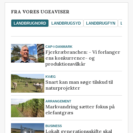
FRA VORES UGEAVISER
LANDBRUGNORD
LANDBRUGSYD
LANDBRUGFYN
LAND
CAP-I-DANMARK
Fjerkræbranchen: - Vi forlanger
ens konkurrence- og
produktionsvilkår
KVÆG
Snart kan man søge tilskud til
naturprojekter
ARRANGEMENT
Markvandring sætter fokus på
elefantgræs
BUSINESS
Lokalt generationsskifte skal