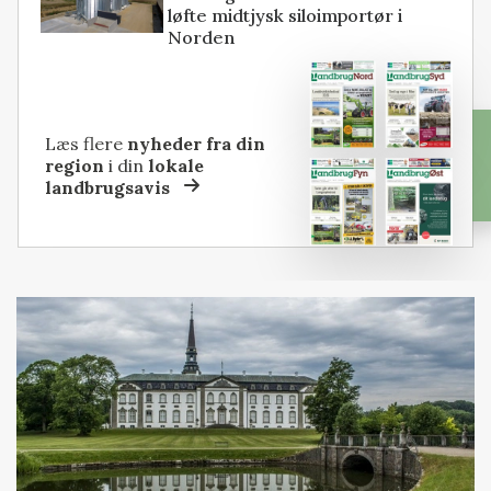
løfte midtjysk siloimportør i
Norden
Læs flere
nyheder fra din
region
i din
lokale
landbrugsavis