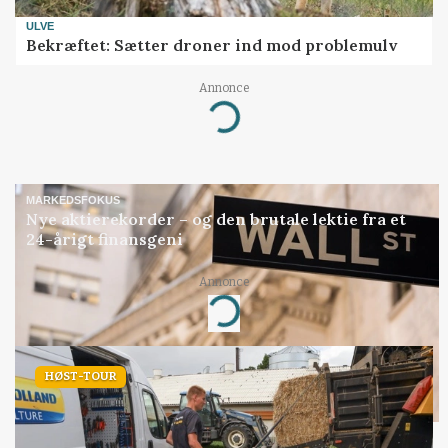
ULVE
Bekræftet: Sætter droner ind mod problemulv
Annonce
Loading...
MARKEDSFOKUS
Nye aktierekorder – og den brutale lektie fra et
24-årigt finansgeni
Annonce
Loading...
HØST-TOUR