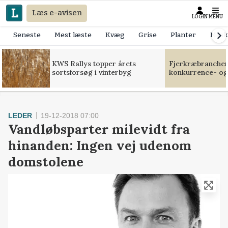
Læs e-avisen
LOGIN
MENU
Seneste
Mest læste
Kvæg
Grise
Planter
Mask
KWS Rallys topper årets
Fjerkræbranchen:
sortsforsøg i vinterbyg
konkurrence- og
LEDER
19-12-2018 07:00
Vandløbsparter milevidt fra
hinanden: Ingen vej udenom
domstolene