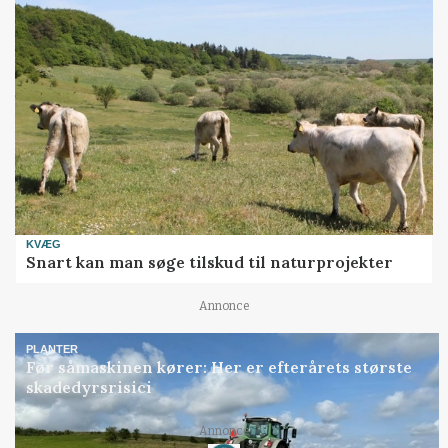
KVÆG
Snart kan man søge tilskud til naturprojekter
Annonce
PLANTER
Før såmaskinen kører: Her er efterårets største
skadedyrsrisici
Annonce