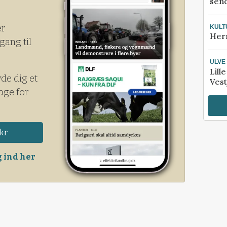
send
er
KULT
Her
gang til
ULVE
Lill
yde dig et
Vest
age for
kr
 ind her