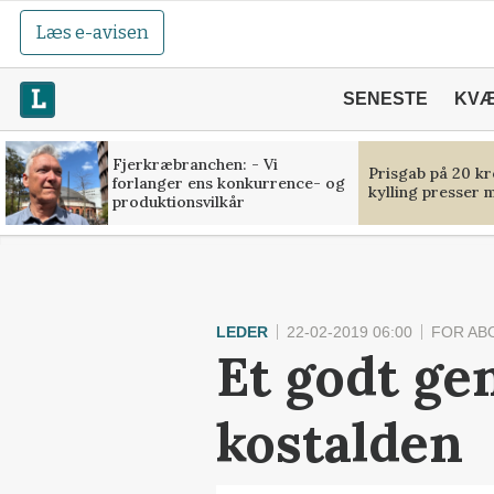
Læs e-avisen
SENESTE
KV
Fjerkræbranchen: - Vi
Prisgab på 20 kr
forlanger ens konkurrence- og
kylling presser 
produktionsvilkår
LEDER
22-02-2019 06:00
FOR AB
Et godt gen
kostalden