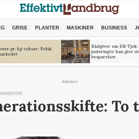
ÆG
GRISE
PLANTER
MASKINER
BUSINESS
J
Rådgiver om DB-Tjek:
oner pr. kg vokser: Polsk
justeringer kan give s
markedet
besparelser
Annonce
ONNENTER
erationsskifte: To t