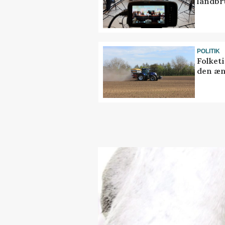
landbr
POLITIK
Folket
den æn