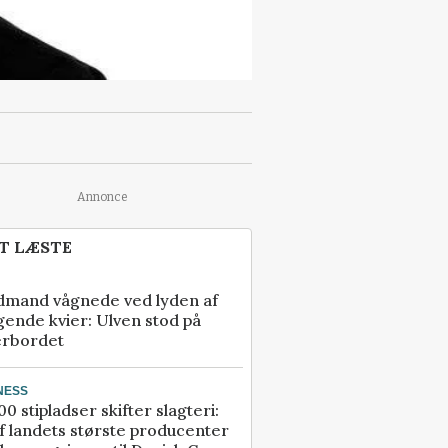
Annonce
T LÆSTE
dmand vågnede ved lyden af
gende kvier: Ulven stod på
erbordet
NESS
00 stipladser skifter slagteri:
f landets største producenter