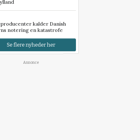
ylland
eproducenter kalder Danish
ns notering en katastrofe
Se flere nyheder her
Annonce