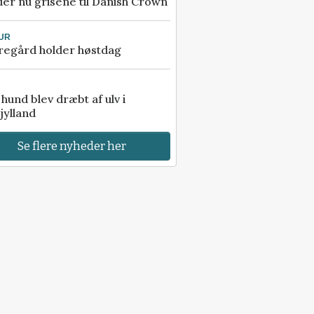
er nu grisene til Danish Crown
UR
regård holder høstdag
e hund blev dræbt af ulv i
jylland
Se flere nyheder her