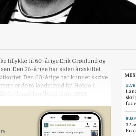
 tillykke til 60-årige Erik Grønlund og
nsen. Den 26-årige har siden årsskiftet
MES
sitkortet. Den 60-årige har kunnet skrive
sværre er de to landmænd fra Hobro i
ULVE
Lan
enhed i dansk landbrug anno 2019.
skri
fod
onsskifte, de netop har gennemført, er a
BUSI
32.5
En a
fra