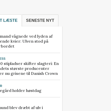
T LÆSTE
SENESTE NYT
mand vågnede ved lyden af
ende kvier: Ulven stod på
rbordet
ESS
0 stipladser skifter slagteri: En
ndets største producenter
r nu grisene til Danish Crown
UR
egård holder høstdag
 hund blev dræbt af ulv i