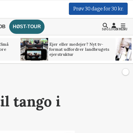
Prøv 30 dage for 30 kr.
OB
HØST-TOUR
SØG
LOGIN
MENU
 Små
Ejer eller medejer? Nyt tv-
tore
format udfordrer landbrugets
ejerstruktur
il tango i