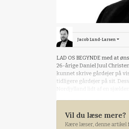
Jacob Lund-Larsen
LAD OS BEGYNDE med at ønske
26-årige Daniel Juul Christe
kunnet skrive gårdejer på vi
tidligere gårdejer på sit. De
Nordjylland lidt af en sjæld
DET SKYLDES, AT det generati
Vil du læse mere?
Kære læser, denne artikel 