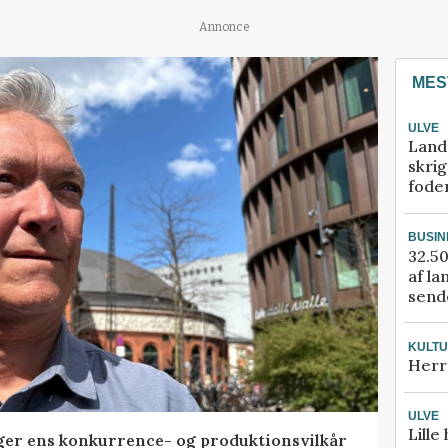
Annonce
MES
ULVE
Land
skrig
fode
BUSIN
32.50
af la
sende
KULT
Herr
ULVE
Lille
ger ens konkurrence- og produktionsvilkår