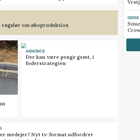
Vestj
GRISE
Svin
et røgslør om økoproduktion
Crow
ANNONCE
Der kan være penge gemt, i
foderstrategien
kan
S
ller medejer? Nyt tv-format udfordrer