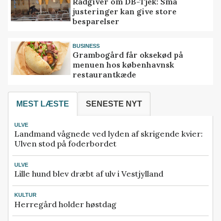
Rådgiver om DB-Tjek: Små
justeringer kan give store
besparelser
BUSINESS
Grambogård får oksekød på
menuen hos københavnsk
restaurantkæde
MEST LÆSTE
SENESTE NYT
ULVE
Landmand vågnede ved lyden af skrigende kvier:
Ulven stod på foderbordet
ULVE
Lille hund blev dræbt af ulv i Vestjylland
KULTUR
Herregård holder høstdag