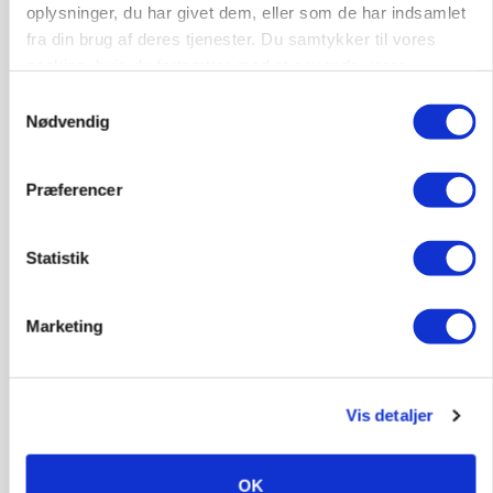
oplysninger, du har givet dem, eller som de har indsamlet
fra din brug af deres tjenester. Du samtykker til vores
cookies, hvis du fortsætter med at anvende vores
hjemmeside.
Samtykkevalg
Nødvendig
Præferencer
BUSINESS
Ejer eller medejer? Nyt tv-format udfordrer
landbrugets ejerstruktur
Statistik
Annonce
Marketing
Vis detaljer
OK