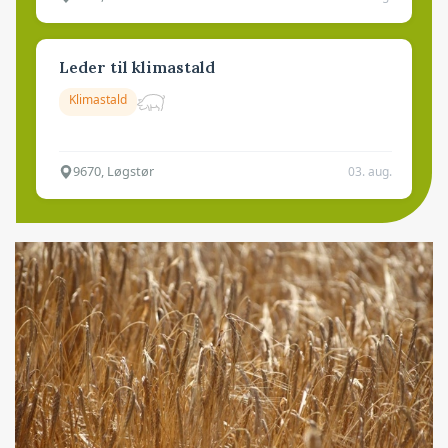
Leder til klimastald
Klimastald
9670, Løgstør
03. aug.