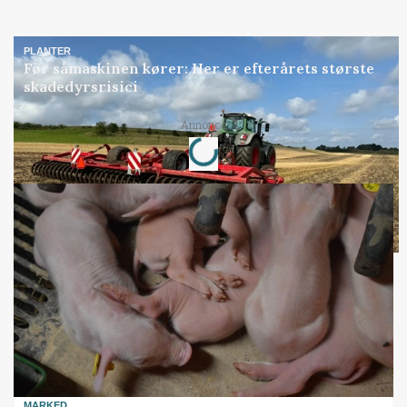
PLANTER
Før såmaskinen kører: Her er efterårets største
skadedyrsrisici
Loading...
Annonce
MARKED