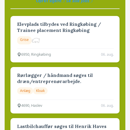
Opret agent
Se alle jobs
Elevplads tilbydes ved Ringkøbing /
Trainee placement Ringkøbing
Grise
6950, Ringkøbing
06. aug.
Rørlægger / håndmand søges til
dræn/entreprenørarbejde.
Anlæg
Kloak
4690, Haslev
06. aug.
Lastbilchauffør søges til Henrik Haves