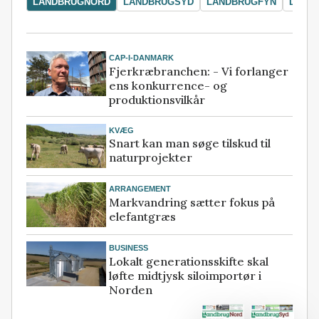
LANDBRUGNORD
LANDBRUGSYD
LANDBRUGFYN
LAND
CAP-I-DANMARK
Fjerkræbranchen: - Vi forlanger
ens konkurrence- og
produktionsvilkår
KVÆG
Snart kan man søge tilskud til
naturprojekter
ARRANGEMENT
Markvandring sætter fokus på
elefantgræs
BUSINESS
Lokalt generationsskifte skal
løfte midtjysk siloimportør i
Norden