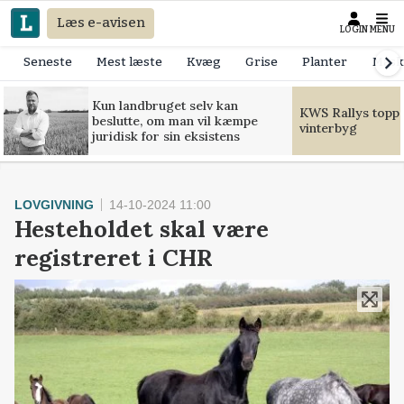
Læs e-avisen
LOGIN
MENU
Seneste
Mest læste
Kvæg
Grise
Planter
Mask
Kun landbruget selv kan
KWS Rallys toppe
beslutte, om man vil kæmpe
vinterbyg
juridisk for sin eksistens
LOVGIVNING
14-10-2024 11:00
Hesteholdet skal være
registreret i CHR