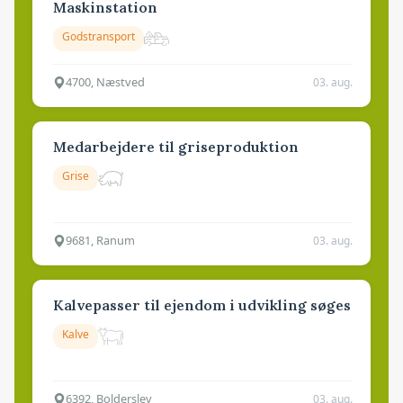
Maskinstation
Godstransport
4700, Næstved
03. aug.
Medarbejdere til griseproduktion
Grise
9681, Ranum
03. aug.
Kalvepasser til ejendom i udvikling søges
Kalve
6392, Bolderslev
03. aug.