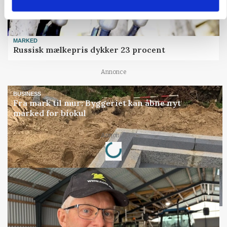
MARKED
Russisk mælkepris dykker 23 procent
Annonce
BUSINESS
Fra mark til mur: Byggeriet kan åbne nyt
marked for biokul
Loading...
Annonce