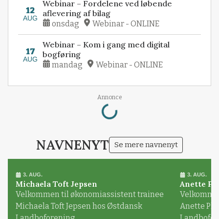
Webinar – Fordelene ved løbende
12
aflevering af bilag
AUG
onsdag
Webinar - ONLINE
Webinar – Kom i gang med digital
17
bogføring
AUG
mandag
Webinar - ONLINE
Loading...
Annonce
NAVNENYT
Se mere navnenyt
3. AUG.
3. AUG.
Michaela Toft Jepsen
Anette Pl
Velkommen til økonomiassistent trainee
Velkommen 
Michaela Toft Jepsen hos Østdansk
Anette Pl
Landboforening
Landbofor