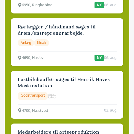
6950, Ringkøbing
06. aug.
NY
Rørlægger / håndmand søges til
dræn/entreprenørarbejde.
Anlæg
Kloak
4690, Haslev
06. aug.
NY
Lastbilchauffør søges til Henrik Haves
Maskinstation
Godstransport
4700, Næstved
03. aug.
Medarbejdere til griseproduktion