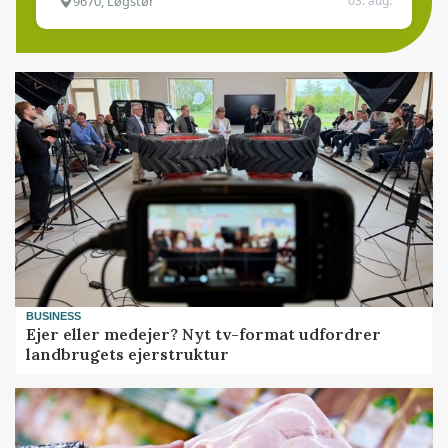
9670, Løgstør
03. aug.
BUSINESS
Ejer eller medejer? Nyt tv-format udfordrer
landbrugets ejerstruktur