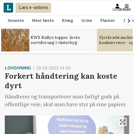
Læs e-avisen
LOGIN
MENU
Seneste
Mest læste
Kvæg
Grise
Planter
Mask
KWS Rallys topper årets
Fjerkræbranchen:
sortsforsøg i vinterbyg
konkurrence- og
LOVGIVNING
19-10-2023 14:29
Forkert håndtering kan koste
dyrt
Håndterer og transporterer man farligt gods på
offentlige veje, skal man have styr på sine papirer.