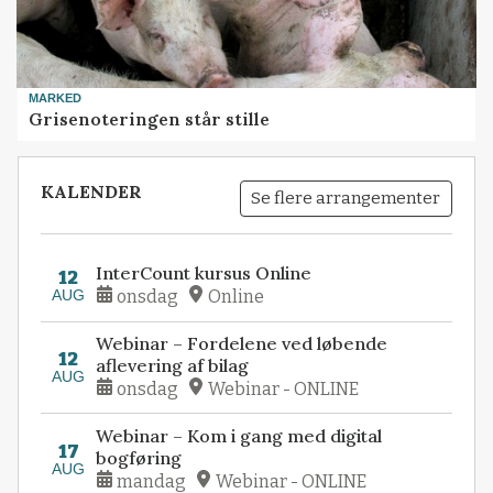
MARKED
Grisenoteringen står stille
KALENDER
Se flere arrangementer
InterCount kursus Online
12
AUG
onsdag
Online
Webinar – Fordelene ved løbende
12
aflevering af bilag
AUG
onsdag
Webinar - ONLINE
Webinar – Kom i gang med digital
17
bogføring
AUG
mandag
Webinar - ONLINE