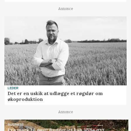
Annonce
LEDER
Det er en uskik at udlægge et røgslør om
økoproduktion
Annonce
BUSINESS
Fra mark til mur: Byggeriet kan åbne nyt