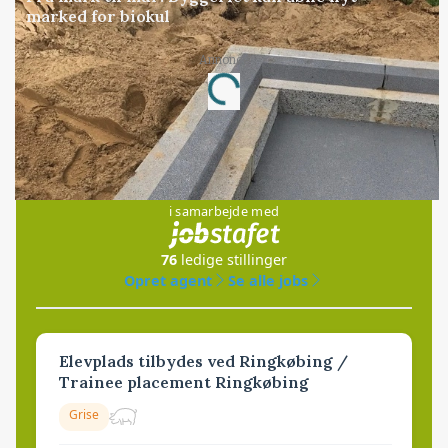
marked for biokul
Annonce
Loading...
Jobs
i samarbejde med
76
ledige stillinger
Opret agent
Se alle jobs
Elevplads tilbydes ved Ringkøbing /
Trainee placement Ringkøbing
Grise