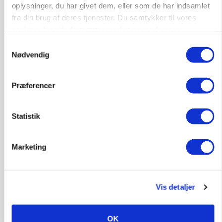
oplysninger, du har givet dem, eller som de har indsamlet
MARKED
fra din brug af deres tjenester. Du samtykker til vores
Russisk mælkepris dykker 23 procent
cookies, hvis du fortsætter med at anvende vores
hjemmeside.
Annonce
Samtykkevalg
Nødvendig
Præferencer
Statistik
Marketing
POLITIK
»Nu stopper I«: Landbrugsdebattør og
Vis detaljer
protestgruppe vil demonstrere mod ny
gødskningslov
OK