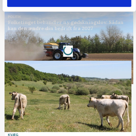
Annonce
POLITIK
Folketinget behandler ny gødskningslov: Sådan
kan den ændre din bedrift fra 2027
Loading...
Annonce
KVÆG