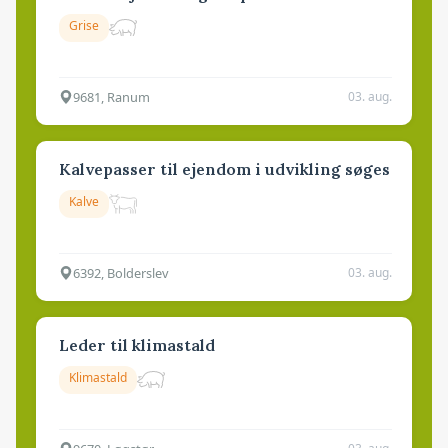
Grise
9681, Ranum
03. aug.
Kalvepasser til ejendom i udvikling søges
Kalve
6392, Bolderslev
03. aug.
Leder til klimastald
Klimastald