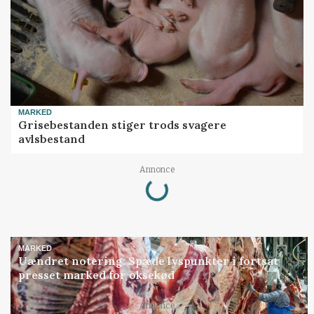
MARKED
Grisebestanden stiger trods svagere
avlsbestand
Loading...
Annonce
MARKED
Uændret notering: Spæde lyspunkter i fortsat
presset marked for oksekød
Loading...
Annonce