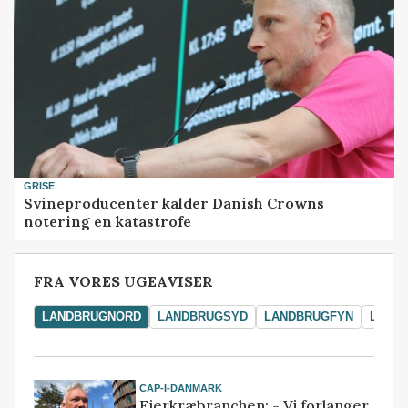
GRISE
Svineproducenter kalder Danish Crowns
notering en katastrofe
FRA VORES UGEAVISER
LANDBRUGNORD
LANDBRUGSYD
LANDBRUGFYN
LAND
CAP-I-DANMARK
Fjerkræbranchen: - Vi forlanger