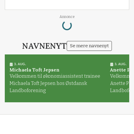
Loading...
Annonce
NAVNENYT
Se mere navnenyt
3. AUG.
3. AUG.
Michaela Toft Jepsen
Anette Pl
Velkommen til økonomiassistent trainee
Velkommen 
Michaela Toft Jepsen hos Østdansk
Anette Pl
Landboforening
Landbofor