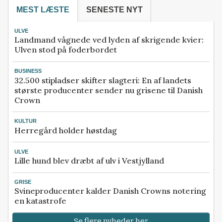
MEST LÆSTE
SENESTE NYT
ULVE
Landmand vågnede ved lyden af skrigende kvier:
Ulven stod på foderbordet
BUSINESS
32.500 stipladser skifter slagteri: En af landets
største producenter sender nu grisene til Danish
Crown
KULTUR
Herregård holder høstdag
ULVE
Lille hund blev dræbt af ulv i Vestjylland
GRISE
Svineproducenter kalder Danish Crowns notering
en katastrofe
Se flere nyheder her