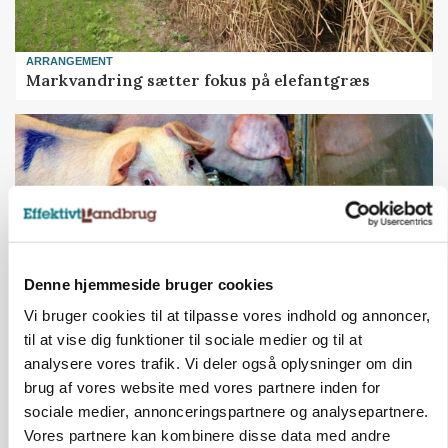
ARRANGEMENT
Markvandring sætter fokus på elefantgræs
Denne hjemmeside bruger cookies
Vi bruger cookies til at tilpasse vores indhold og annoncer,
til at vise dig funktioner til sociale medier og til at
GRISE
analysere vores trafik. Vi deler også oplysninger om din
Danish Crown slår igen i noteringsstrid: Tysk
brug af vores website med vores partnere inden for
gab er 3 kroner – ikke 4,30
sociale medier, annonceringspartnere og analysepartnere.
Vores partnere kan kombinere disse data med andre
Annonce