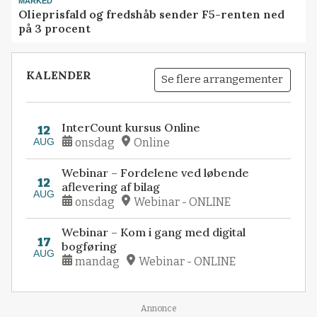
MARKED
Olieprisfald og fredshåb sender F5-renten ned
på 3 procent
KALENDER
Se flere arrangementer
InterCount kursus Online
12
AUG
onsdag
Online
Webinar – Fordelene ved løbende
12
aflevering af bilag
AUG
onsdag
Webinar - ONLINE
Webinar – Kom i gang med digital
17
bogføring
AUG
mandag
Webinar - ONLINE
Annonce