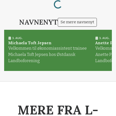
Loading...
NAVNENYT
Se mere navnenyt
3. AUG.
3. AUG.
Michaela Toft Jepsen
Anette Pl
Velkommen til økonomiassistent trainee
Velkommen 
Michaela Toft Jepsen hos Østdansk
Anette Pl
Landboforening
Landbofor
MERE FRA L-