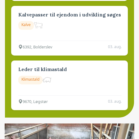
Kalvepasser til ejendom i udvikling søges
Kalve
6392, Bolderslev
03. aug.
Leder til klimastald
Klimastald
9670, Løgstør
03. aug.