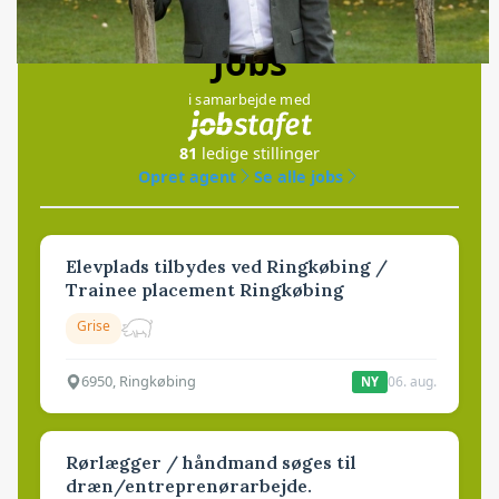
Jobs
i samarbejde med
81
ledige stillinger
Opret agent
Se alle jobs
Elevplads tilbydes ved Ringkøbing /
Trainee placement Ringkøbing
Grise
6950, Ringkøbing
06. aug.
NY
Rørlægger / håndmand søges til
dræn/entreprenørarbejde.