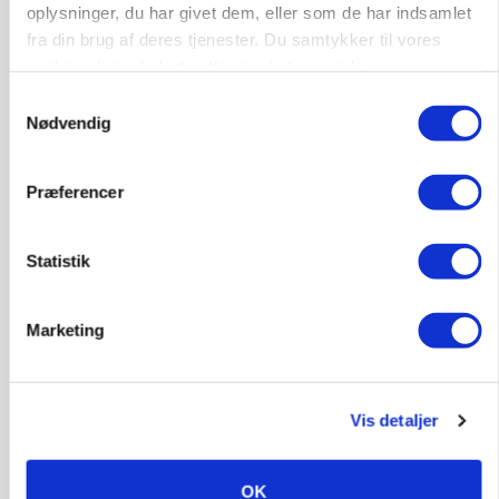
Loading...
oplysninger, du har givet dem, eller som de har indsamlet
fra din brug af deres tjenester. Du samtykker til vores
cookies, hvis du fortsætter med at anvende vores
hjemmeside.
Samtykkevalg
Nødvendig
Præferencer
Statistik
Marketing
MARKED
Grisenoteringen står stille
Vis detaljer
Annonce
OK