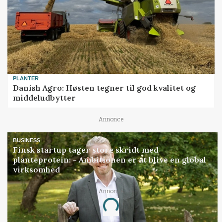
PLANTER
Danish Agro: Høsten tegner til god kvalitet og
middeludbytter
Annonce
BUSINESS
Finsk startup tager store skridt med
planteprotein: - Ambitionen er at blive en global
virksomhed
Annonce
Loading...