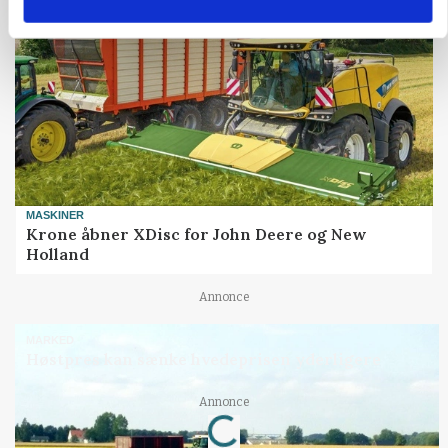
MASKINER
Krone åbner XDisc for John Deere og New
Holland
Annonce
MARKED
Høstpres kan sænke hvedeprisen yderligere
Loading...
Annonce