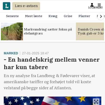
Læs e-avisen
LOGIN
MENU
Seneste
Mest læste
Kvæg
Grise
Planter
Mask
Markvandring sætter fokus på
Danish Crown slår
elefantgræs
Tysk gab er 3 kr
MARKED
27-01-2025 18:47
- En handelskrig mellem venner
har kun tabere
En ny analyse fra Landbrug & Fødevarer viser, at
amerikanske tariffer og forhøjet told vil koste
velstand på begge sider af Atlanten.