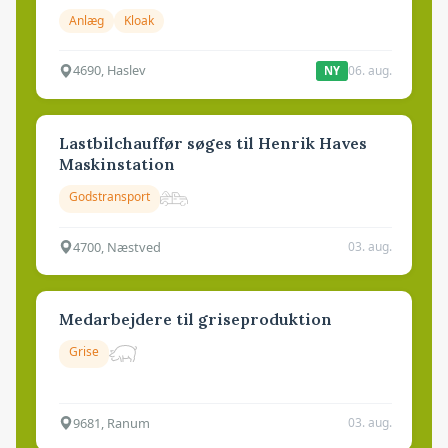
Anlæg
Kloak
4690, Haslev
06. aug.
NY
Lastbilchauffør søges til Henrik Haves
Maskinstation
Godstransport
4700, Næstved
03. aug.
Medarbejdere til griseproduktion
Grise
9681, Ranum
03. aug.