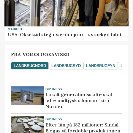
MARKED
USA: Oksekød steg i værdi i juni – svinekød faldt
FRA VORES UGEAVISER
LANDBRUGNORD
LANDBRUGSYD
LANDBRUGFYN
LAND
BUSINESS
Lokalt generationsskifte skal
løfte midtjysk siloimportør i
Norden
BUSINESS
Efter lån på 182 millioner: Sindal
Biogas vil fordoble produktionen