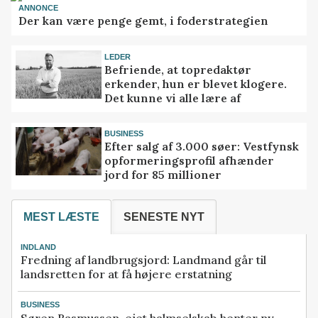
ANNONCE
Der kan være penge gemt, i foderstrategien
LEDER
Befriende, at topredaktør
erkender, hun er blevet klogere.
Det kunne vi alle lære af
BUSINESS
Efter salg af 3.000 søer: Vestfynsk
opformeringsprofil afhænder
jord for 85 millioner
MEST LÆSTE
SENESTE NYT
INDLAND
Fredning af landbrugsjord: Landmand går til
landsretten for at få højere erstatning
BUSINESS
Søren Rasmussen-ejet halmselskab henter ny