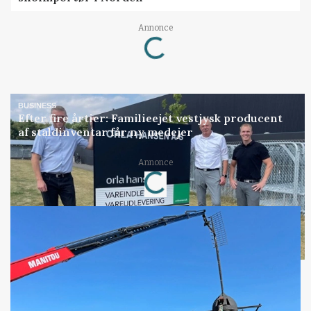
Loading...
Annonce
BUSINESS
Efter fire årtier: Familieejet vestjysk producent
af staldinventar får ny medejer
Loading...
Annonce