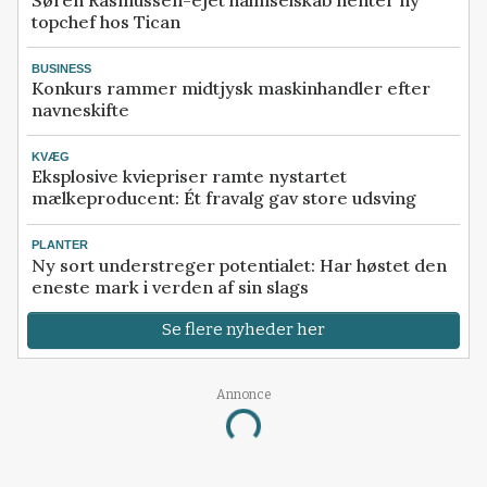
topchef hos Tican
BUSINESS
Konkurs rammer midtjysk maskinhandler efter
navneskifte
KVÆG
Eksplosive kviepriser ramte nystartet
mælkeproducent: Ét fravalg gav store udsving
PLANTER
Ny sort understreger potentialet: Har høstet den
eneste mark i verden af sin slags
Se flere nyheder her
Annonce
Loading...