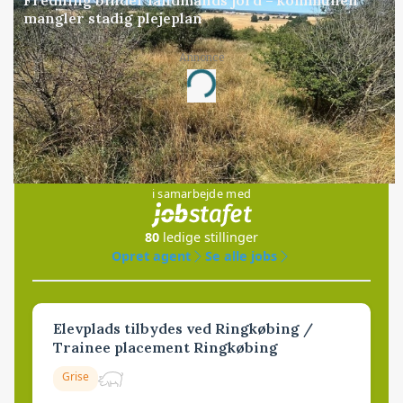
Fredning binder landmands jord – kommunen
mangler stadig plejeplan
Annonce
Loading...
Jobs
i samarbejde med
80
ledige stillinger
Opret agent
Se alle jobs
Elevplads tilbydes ved Ringkøbing /
Trainee placement Ringkøbing
Grise