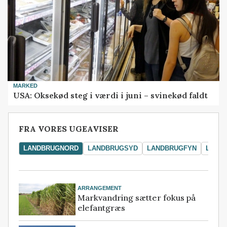
MARKED
USA: Oksekød steg i værdi i juni – svinekød faldt
FRA VORES UGEAVISER
LANDBRUGNORD
LANDBRUGSYD
LANDBRUGFYN
LAND
ARRANGEMENT
Markvandring sætter fokus på
elefantgræs