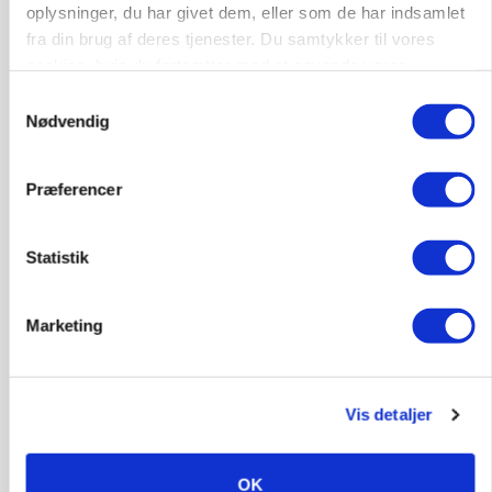
oplysninger, du har givet dem, eller som de har indsamlet
ARRANGEMENT
fra din brug af deres tjenester. Du samtykker til vores
Markvandring sætter fokus på elefantgræs
cookies, hvis du fortsætter med at anvende vores
Annonce
hjemmeside.
Samtykkevalg
Loading...
Nødvendig
Præferencer
Statistik
Marketing
Vis detaljer
GRISE
Danish Crown slår igen i noteringsstrid: Tysk
gab er 3 kroner – ikke 4,30
OK