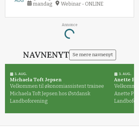
AUG
mandag
Webinar - ONLINE
Annonce
Loading...
NAVNENYT
Se mere navnenyt
3. AUG.
3. AUG.
Michaela Toft Jepsen
Anette Pl
Velkommen til økonomiassistent trainee
Velkommen 
Michaela Toft Jepsen hos Østdansk
Anette Pl
Landboforening
Landbofor