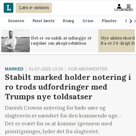
Læs e-avisen
LOGIN
MENU
Seneste
Mest læste
Kvæg
Grise
Planter
Mask
Det er en uskik at udlægge et
Nye aktierekorde
røgslør om økoproduktion
fra et 24-årigt f
MARKED
31-07-2025 13:20
FOR ABONNENTER
Stabilt marked holder notering i
ro trods udfordringer med
Trumps nye toldsatser
Danish Crowns notering for bade søer og
slagtesvin er uændret for den kommende uge. -
Det er svært for os at komme igennem med
prisstigninger, lyder det fra slagteriet.