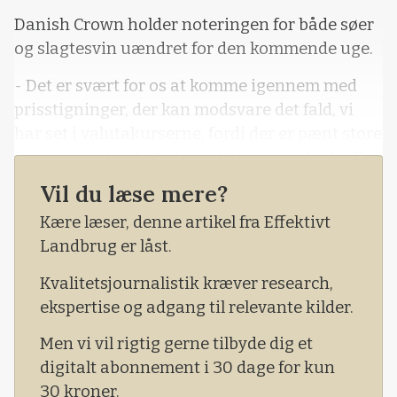
Danish Crown holder noteringen for både søer
og slagtesvin uændret for den kommende uge.
- Det er svært for os at komme igennem med
prisstigninger, der kan modsvare det fald, vi
har set i valutakurserne, fordi der er pænt store
lagre i flere lande, lyder det blandt andet fra Per
Fischer Larsen, der er salgsdirektør i Danish
Vil du læse mere?
Crown i slagteriets seneste markedsberetning.
Kære læser, denne artikel fra Effektivt
Landbrug er låst.
Kvalitetsjournalistik kræver research,
ekspertise og adgang til relevante kilder.
Men vi vil rigtig gerne tilbyde dig et
digitalt abonnement i 30 dage for kun
30 kroner.