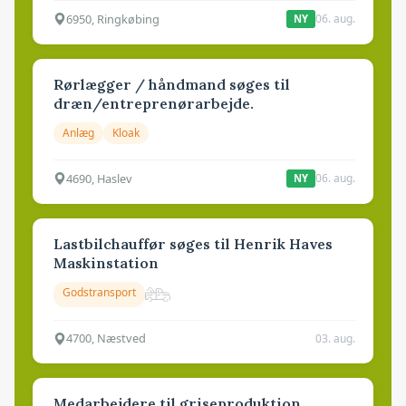
6950, Ringkøbing
06. aug.
NY
Rørlægger / håndmand søges til
dræn/entreprenørarbejde.
Anlæg
Kloak
4690, Haslev
06. aug.
NY
Lastbilchauffør søges til Henrik Haves
Maskinstation
Godstransport
4700, Næstved
03. aug.
Medarbejdere til griseproduktion