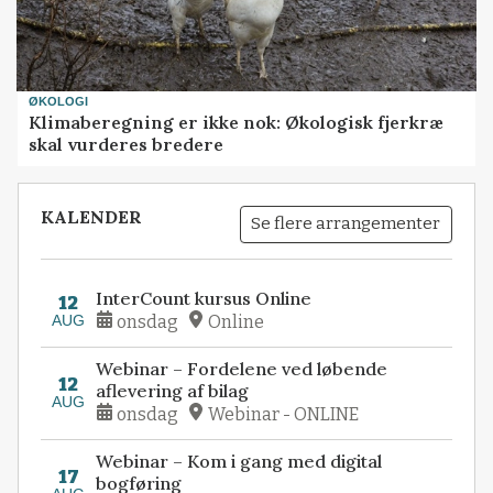
ØKOLOGI
Klimaberegning er ikke nok: Økologisk fjerkræ
skal vurderes bredere
KALENDER
Se flere arrangementer
InterCount kursus Online
12
AUG
onsdag
Online
Webinar – Fordelene ved løbende
12
aflevering af bilag
AUG
onsdag
Webinar - ONLINE
Webinar – Kom i gang med digital
17
bogføring