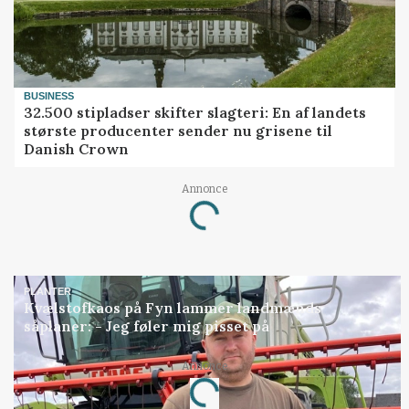
BUSINESS
32.500 stipladser skifter slagteri: En af landets
største producenter sender nu grisene til
Danish Crown
Annonce
Loading...
PLANTER
Kvælstofkaos på Fyn lammer landmænds
såplaner: - Jeg føler mig pisset på
Annonce
Loading...