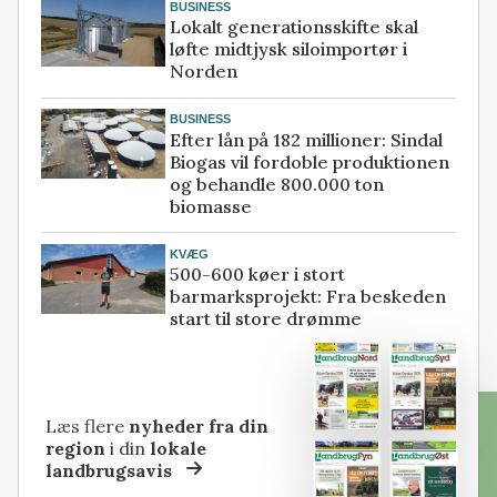
BUSINESS
Lokalt generationsskifte skal
løfte midtjysk siloimportør i
Norden
BUSINESS
Efter lån på 182 millioner: Sindal
Biogas vil fordoble produktionen
og behandle 800.000 ton
biomasse
KVÆG
500-600 køer i stort
barmarksprojekt: Fra beskeden
start til store drømme
Læs flere
nyheder fra din
region
i din
lokale
landbrugsavis