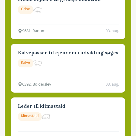
Grise
9681, Ranum
03. aug.
Kalvepasser til ejendom i udvikling søges
Kalve
6392, Bolderslev
03. aug.
Leder til klimastald
Klimastald