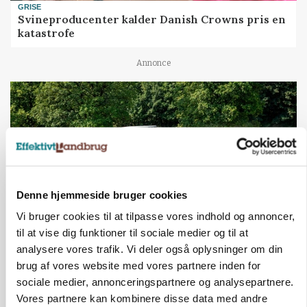
GRISE
Svineproducenter kalder Danish Crowns pris en
katastrofe
Annonce
Denne hjemmeside bruger cookies
Vi bruger cookies til at tilpasse vores indhold og annoncer,
til at vise dig funktioner til sociale medier og til at
analysere vores trafik. Vi deler også oplysninger om din
MASKINER
Forserie til selvkørende skårlægger afprøves i år
brug af vores website med vores partnere inden for
sociale medier, annonceringspartnere og analysepartnere.
Annonce
Vores partnere kan kombinere disse data med andre