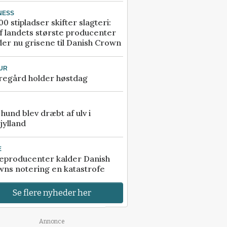
NESS
00 stipladser skifter slagteri:
f landets største producenter
er nu grisene til Danish Crown
UR
regård holder høstdag
e hund blev dræbt af ulv i
jylland
E
eproducenter kalder Danish
ns notering en katastrofe
Se flere nyheder her
Annonce