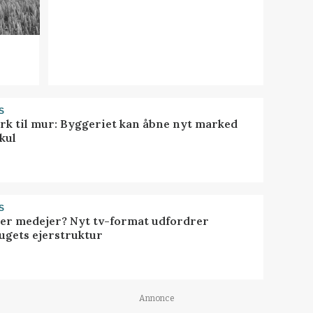
S
rk til mur: Byggeriet kan åbne nyt marked
kul
S
ller medejer? Nyt tv-format udfordrer
ugets ejerstruktur
Annonce