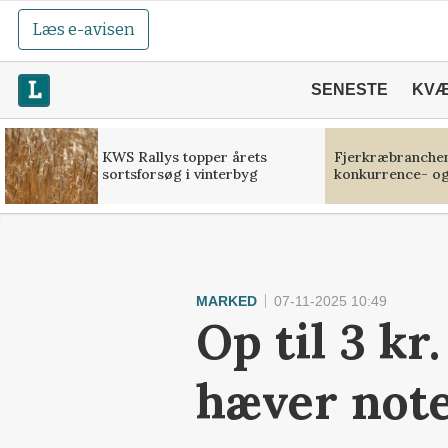
Læs e-avisen
SENESTE
KV
KWS Rallys topper årets
Fjerkræbranchen:
sortsforsøg i vinterbyg
konkurrence- og
MARKED
07-11-2025 10:49
Op til 3 kr
hæver not