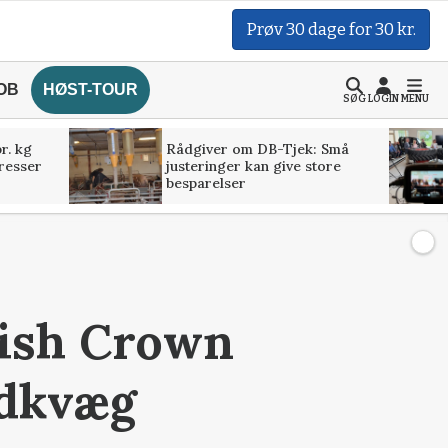
Prøv 30 dage for 30 kr.
OB
HØST-TOUR
SØG
LOGIN
MENU
r. kg
Rådgiver om DB-Tjek: Små
presser
justeringer kan give store
besparelser
anish Crown
ødkvæg