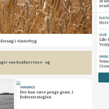
af la
sende
KULT
Herr
ULVE
Lille
sforsøg i vinterbyg
Vestj
GRISE
Svin
anger ens konkurrence- og
Crow
ANNONCE
Der kan være penge gemt, i
foderstrategien