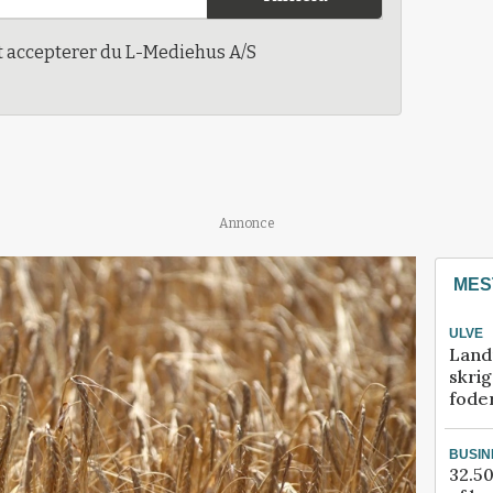
t accepterer du L-Mediehus A/S
Annonce
MES
ULVE
Land
skrig
fode
BUSIN
32.50