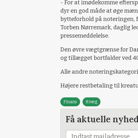
- For at imødekomme efterspø
dyr en god måde at øge mæng
bytteforhold på noteringen, 
Torben Nørremark, daglig led
pressemeddelelse.
Den øvre vægtgrænse for Dan
og tillægget bortfalder ved 40
Alle andre noteringskategor
Højere restbetaling til kreat
Finans
Kvæg
Få aktuelle nyhe