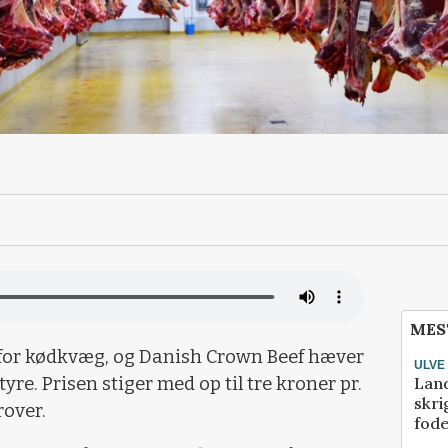
MES
 for kødkvæg, og Danish Crown Beef hæver
ULVE
Lan
re. Prisen stiger med op til tre kroner pr.
skri
rover.
fod