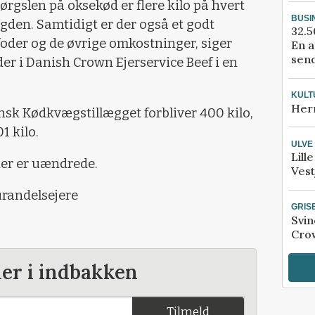
rgslen på oksekød er flere kilo på hvert
BUSI
den. Samtidigt er der også et godt
32.5
foder og de øvrige omkostninger, siger
En a
send
er i Danish Crown Ejerservice Beef i en
KULT
Her
sk Kødkvægstillægget forbliver 400 kilo,
1 kilo.
ULVE
Lill
ier er uændrede.
Vest
urandelsejere
GRIS
Svin
Crow
der i indbakken
Tilmeld