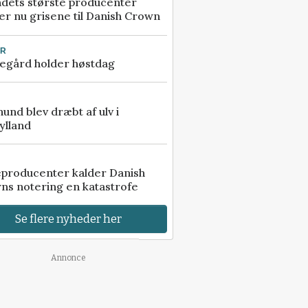
ndets største producenter
r nu grisene til Danish Crown
UR
egård holder høstdag
 hund blev dræbt af ulv i
ylland
eproducenter kalder Danish
ns notering en katastrofe
Se flere nyheder her
Annonce