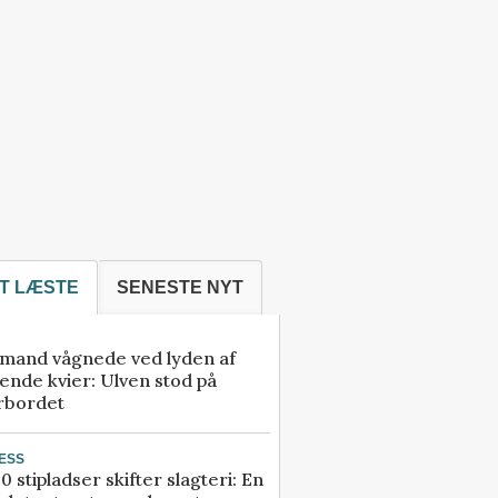
T LÆSTE
SENESTE NYT
mand vågnede ved lyden af
ende kvier: Ulven stod på
rbordet
ESS
0 stipladser skifter slagteri: En