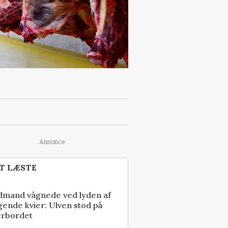
Annonce
T LÆSTE
dmand vågnede ved lyden af
gende kvier: Ulven stod på
erbordet