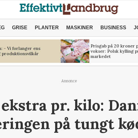
ÆG
GRISE
PLANTER
MASKINER
BUSINESS
J
Prisgab på 20 kroner p
 - Vi forlanger ens
vokser: Polsk kylling 
 produktionsvilkår
markedet
Annonce
. ekstra pr. kilo: D
eringen på tungt k