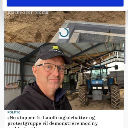
BUSINESS
Fra mark til mur: Byggeriet kan åbne nyt
marked for biokul
Annonce
Loading...
POLITIK
»Nu stopper I«: Landbrugsdebattør og
protestgruppe vil demonstrere mod ny