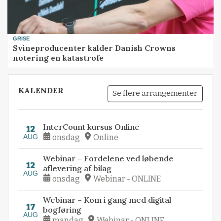
GRISE
Svineproducenter kalder Danish Crowns
notering en katastrofe
KALENDER
Se flere arrangementer
InterCount kursus Online
12
AUG
onsdag
Online
Webinar – Fordelene ved løbende
12
aflevering af bilag
AUG
onsdag
Webinar - ONLINE
Webinar – Kom i gang med digital
17
bogføring
AUG
mandag
Webinar - ONLINE