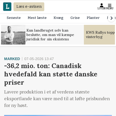
Læs e-avisen
LOGIN
MENU
Seneste
Mest læste
Kvæg
Grise
Planter
Mask
Kun landbruget selv kan
KWS Rallys toppe
beslutte, om man vil kæmpe
vinterbyg
juridisk for sin eksistens
MARKED
07-05-2026 13:47
-36,2 mio. ton: Canadisk
hvedefald kan støtte danske
priser
Lavere produktion i et af verdens største
eksportlande kan være med til at løfte prisbunden
for ny høst.