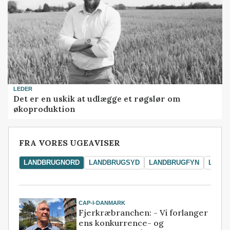
LEDER
Det er en uskik at udlægge et røgslør om
økoproduktion
FRA VORES UGEAVISER
LANDBRUGNORD
LANDBRUGSYD
LANDBRUGFYN
LAND
CAP-I-DANMARK
Fjerkræbranchen: - Vi forlanger
ens konkurrence- og