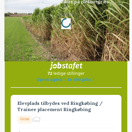
Markvandring sætter fokus på elefantgræs
Loading...
Annonce
Jobs
i samarbejde med
72
ledige stillinger
Opret agent
Se alle jobs
Elevplads tilbydes ved Ringkøbing /
Trainee placement Ringkøbing
Grise