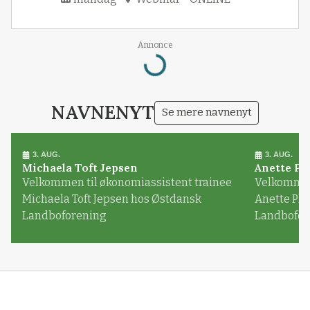
Annonce
Loading...
NAVNENYT
Se mere navnenyt
3. AUG.
3. AUG.
Michaela Toft Jepsen
Anette Pl
Velkommen til økonomiassistent trainee
Velkommen 
Michaela Toft Jepsen hos Østdansk
Anette Pl
Landboforening
Landbofor