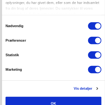
Ejer eller medejer? Nyt tv-format udfordrer
oplysninger, du har givet dem, eller som de har indsamlet
landbrugets ejerstruktur
fra din brug af deres tjenester. Du samtykker til vores
cookies, hvis du fortsætter med at anvende vores
Annonce
hjemmeside.
Samtykkevalg
Nødvendig
Præferencer
Statistik
Marketing
MARKED
Russisk mælkepris dykker 23 procent
Vis detaljer
Annonce
OK