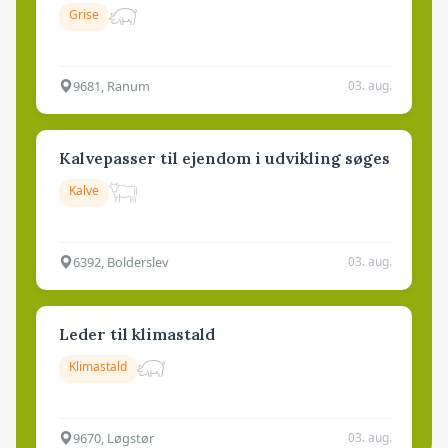
Grise
9681, Ranum
03. aug.
Kalvepasser til ejendom i udvikling søges
Kalve
6392, Bolderslev
03. aug.
Leder til klimastald
Klimastald
9670, Løgstør
03. aug.