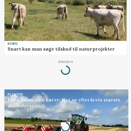
KVÆG
Snart kan man søge tilskud til naturprojekter
Annonce
Loading...
PLANTER
Før såmaskinen kører: Her er efterårets største
skadedyrsrisici
Annonce
Loading...