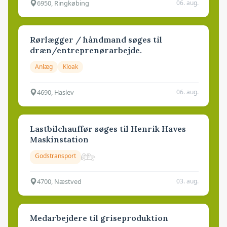
6950, Ringkøbing
06. aug.
Rørlægger / håndmand søges til
dræn/entreprenørarbejde.
Anlæg
Kloak
4690, Haslev
06. aug.
Lastbilchauffør søges til Henrik Haves
Maskinstation
Godstransport
4700, Næstved
03. aug.
Medarbejdere til griseproduktion