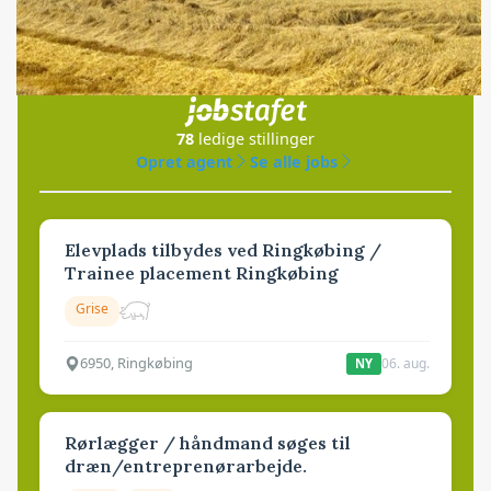
Jobs
i samarbejde med
78
ledige stillinger
Opret agent
Se alle jobs
Elevplads tilbydes ved Ringkøbing /
Trainee placement Ringkøbing
Grise
6950, Ringkøbing
06. aug.
NY
Rørlægger / håndmand søges til
dræn/entreprenørarbejde.