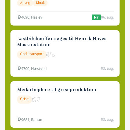
Anlæg
Kloak
4690, Haslev
06. aug.
NY
Lastbilchauffør søges til Henrik Haves
Maskinstation
Godstransport
4700, Næstved
03. aug.
Medarbejdere til griseproduktion
Grise
9681, Ranum
03. aug.