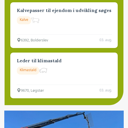
Kalvepasser til ejendom i udvikling søges
Kalve
6392, Bolderslev
03. aug.
Leder til klimastald
Klimastald
9670, Løgstør
03. aug.