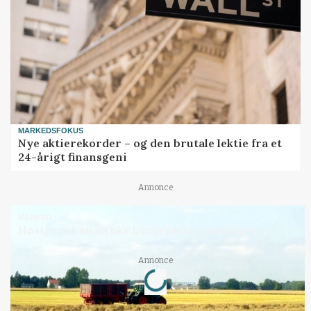
MARKEDSFOKUS
Nye aktierekorder – og den brutale lektie fra et
24-årigt finansgeni
Annonce
MARKED
Høstpres kan sænke hvedeprisen yderligere
Loading...
Annonce