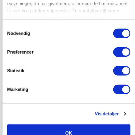
oplysninger, du har givet dem, eller som de har indsamlet
fra din brug af deres tjenester. Du samtykker til vores
PLANTER
cookies, hvis du fortsætter med at anvende vores
Før såmaskinen kører: Her er efterårets største
hjemmeside.
skadedyrsrisici
Samtykkevalg
Nødvendig
Præferencer
Statistik
Marketing
MARKED
Vis detaljer
Grisebestanden stiger trods svagere
avlsbestand
OK