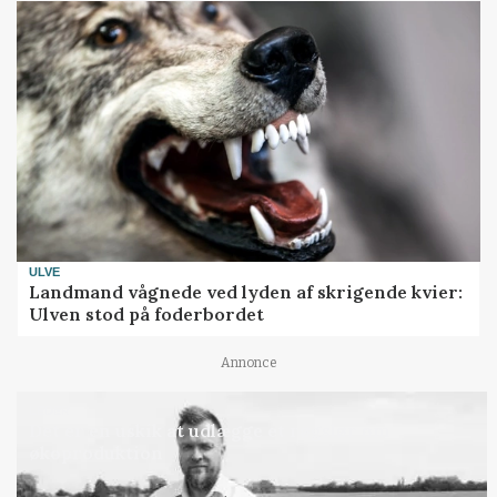
ULVE
Landmand vågnede ved lyden af skrigende kvier:
Ulven stod på foderbordet
Annonce
LEDER
Det er en uskik at udlægge et røgslør om
økoproduktion