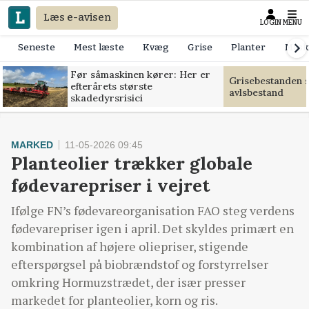
Læs e-avisen
LOGIN
MENU
Seneste
Mest læste
Kvæg
Grise
Planter
Mask
Før såmaskinen kører: Her er
Grisebestanden s
efterårets største
avlsbestand
skadedyrsrisici
MARKED
11-05-2026 09:45
Planteolier trækker globale
fødevarepriser i vejret
Ifølge FN’s fødevareorganisation FAO steg verdens
fødevarepriser igen i april. Det skyldes primært en
kombination af højere oliepriser, stigende
efterspørgsel på biobrændstof og forstyrrelser
omkring Hormuzstrædet, der især presser
markedet for planteolier, korn og ris.