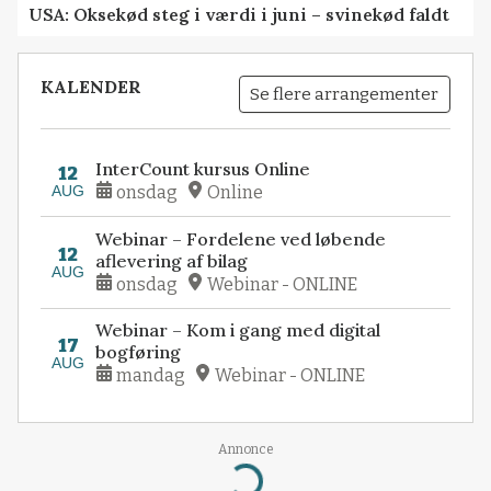
USA: Oksekød steg i værdi i juni – svinekød faldt
KALENDER
Se flere arrangementer
InterCount kursus Online
12
AUG
onsdag
Online
Webinar – Fordelene ved løbende
12
aflevering af bilag
AUG
onsdag
Webinar - ONLINE
Webinar – Kom i gang med digital
17
bogføring
AUG
mandag
Webinar - ONLINE
Annonce