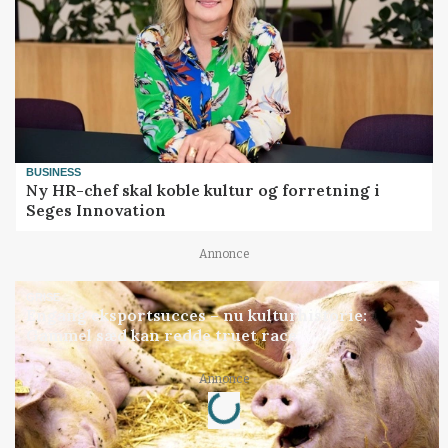
BUSINESS
Ny HR-chef skal koble kultur og forretning i
Seges Innovation
Annonce
GRISE
Engang eksportsucces – nu kulturhistorie:
Gammel sæd kan redde truet race
Loading...
Annonce