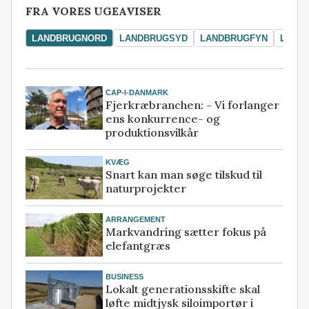
FRA VORES UGEAVISER
LANDBRUGNORD
LANDBRUGSYD
LANDBRUGFYN
LAND
CAP-I-DANMARK
Fjerkræbranchen: - Vi forlanger
ens konkurrence- og
produktionsvilkår
KVÆG
Snart kan man søge tilskud til
naturprojekter
ARRANGEMENT
Markvandring sætter fokus på
elefantgræs
BUSINESS
Lokalt generationsskifte skal
løfte midtjysk siloimportør i