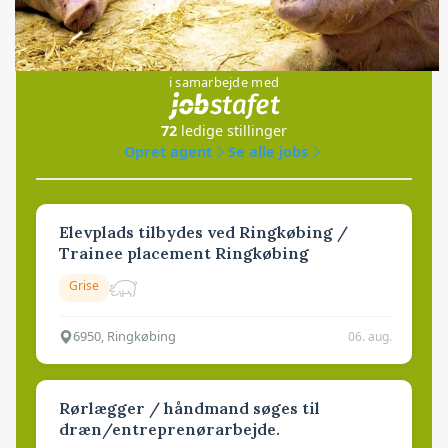
Jobs
i samarbejde med
72
ledige stillinger
Opret agent
Se alle jobs
Elevplads tilbydes ved Ringkøbing /
Trainee placement Ringkøbing
Grise
6950, Ringkøbing
06. aug.
Rørlægger / håndmand søges til
dræn/entreprenørarbejde.