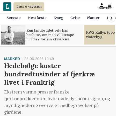
Læs e-avisen
LOGIN
MENU
Seneste
Mest læste
Kvæg
Grise
Planter
Mask
Kun landbruget selv kan
KWS Rallys toppe
beslutte, om man vil kæmpe
vinterbyg
juridisk for sin eksistens
MARKED
26-06-2026 10:49
Hedebølge koster
hundredtusinder af fjerkræ
livet i Frankrig
Ekstrem varme presser franske
fjerkræproducenter, hvor døde dyr hober sig op, og
myndighederne overvejer nødbegravelser på
gårdene.