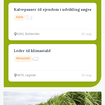
Kalvepasser til ejendom i udvikling søges
Kalve
6392, Bolderslev
03. aug.
Leder til klimastald
Klimastald
9670, Løgstør
03. aug.