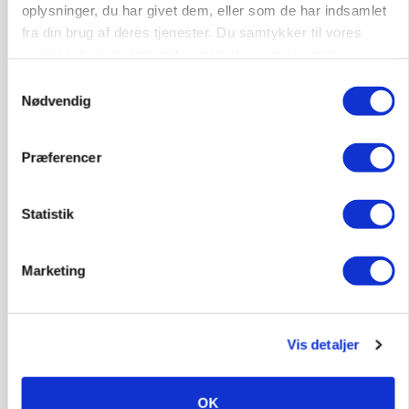
oplysninger, du har givet dem, eller som de har indsamlet
fra din brug af deres tjenester. Du samtykker til vores
cookies, hvis du fortsætter med at anvende vores
hjemmeside.
Samtykkevalg
Nødvendig
Præferencer
BUSINESS
Ejer eller medejer? Nyt tv-format udfordrer
Statistik
landbrugets ejerstruktur
Annonce
Marketing
MARKED
Russisk mælkepris dykker 23 procent
Vis detaljer
Annonce
Loading...
OK