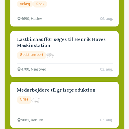
Anlæg
Kloak
4690, Haslev
06. aug.
Lastbilchauffør søges til Henrik Haves
Maskinstation
Godstransport
4700, Næstved
03. aug.
Medarbejdere til griseproduktion
Grise
9681, Ranum
03. aug.