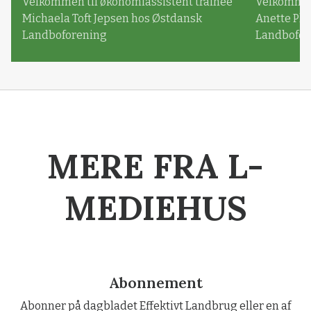
Velkommen til økonomiassistent trainee
Velkommen 
Michaela Toft Jepsen hos Østdansk
Anette Pl
Landboforening
Landbofor
MERE FRA L-
MEDIEHUS
Abonnement
Abonner på dagbladet Effektivt Landbrug eller en af