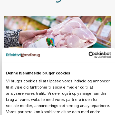
Denne hjemmeside bruger cookies
MARKEDSFOKUS
Vi bruger cookies til at tilpasse vores indhold og annoncer,
Prisgab på 20 kroner pr. kg vokser: Polsk kylling
til at vise dig funktioner til sociale medier og til at
presser markedet
analysere vores trafik. Vi deler også oplysninger om din
brug af vores website med vores partnere inden for
Annonce
sociale medier, annonceringspartnere og analysepartnere.
Vores partnere kan kombinere disse data med andre