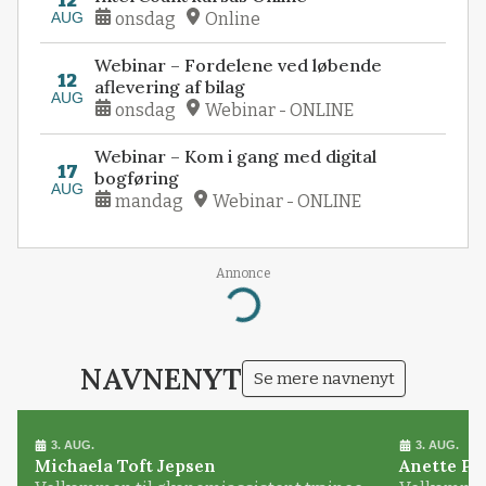
12
AUG
onsdag
Online
Webinar – Fordelene ved løbende
12
aflevering af bilag
AUG
onsdag
Webinar - ONLINE
Webinar – Kom i gang med digital
17
bogføring
AUG
mandag
Webinar - ONLINE
Annonce
Loading...
NAVNENYT
Se mere navnenyt
3. AUG.
3. AUG.
Michaela Toft Jepsen
Anette Pl