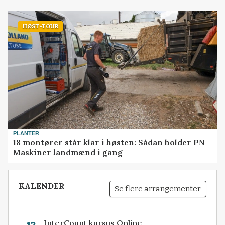
HØST-TOUR
PLANTER
18 montører står klar i høsten: Sådan holder PN
Maskiner landmænd i gang
KALENDER
Se flere arrangementer
InterCount kursus Online