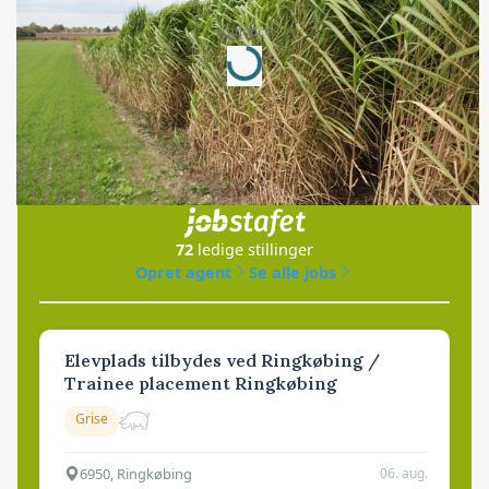
Annonce
Loading...
Jobs
i samarbejde med
72
ledige stillinger
Opret agent
Se alle jobs
Elevplads tilbydes ved Ringkøbing /
Trainee placement Ringkøbing
Grise
6950, Ringkøbing
06. aug.