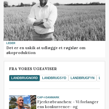
LEDER
Det er en uskik at udlægge et røgslør om
økoproduktion
FRA VORES UGEAVISER
LANDBRUGNORD
LANDBRUGSYD
LANDBRUGFYN
LAND
CAP-I-DANMARK
Fjerkræbranchen: - Vi forlanger
ens konkurrence- og