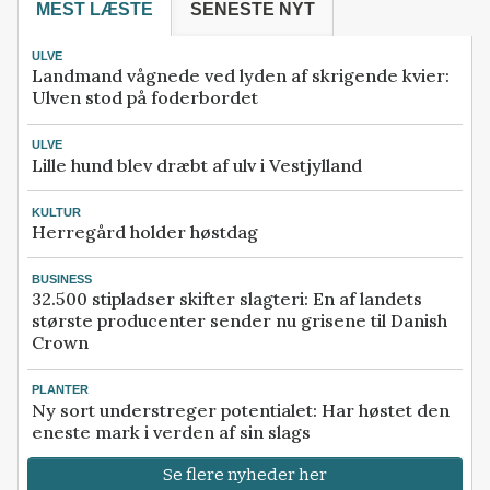
MEST LÆSTE
SENESTE NYT
ULVE
Landmand vågnede ved lyden af skrigende kvier:
Ulven stod på foderbordet
ULVE
Lille hund blev dræbt af ulv i Vestjylland
KULTUR
Herregård holder høstdag
BUSINESS
32.500 stipladser skifter slagteri: En af landets
største producenter sender nu grisene til Danish
Crown
PLANTER
Ny sort understreger potentialet: Har høstet den
eneste mark i verden af sin slags
Se flere nyheder her