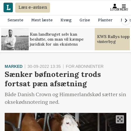
Læs e-avisen
LOGIN
MENU
Seneste
Mest læste
Kvæg
Grise
Planter
Mask
Kun landbruget selv kan
KWS Rallys toppe
beslutte, om man vil kæmpe
vinterbyg
juridisk for sin eksistens
MARKED
30-09-2022 13:35
FOR ABONNENTER
Sænker bøfnotering trods
fortsat pæn afsætning
Både Danish Crown og Himmerlandskød sætter sin
oksekødsnotering ned.