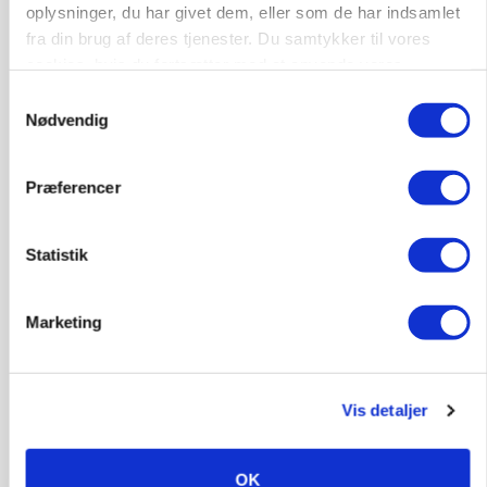
Fra mark til mur: Byggeriet kan åbne nyt
oplysninger, du har givet dem, eller som de har indsamlet
marked for biokul
fra din brug af deres tjenester. Du samtykker til vores
cookies, hvis du fortsætter med at anvende vores
Annonce
hjemmeside.
Loading...
Samtykkevalg
Nødvendig
Præferencer
Statistik
Marketing
POLITIK
Vis detaljer
»Nu stopper I«: Landbrugsdebattør og
protestgruppe vil demonstrere mod ny
gødskningslov
OK