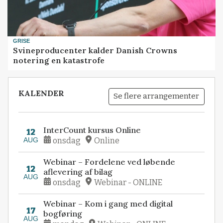
GRISE
Svineproducenter kalder Danish Crowns
notering en katastrofe
KALENDER
Se flere arrangementer
InterCount kursus Online
12
AUG
onsdag
Online
Webinar – Fordelene ved løbende
12
aflevering af bilag
AUG
onsdag
Webinar - ONLINE
Webinar – Kom i gang med digital
17
bogføring
AUG