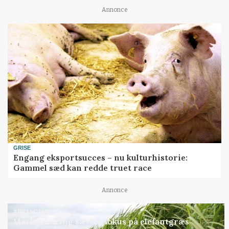
Annonce
GRISE
Engang eksportsucces – nu kulturhistorie:
Gammel sæd kan redde truet race
Annonce
ARRANGEMENT
Markvandring sætter fokus på elefantgræs