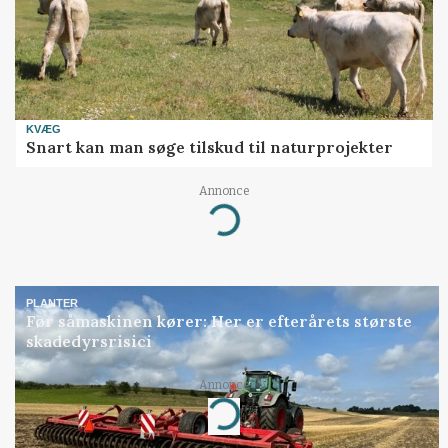
KVÆG
Snart kan man søge tilskud til naturprojekter
Annonce
Loading...
PLANTER
Før såmaskinen kører: Her er efterårets største
skadedyrsrisici
Annonce
Loading...