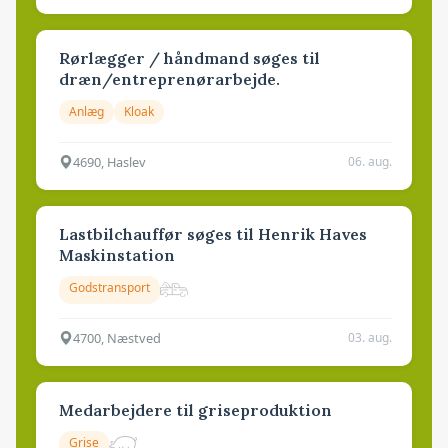
Rørlægger / håndmand søges til
dræn/entreprenørarbejde.
Anlæg
Kloak
4690, Haslev
06. aug.
Lastbilchauffør søges til Henrik Haves
Maskinstation
Godstransport
4700, Næstved
03. aug.
Medarbejdere til griseproduktion
Grise