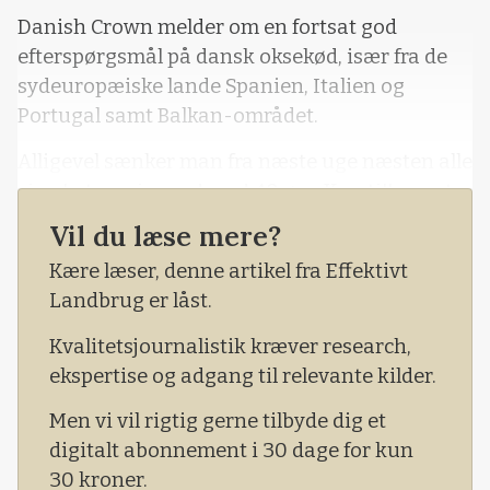
Danish Crown melder om en fortsat god
efterspørgsmål på dansk oksekød, især fra de
sydeuropæiske lande Spanien, Italien og
Portugal samt Balkan-området.
Alligevel sænker man fra næste uge næsten alle
sine kategorier ned med 40 øre. Kun tillægget
for Friland Naturpleje stiger, med 50 øre.
Vil du læse mere?
Det danske marked er under pres, men man
Kære læser, denne artikel fra Effektivt
lykkedes alligevel med at finde gode
Landbrug er låst.
afsætningsmuligheder til kødet, lyder det.
Kvalitetsjournalistik kræver research,
ekspertise og adgang til relevante kilder.
Men vi vil rigtig gerne tilbyde dig et
digitalt abonnement i 30 dage for kun
30 kroner.