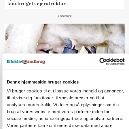
landbrugets ejerstruktur
Annonce
Denne hjemmeside bruger cookies
Vi bruger cookies til at tilpasse vores indhold og annoncer,
MARKED
til at vise dig funktioner til sociale medier og til at
Russisk mælkepris dykker 23 procent
analysere vores trafik. Vi deler også oplysninger om din
brug af vores website med vores partnere inden for
Annonce
sociale medier, annonceringspartnere og analysepartnere.
BUSINESS
Vores partnere kan kombinere disse data med andre