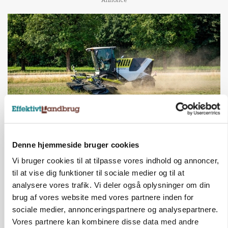
Annonce
MASKINER
Denne hjemmeside bruger cookies
Forserie til selvkørende skårlægger afprøves i år
Vi bruger cookies til at tilpasse vores indhold og annoncer,
Annonce
til at vise dig funktioner til sociale medier og til at
analysere vores trafik. Vi deler også oplysninger om din
ARRANGEMENT
brug af vores website med vores partnere inden for
Markvandring sætter fokus på elefantgræs
sociale medier, annonceringspartnere og analysepartnere.
Vores partnere kan kombinere disse data med andre
Annonce