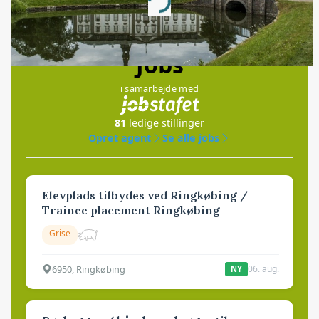
Loading...
Jobs
i samarbejde med
81
ledige stillinger
Opret agent
Se alle jobs
Elevplads tilbydes ved Ringkøbing /
Trainee placement Ringkøbing
Grise
6950, Ringkøbing
06. aug.
NY