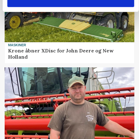
MASKINER
Krone åbner XDisc for John Deere og New
Holland