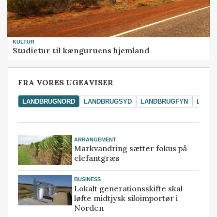
KULTUR
Studietur til kænguruens hjemland
FRA VORES UGEAVISER
LANDBRUGNORD
LANDBRUGSYD
LANDBRUGFYN
LAND
ARRANGEMENT
Markvandring sætter fokus på
elefantgræs
BUSINESS
Lokalt generationsskifte skal
løfte midtjysk siloimportør i
Norden