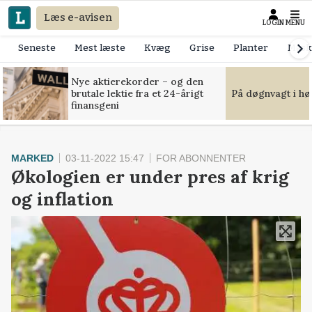
Læs e-avisen
LOGIN
MENU
Seneste
Mest læste
Kvæg
Grise
Planter
Mask
Nye aktierekorder – og den
brutale lektie fra et 24-årigt
På døgnvagt i hø
finansgeni
MARKED
03-11-2022 15:47
FOR ABONNENTER
Økologien er under pres af krig
og inflation