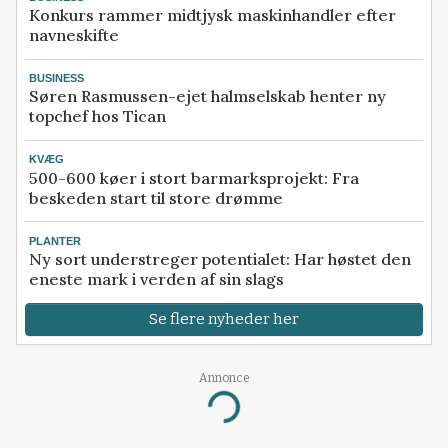
Konkurs rammer midtjysk maskinhandler efter
navneskifte
BUSINESS
Søren Rasmussen-ejet halmselskab henter ny
topchef hos Tican
KVÆG
500-600 køer i stort barmarksprojekt: Fra
beskeden start til store drømme
PLANTER
Ny sort understreger potentialet: Har høstet den
eneste mark i verden af sin slags
Se flere nyheder her
Annonce
Loading...