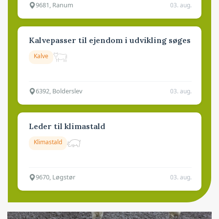
9681, Ranum
03. aug.
Kalvepasser til ejendom i udvikling søges
Kalve
6392, Bolderslev
03. aug.
Leder til klimastald
Klimastald
9670, Løgstør
03. aug.