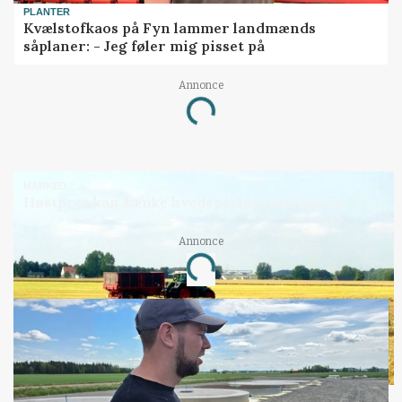
PLANTER
Kvælstofkaos på Fyn lammer landmænds
såplaner: - Jeg føler mig pisset på
Annonce
Loading...
MARKED
Høstpres kan sænke hvedeprisen yderligere
Annonce
Loading...