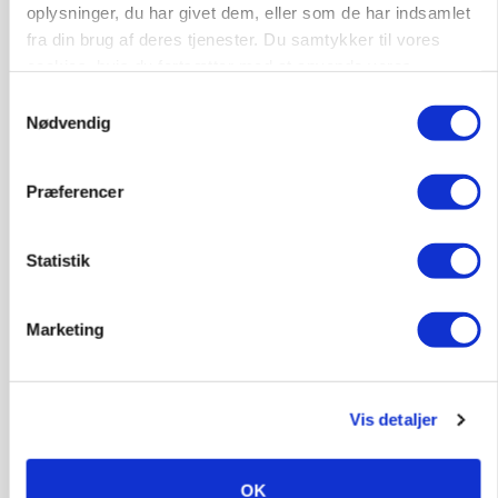
Loading...
oplysninger, du har givet dem, eller som de har indsamlet
fra din brug af deres tjenester. Du samtykker til vores
cookies, hvis du fortsætter med at anvende vores
hjemmeside.
Samtykkevalg
Nødvendig
Præferencer
Statistik
Marketing
MARKED
Grisenoteringen står stille
Vis detaljer
OK