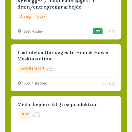
Rørlægger / håndmand søges til
dræn/entreprenørarbejde.
Anlæg
Kloak
4690, Haslev
06. aug.
NY
Lastbilchauffør søges til Henrik Haves
Maskinstation
Godstransport
4700, Næstved
03. aug.
Medarbejdere til griseproduktion
Grise