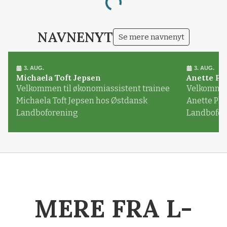
Loading...
NAVNENYT
Se mere navnenyt
3. AUG.
3. AUG.
Michaela Toft Jepsen
Anette Pl
Velkommen til økonomiassistent trainee
Velkommen 
Michaela Toft Jepsen hos Østdansk
Anette Pl
Landboforening
Landbofor
MERE FRA L-