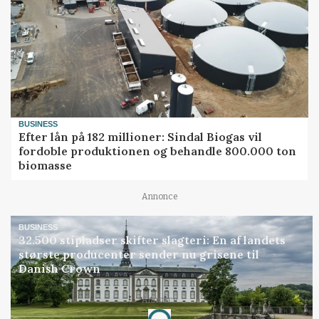
BUSINESS
Efter lån på 182 millioner: Sindal Biogas vil
fordoble produktionen og behandle 800.000 ton
biomasse
Annonce
BUSINESS
32.500 stipladser skifter slagteri: En af landets
største producenter sender nu grisene til
Danish Crown
Annonce