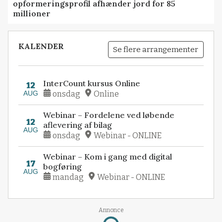
opformeringsprofil afhænder jord for 85
millioner
KALENDER
Se flere arrangementer
InterCount kursus Online
12
AUG
onsdag
Online
Webinar – Fordelene ved løbende
12
aflevering af bilag
AUG
onsdag
Webinar - ONLINE
Webinar – Kom i gang med digital
17
bogføring
AUG
mandag
Webinar - ONLINE
Annonce