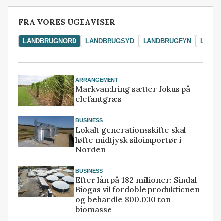
FRA VORES UGEAVISER
LANDBRUGNORD
LANDBRUGSYD
LANDBRUGFYN
LAND
ARRANGEMENT
Markvandring sætter fokus på
elefantgræs
BUSINESS
Lokalt generationsskifte skal
løfte midtjysk siloimportør i
Norden
BUSINESS
Efter lån på 182 millioner: Sindal
Biogas vil fordoble produktionen
og behandle 800.000 ton
biomasse