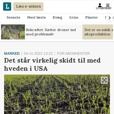
Læs e-avisen
LOGIN
MENU
Seneste
Mest læste
Kvæg
Grise
Planter
Mask
Bekræftet: Sætter droner ind
Det er en uskik 
mod problemulv
økoproduktion
MARKED
04-11-2022 13:22
FOR ABONNENTER
Det står virkelig skidt til med
hveden i USA