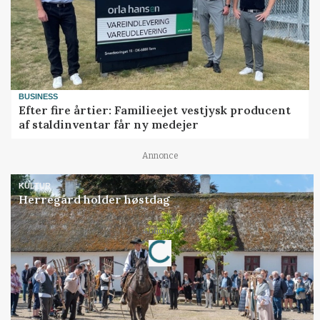
BUSINESS
Efter fire årtier: Familieejet vestjysk producent
af staldinventar får ny medejer
Annonce
KULTUR
Herregård holder høstdag
Loading...
Annonce
Jobs