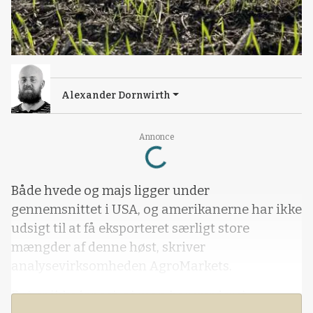
Alexander Dornwirth
Loading...
Annonce
Både hvede og majs ligger under
gennemsnittet i USA, og amerikanerne har ikke
udsigt til at få eksporteret særligt store
mængder af denne høst, skriver
analysevirksomheden AgroMarkets.
Det er ikke før set, at man har vurderet