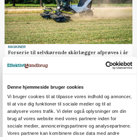
MASKINER
Forserie til selvkørende skårlægger afprøves i år
Annonce
ARRANGEMENT
Markvandring sætter fokus på elefantgræs
Denne hjemmeside bruger cookies
Loading...
Vi bruger cookies til at tilpasse vores indhold og annoncer,
Annonce
til at vise dig funktioner til sociale medier og til at
analysere vores trafik. Vi deler også oplysninger om din
brug af vores website med vores partnere inden for
sociale medier, annonceringspartnere og analysepartnere.
Vores partnere kan kombinere disse data med andre