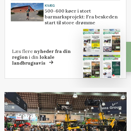
KVÆG
500-600 køer i stort
barmarksprojekt: Fra beskeden
start til store drømme
Læs flere
nyheder fra din
region
i din
lokale
landbrugsavis