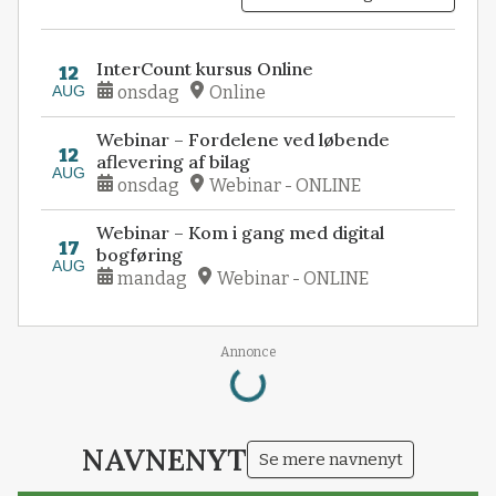
InterCount kursus Online
12
AUG
onsdag
Online
Webinar – Fordelene ved løbende
12
aflevering af bilag
AUG
onsdag
Webinar - ONLINE
Webinar – Kom i gang med digital
17
bogføring
AUG
mandag
Webinar - ONLINE
Loading...
Annonce
NAVNENYT
Se mere navnenyt