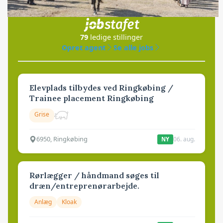
i samarbejde med
79
ledige stillinger
Opret agent
Se alle jobs
Elevplads tilbydes ved Ringkøbing /
Trainee placement Ringkøbing
Grise
6950, Ringkøbing
06. aug.
NY
Rørlægger / håndmand søges til
dræn/entreprenørarbejde.
Anlæg
Kloak