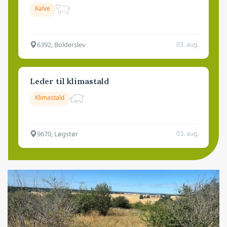
Kalve
6392, Bolderslev
03. aug.
Leder til klimastald
Klimastald
9670, Løgstør
03. aug.