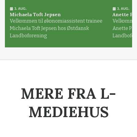
3. AUG.
3. AUG.
Michaela Toft Jepsen
Anette Pl
Velkommen til økonomiassistent trainee
Velkommen 
Michaela Toft Jepsen hos Østdansk
Anette Pl
Landboforening
Landbofor
MERE FRA L-
MEDIEHUS