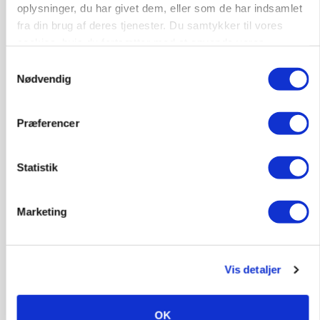
oplysninger, du har givet dem, eller som de har indsamlet
fra din brug af deres tjenester. Du samtykker til vores
cookies, hvis du fortsætter med at anvende vores
hjemmeside.
Samtykkevalg
Nødvendig
Præferencer
GRISE
Danish Crown slår igen i noteringsstrid: Tysk
gab er 3 kroner – ikke 4,30
Statistik
Marketing
Vis detaljer
OK