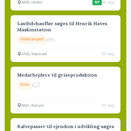
4690, Haslev
06. aug.
NY
Lastbilchauffør søges til Henrik Haves
Maskinstation
Godstransport
4700, Næstved
03. aug.
Medarbejdere til griseproduktion
Grise
9681, Ranum
03. aug.
Kalvepasser til ejendom i udvikling søges