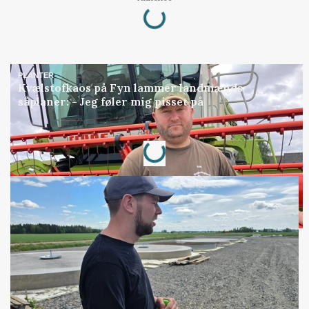
Loading...
PLANTER
Kvælstofkaos på Fyn lammer landmænds
såplaner: - Jeg føler mig pisset på
Loading...
Annonce