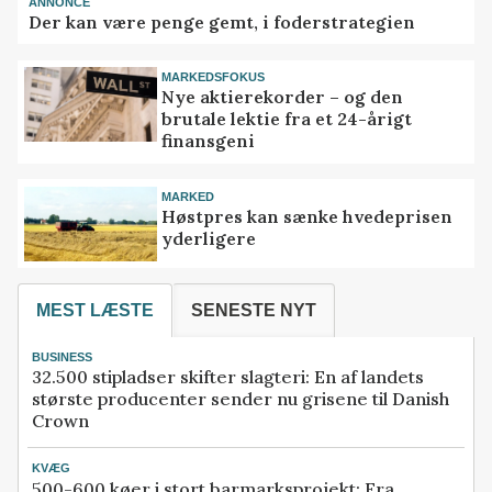
ANNONCE
Der kan være penge gemt, i foderstrategien
MARKEDSFOKUS
Nye aktierekorder – og den
brutale lektie fra et 24-årigt
finansgeni
MARKED
Høstpres kan sænke hvedeprisen
yderligere
MEST LÆSTE
SENESTE NYT
BUSINESS
32.500 stipladser skifter slagteri: En af landets
største producenter sender nu grisene til Danish
Crown
KVÆG
500-600 køer i stort barmarksprojekt: Fra