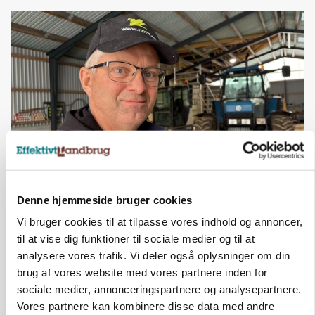
POLITIK
»Nu stopper I«: Landbrugsdebattør og
Denne hjemmeside bruger cookies
protestgruppe vil demonstrere mod ny
Vi bruger cookies til at tilpasse vores indhold og annoncer,
gødskningslov
til at vise dig funktioner til sociale medier og til at
Annonce
analysere vores trafik. Vi deler også oplysninger om din
brug af vores website med vores partnere inden for
sociale medier, annonceringspartnere og analysepartnere.
Vores partnere kan kombinere disse data med andre