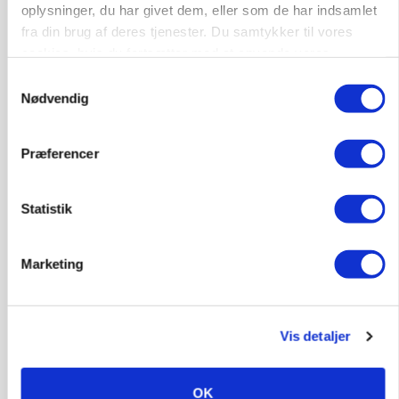
oplysninger, du har givet dem, eller som de har indsamlet
fra din brug af deres tjenester. Du samtykker til vores
cookies, hvis du fortsætter med at anvende vores
hjemmeside.
Samtykkevalg
Nødvendig
Præferencer
KVÆG
Snart kan man søge tilskud til naturprojekter
Statistik
Annonce
PLANTER
Marketing
Før såmaskinen kører: Her er efterårets største
skadedyrsrisici
Annonce
Vis detaljer
Loading...
OK