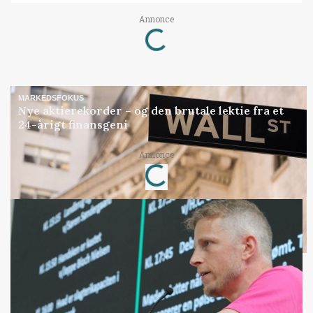
Annonce
Loading...
MARKEDSFOKUS
Nye aktierekorder – og den brutale lektie fra et
24-årigt finansgeni
Annonce
Loading...