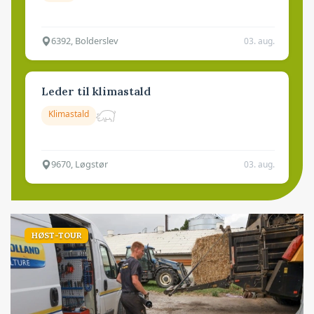
6392, Bolderslev
03. aug.
Leder til klimastald
Klimastald
9670, Løgstør
03. aug.
HØST-TOUR