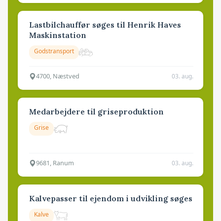
Lastbilchauffør søges til Henrik Haves
Maskinstation
Godstransport
4700, Næstved
03. aug.
Medarbejdere til griseproduktion
Grise
9681, Ranum
03. aug.
Kalvepasser til ejendom i udvikling søges
Kalve