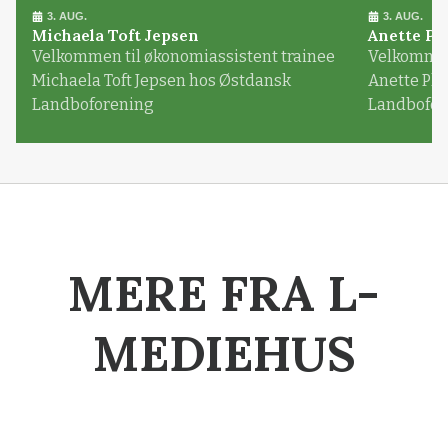
3. AUG.
3. AUG.
Michaela Toft Jepsen
Anette Pl
Velkommen til økonomiassistent trainee
Velkommen 
Michaela Toft Jepsen hos Østdansk
Anette Pl
Landboforening
Landbofor
MERE FRA L-
MEDIEHUS