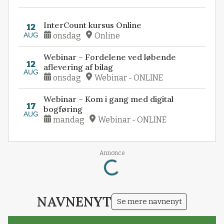
InterCount kursus Online
12
AUG
onsdag
Online
Webinar – Fordelene ved løbende
12
aflevering af bilag
AUG
onsdag
Webinar - ONLINE
Webinar – Kom i gang med digital
17
bogføring
AUG
mandag
Webinar - ONLINE
Annonce
Loading...
NAVNENYT
Se mere navnenyt