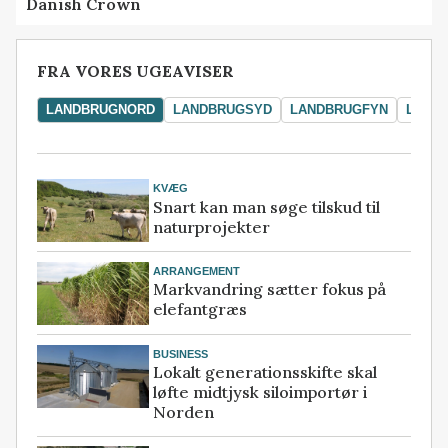
Danish Crown
FRA VORES UGEAVISER
LANDBRUGNORD
LANDBRUGSYD
LANDBRUGFYN
LAND
KVÆG
Snart kan man søge tilskud til
naturprojekter
ARRANGEMENT
Markvandring sætter fokus på
elefantgræs
BUSINESS
Lokalt generationsskifte skal
løfte midtjysk siloimportør i
Norden