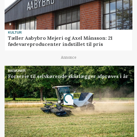
KULTUR
Tæller Aabybro Mejeri og Axel Månsson: 21
fødevareproducenter indstillet til pris
Annonce
MASKINER
Forserie til selvkørende skårlægger afprøves i år
Annonce
Loading...
Jobs
i samarbejde med