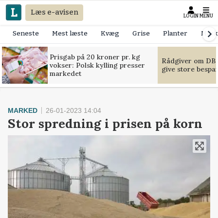
Læs e-avisen
LOGIN
MENU
Seneste
Mest læste
Kvæg
Grise
Planter
Mask
Prisgab på 20 kroner pr. kg
Rådgiver om DB-
vokser: Polsk kylling presser
give store bespa
markedet
MARKED
26-01-2023 14:04
Stor spredning i prisen på korn