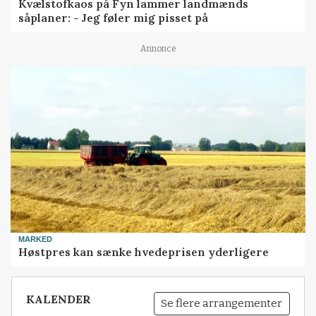
Kvælstofkaos på Fyn lammer landmænds
såplaner: - Jeg føler mig pisset på
Annonce
MARKED
Høstpres kan sænke hvedeprisen yderligere
KALENDER
Se flere arrangementer