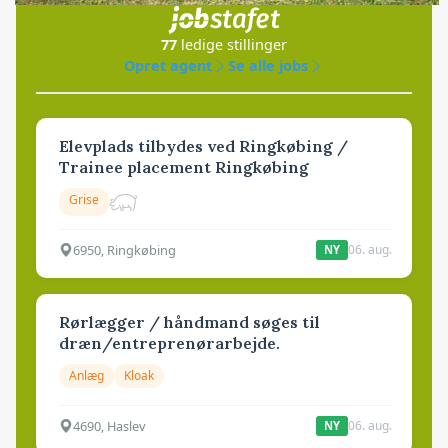
77
ledige stillinger
Opret agent
Se alle jobs
Elevplads tilbydes ved Ringkøbing /
Trainee placement Ringkøbing
Grise
6950, Ringkøbing
06. aug.
NY
Rørlægger / håndmand søges til
dræn/entreprenørarbejde.
Anlæg
Kloak
4690, Haslev
06. aug.
NY