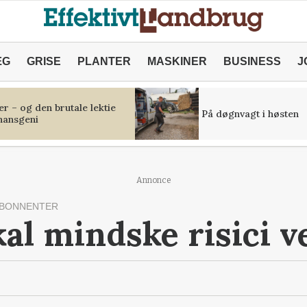
ÆG
GRISE
PLANTER
MASKINER
BUSINESS
J
r – og den brutale lektie
På døgnvagt i høsten
inansgeni
Annonce
ABONNENTER
al mindske risici v