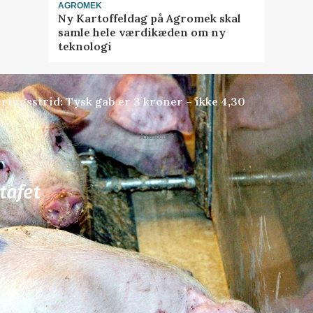
AGROMEK
Ny Kartoffeldag på Agromek skal
samle hele værdikæden om ny
teknologi
ringsstrid: Tysk gab er 3 kroner – ikke 4,30
Annonce
81
ledige stillinger
ngkøbing / Trainee
Rørlægger / håndmand s
dræn/entreprenørarbe
Anlæg
Kloak