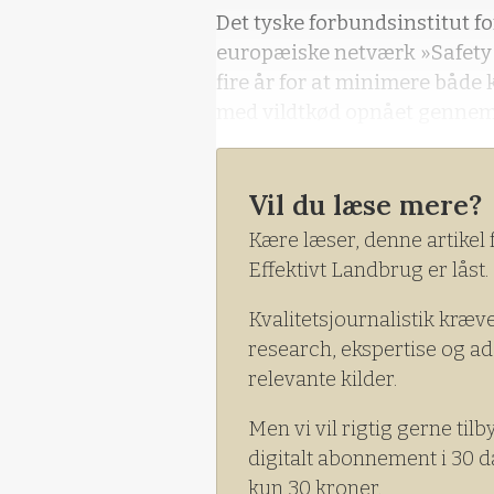
Det tyske forbundsinstitut fo
europæiske netværk »Safety
fire år for at minimere både 
med vildtkød opnået gennem j
Vil du læse mere?
Kære læser, denne artikel 
Effektivt Landbrug er låst.
Kvalitetsjournalistik kræv
research, ekspertise og ad
relevante kilder.
Men vi vil rigtig gerne tilb
digitalt abonnement i 30 d
kun 30 kroner.