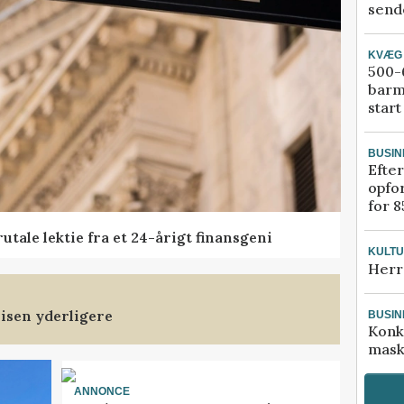
sende
KVÆG
500-6
barm
start
BUSIN
Efter
opfo
for 8
tale lektie fra et 24-årigt finansgeni
KULT
Herr
isen yderligere
BUSIN
Konk
mask
ANNONCE