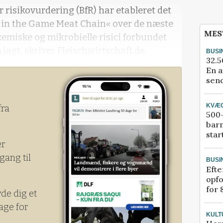
r risikovurdering (BfR) har etableret det
 in the Game Meat Chain« over de næste
MES
kemiske og mikrobielle risici forbundet
agt, skriver Fleischwirtschaft.de.
BUSI
32.5
En a
send
KVÆ
fra
500-
bar
star
er
gang til
BUSI
Efte
opfo
for 
yde dig et
age for
KULT