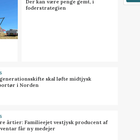
Der kan være penge gemt, i
foderstrategien
S
generationsskifte skal løfte midtjysk
portør i Norden
S
ire årtier: Familieejet vestjysk producent af
nventar får ny medejer