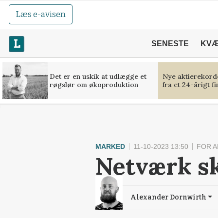
Læs e-avisen
SENESTE
KV
Det er en uskik at udlægge et
Nye aktierekorde
røgslør om økoproduktion
fra et 24-årigt f
MARKED
11-10-2023 13:50
FOR 
Netværk sk
Alexander Dornwirth