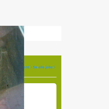
Opret agent
Se alle jobs
øges til
jde.