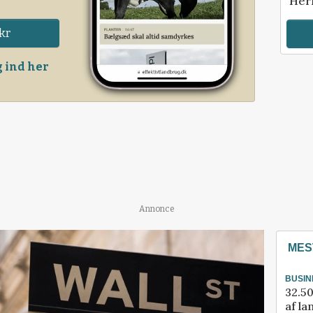
Her
kr
 ind her
Annonce
MES
BUSIN
32.50
af la