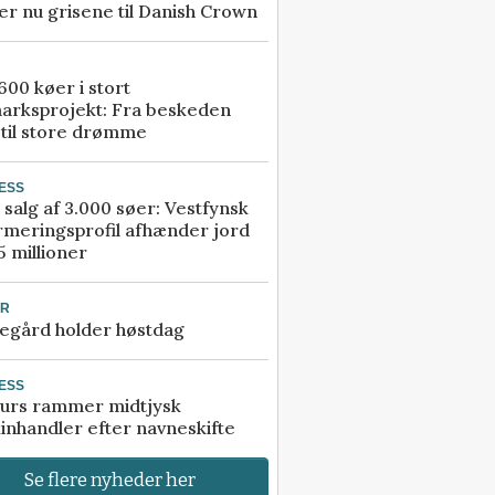
r nu grisene til Danish Crown
00 køer i stort
arksprojekt: Fra beskeden
 til store drømme
ESS
 salg af 3.000 søer: Vestfynsk
rmeringsprofil afhænder jord
5 millioner
UR
egård holder høstdag
ESS
urs rammer midtjysk
inhandler efter navneskifte
Se flere nyheder her