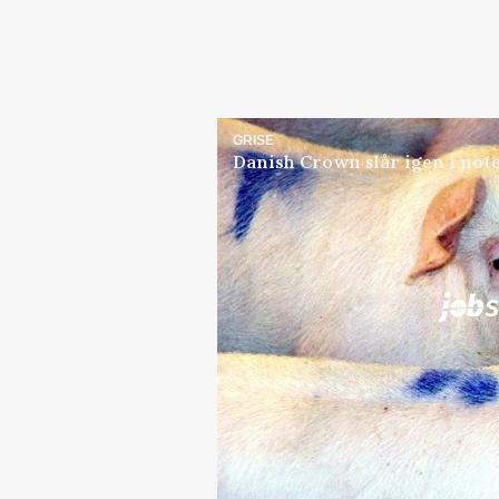
GRISE
Danish Crown slår igen i note
Jobs
i samarbejde med
Elevplads tilbydes ved Ri
placement Ringkøbing
Grise