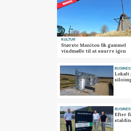
KULTUR
Største Manitou fik gammel
vindmølle til at snurre igen
BUSINES
Lokalt 
siloim
BUSINES
Efter f
staldi