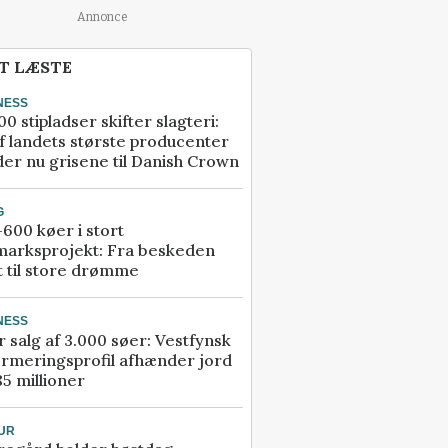
Annonce
T LÆSTE
NESS
00 stipladser skifter slagteri:
f landets største producenter
er nu grisene til Danish Crown
G
600 køer i stort
marksprojekt: Fra beskeden
t til store drømme
NESS
r salg af 3.000 søer: Vestfynsk
rmeringsprofil afhænder jord
85 millioner
UR