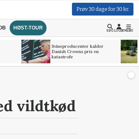
Prøv 30 dage for 30 kr.
OB
HØST-TOUR
SØG
LOGIN
MENU
Svineproducenter kalder
Danish Crowns pris en
katastrofe
ed vildtkød