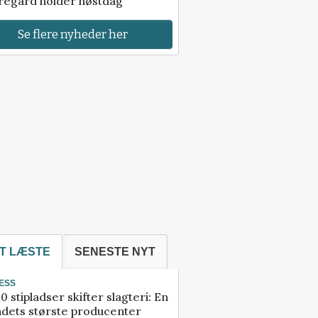
regård holder høstdag
Se flere nyheder her
T LÆSTE
SENESTE NYT
ESS
0 stipladser skifter slagteri: En
ndets største producenter