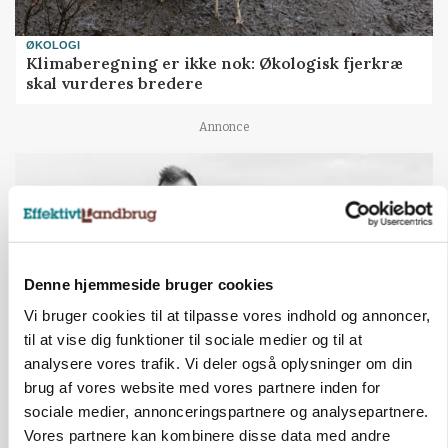
ØKOLOGI
Klimaberegning er ikke nok: Økologisk fjerkræ
skal vurderes bredere
Annonce
Denne hjemmeside bruger cookies
Vi bruger cookies til at tilpasse vores indhold og annoncer,
til at vise dig funktioner til sociale medier og til at
analysere vores trafik. Vi deler også oplysninger om din
brug af vores website med vores partnere inden for
LEDER
sociale medier, annonceringspartnere og analysepartnere.
Befriende, at topredaktør erkender, hun er
blevet klogere. Det kunne vi alle lære af
Vores partnere kan kombinere disse data med andre