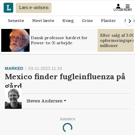
Læs e-avisen
LOGIN
MENU
Seneste
Mest læste
Kvæg
Grise
Planter
Mask
Efter salg af 3.0
Dansk professor hædret for
opformeringsprof
Power-to-X-arbejde
millioner
MARKED
03-11-2023 11:24
Mexico finder fugleinfluenza på
gård
Steven Andersen
Annonce
Loading...