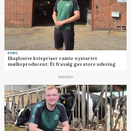
KVÆG
Eksplosive kviepriser ramte nystartet
mælkeproducent: Ét fravalg gav store udsving
Annonce