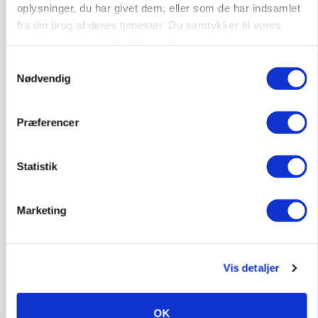
oplysninger, du har givet dem, eller som de har indsamlet
Annonce
fra din brug af deres tjenester. Du samtykker til vores
cookies, hvis du fortsætter med at anvende vores
MARKED
hjemmeside.
Samtykkevalg
Olieprisfald og fredshåb sender F5-renten ned
Nødvendig
på 3 procent
Loading...
Annonce
Præferencer
Statistik
Marketing
Vis detaljer
OK