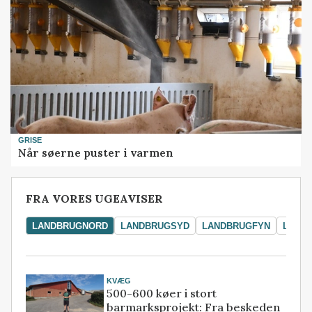
GRISE
Når søerne puster i varmen
FRA VORES UGEAVISER
LANDBRUGNORD
LANDBRUGSYD
LANDBRUGFYN
LAND
KVÆG
500-600 køer i stort
barmarksprojekt: Fra beskeden