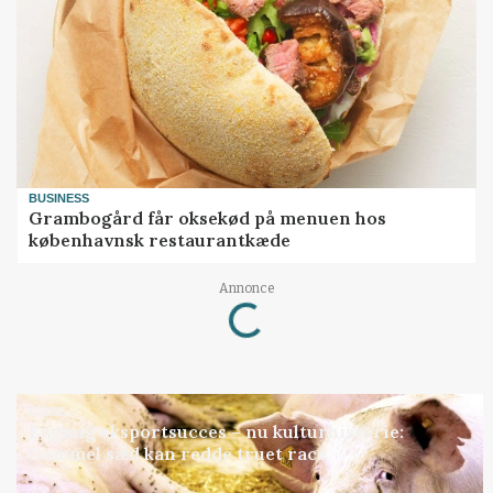
BUSINESS
Grambogård får oksekød på menuen hos
københavnsk restaurantkæde
Loading...
Annonce
GRISE
Engang eksportsucces – nu kulturhistorie:
Gammel sæd kan redde truet race