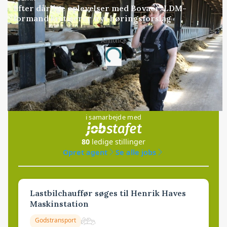
Efter dårlige oplevelser med Bovaer: LDM-
formand kritiserer nyt høringsforslag
Annonce
Loading...
Jobs
i samarbejde med
80
ledige stillinger
Opret agent
Se alle jobs
Lastbilchauffør søges til Henrik Haves
Maskinstation
Godstransport