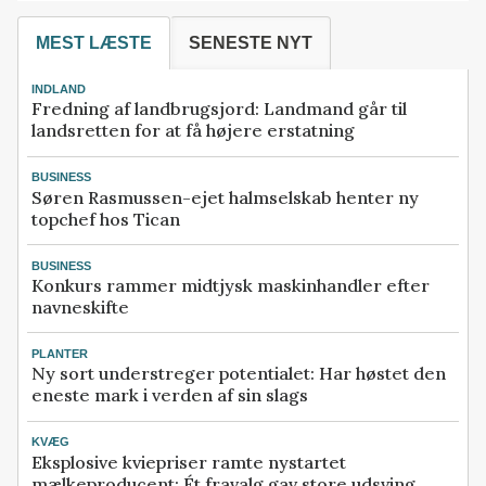
MEST LÆSTE
SENESTE NYT
INDLAND
Fredning af landbrugsjord: Landmand går til
landsretten for at få højere erstatning
BUSINESS
Søren Rasmussen-ejet halmselskab henter ny
topchef hos Tican
BUSINESS
Konkurs rammer midtjysk maskinhandler efter
navneskifte
PLANTER
Ny sort understreger potentialet: Har høstet den
eneste mark i verden af sin slags
KVÆG
Eksplosive kviepriser ramte nystartet
mælkeproducent: Ét fravalg gav store udsving