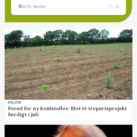
6270, Tønder
31. jul.
POLITIK
Forud for ny kvælstoflov: Blot ét trepartsprojekt
færdigt i juli