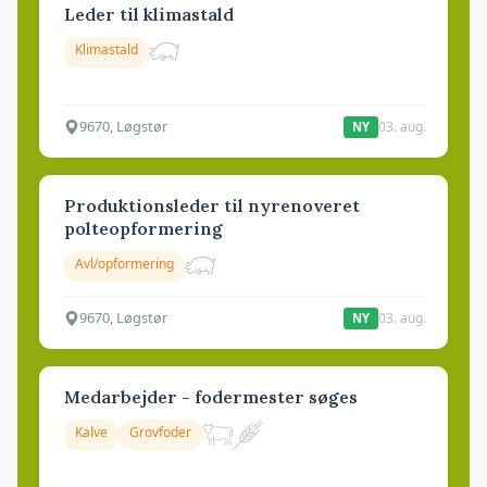
Leder til klimastald
Klimastald
9670, Løgstør
03. aug.
NY
Produktionsleder til nyrenoveret
polteopformering
Avl/opformering
9670, Løgstør
03. aug.
NY
Medarbejder - fodermester søges
Kalve
Grovfoder