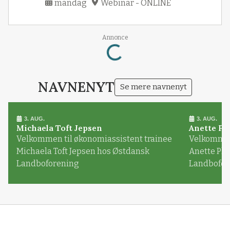
mandag
Webinar - ONLINE
Loading...
Annonce
NAVNENYT
Se mere navnenyt
3. AUG.
3. AUG.
Michaela Toft Jepsen
Anette Pl
Velkommen til økonomiassistent trainee
Velkommen 
Michaela Toft Jepsen hos Østdansk
Anette Pl
Landboforening
Landbofor