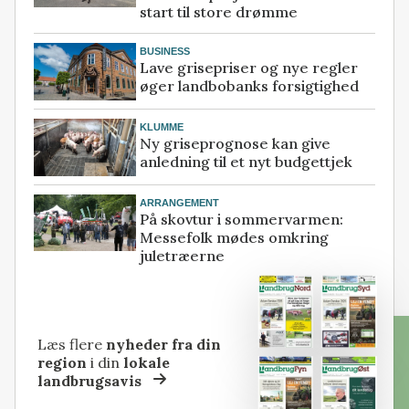
start til store drømme
BUSINESS
Lave grisepriser og nye regler
øger landbobanks forsigtighed
KLUMME
Ny griseprognose kan give
anledning til et nyt budgettjek
ARRANGEMENT
På skovtur i sommervarmen:
Messefolk mødes omkring
juletræerne
Læs flere
nyheder fra din
region
i din
lokale
landbrugsavis