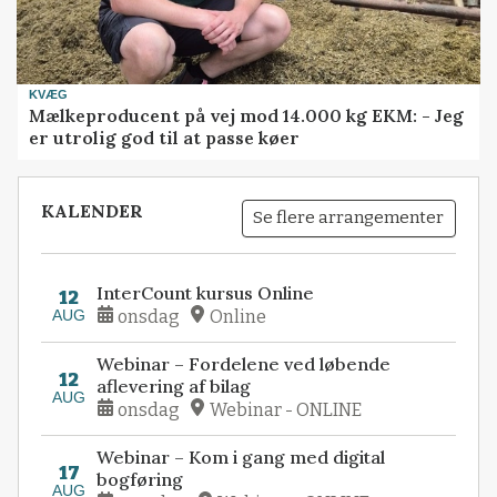
KVÆG
Mælkeproducent på vej mod 14.000 kg EKM: - Jeg
er utrolig god til at passe køer
KALENDER
Se flere arrangementer
InterCount kursus Online
12
AUG
onsdag
Online
Webinar – Fordelene ved løbende
12
aflevering af bilag
AUG
onsdag
Webinar - ONLINE
Webinar – Kom i gang med digital
17
bogføring
AUG