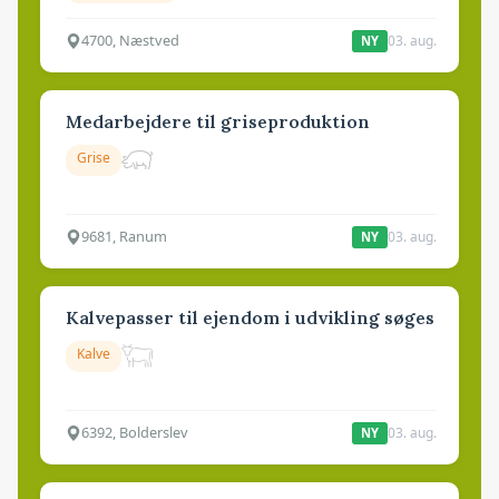
4700, Næstved
03. aug.
NY
Medarbejdere til griseproduktion
Grise
9681, Ranum
03. aug.
NY
Kalvepasser til ejendom i udvikling søges
Kalve
6392, Bolderslev
03. aug.
NY