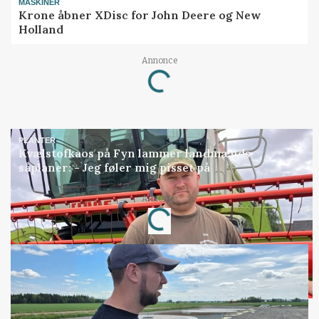
MASKINER
Krone åbner XDisc for John Deere og New
Holland
Annonce
Loading...
PLANTER
Kvælstofkaos på Fyn lammer landmænds
såplaner: - Jeg føler mig pisset på
Annonce
Loading...