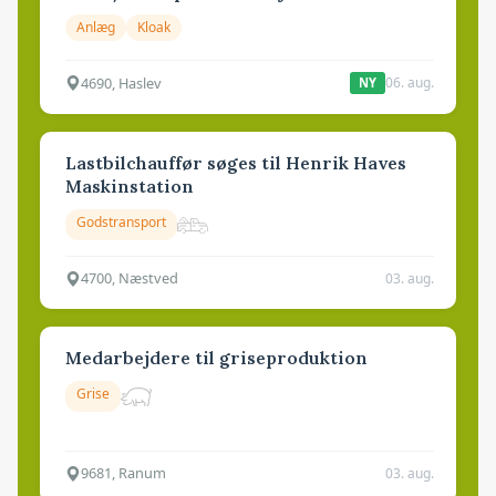
Anlæg
Kloak
4690, Haslev
06. aug.
NY
Lastbilchauffør søges til Henrik Haves
Maskinstation
Godstransport
4700, Næstved
03. aug.
Medarbejdere til griseproduktion
Grise
9681, Ranum
03. aug.