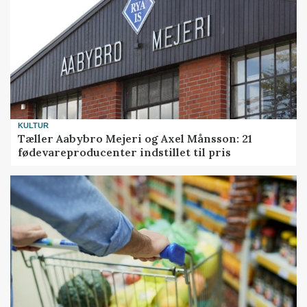
KULTUR
Tæller Aabybro Mejeri og Axel Månsson: 21
fødevareproducenter indstillet til pris