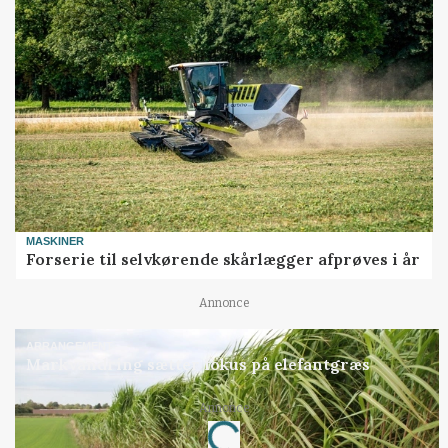
MASKINER
Forserie til selvkørende skårlægger afprøves i år
Annonce
ARRANGEMENT
Markvandring sætter fokus på elefantgræs
Annonce