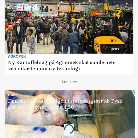
AGROMEK
Ny Kartoffeldag på Agromek skal samle hele
værdikæden om ny teknologi
Annonce
GRISE
Danish Crown slår igen i noteringsstrid: Tysk
gab er 3 kroner – ikke 4,30
Annonce
Loading...