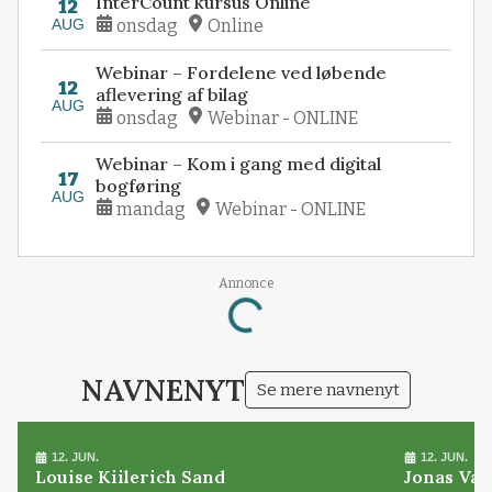
InterCount kursus Online
12
AUG
onsdag
Online
Webinar – Fordelene ved løbende
12
aflevering af bilag
AUG
onsdag
Webinar - ONLINE
Webinar – Kom i gang med digital
17
bogføring
AUG
mandag
Webinar - ONLINE
Annonce
Loading...
NAVNENYT
Se mere navnenyt
12. JUN.
12. JUN.
Louise Kiilerich Sand
Jonas Val