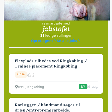
Jobs
i samarbejde med
81
ledige stillinger
Opret agent
Se alle jobs
Elevplads tilbydes ved Ringkøbing /
Trainee placement Ringkøbing
Grise
6950, Ringkøbing
06. aug.
NY
Rørlægger / håndmand søges til
dræn/entreprenørarbejde.