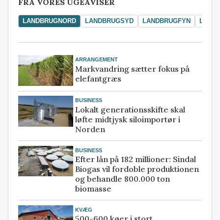
FRA VORES UGEAVISER
LANDBRUGNORD
LANDBRUGSYD
LANDBRUGFYN
LAND
ARRANGEMENT
Markvandring sætter fokus på
elefantgræs
BUSINESS
Lokalt generationsskifte skal
løfte midtjysk siloimportør i
Norden
BUSINESS
Efter lån på 182 millioner: Sindal
Biogas vil fordoble produktionen
og behandle 800.000 ton
biomasse
KVÆG
500-600 køer i stort