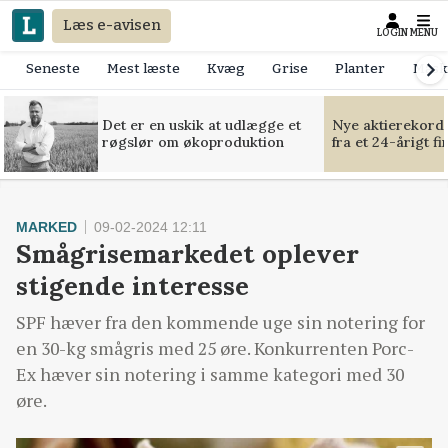
Læs e-avisen
LOGIN
MENU
Seneste
Mest læste
Kvæg
Grise
Planter
Mask
Det er en uskik at udlægge et
Nye aktierekorde
røgslør om økoproduktion
fra et 24-årigt f
MARKED
09-02-2024 12:11
Smågrisemarkedet oplever
stigende interesse
SPF hæver fra den kommende uge sin notering for
en 30-kg smågris med 25 øre. Konkurrenten Porc-
Ex hæver sin notering i samme kategori med 30
øre.