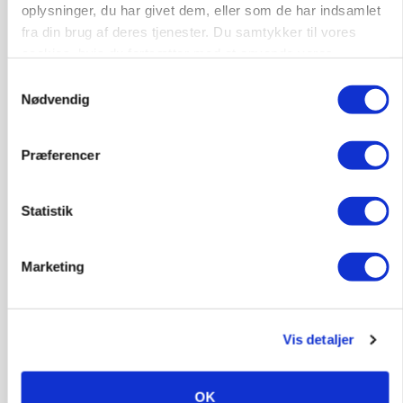
oplysninger, du har givet dem, eller som de har indsamlet
fra din brug af deres tjenester. Du samtykker til vores
cookies, hvis du fortsætter med at anvende vores
LEDER
hjemmeside.
Det er en uskik at udlægge et røgslør om
Samtykkevalg
økoproduktion
Nødvendig
HØST-TOUR
Præferencer
Statistik
Marketing
Vis detaljer
PLANTER
På døgnvagt i høsten
OK
Annonce