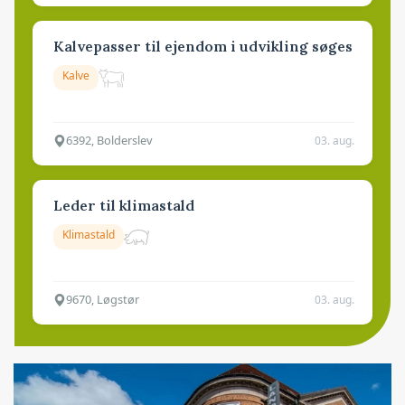
Kalvepasser til ejendom i udvikling søges
Kalve
6392, Bolderslev
03. aug.
Leder til klimastald
Klimastald
9670, Løgstør
03. aug.