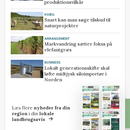
produktionsvilkår
KVÆG
Snart kan man søge tilskud til
naturprojekter
ARRANGEMENT
Markvandring sætter fokus på
elefantgræs
BUSINESS
Lokalt generationsskifte skal
løfte midtjysk siloimportør i
Norden
Læs flere
nyheder fra din
region
i din
lokale
landbrugsavis