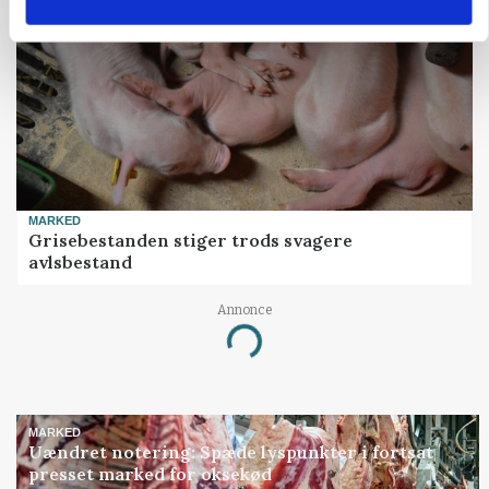
MARKED
Grisebestanden stiger trods svagere
avlsbestand
Annonce
Loading...
MARKED
Uændret notering: Spæde lyspunkter i fortsat
presset marked for oksekød