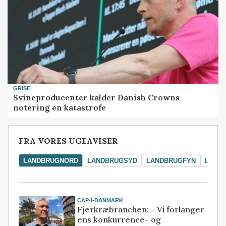
GRISE
Svineproducenter kalder Danish Crowns
notering en katastrofe
FRA VORES UGEAVISER
LANDBRUGNORD
LANDBRUGSYD
LANDBRUGFYN
LAND
CAP-I-DANMARK
Fjerkræbranchen: - Vi forlanger
ens konkurrence- og