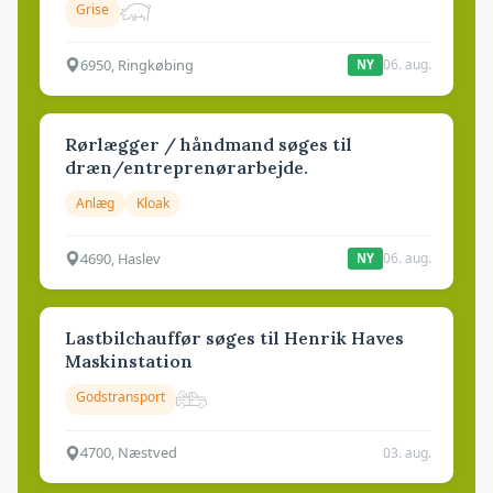
Grise
6950, Ringkøbing
06. aug.
NY
Rørlægger / håndmand søges til
dræn/entreprenørarbejde.
Anlæg
Kloak
4690, Haslev
06. aug.
NY
Lastbilchauffør søges til Henrik Haves
Maskinstation
Godstransport
4700, Næstved
03. aug.