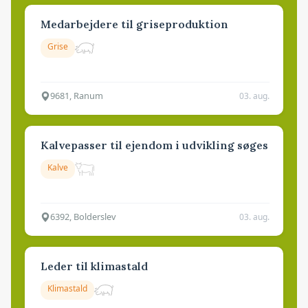
Medarbejdere til griseproduktion
Grise
9681, Ranum
03. aug.
Kalvepasser til ejendom i udvikling søges
Kalve
6392, Bolderslev
03. aug.
Leder til klimastald
Klimastald