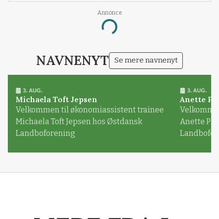
Annonce
Loading...
NAVNENYT
Se mere navnenyt
3. AUG.
3. AUG.
Michaela Toft Jepsen
Anette Pl
Velkommen til økonomiassistent trainee
Velkommen 
Michaela Toft Jepsen hos Østdansk
Anette Pl
Landboforening
Landbofor