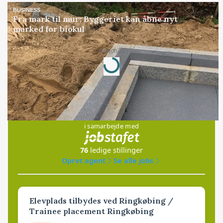
BUSINESS
Fra mark til mur: Byggeriet kan åbne nyt
marked for biokul
Annonce
Loading...
Jobs
i samarbejde med
76
ledige stillinger
Opret agent
Se alle jobs
Elevplads tilbydes ved Ringkøbing /
Trainee placement Ringkøbing