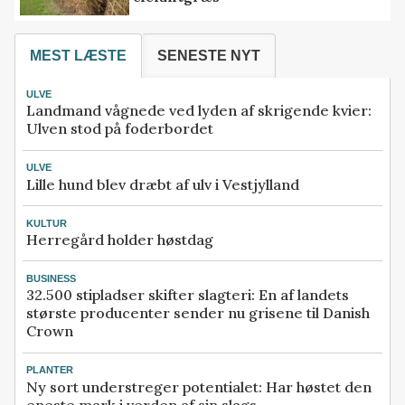
MEST LÆSTE
SENESTE NYT
ULVE
Landmand vågnede ved lyden af skrigende kvier:
Ulven stod på foderbordet
ULVE
Lille hund blev dræbt af ulv i Vestjylland
KULTUR
Herregård holder høstdag
BUSINESS
32.500 stipladser skifter slagteri: En af landets
største producenter sender nu grisene til Danish
Crown
PLANTER
Ny sort understreger potentialet: Har høstet den
eneste mark i verden af sin slags