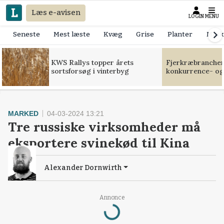
Læs e-avisen
LOGIN
MENU
Seneste
Mest læste
Kvæg
Grise
Planter
Mask
KWS Rallys topper årets
Fjerkræbranchen:
sortsforsøg i vinterbyg
konkurrence- og
MARKED
04-03-2024 13:21
Tre russiske virksomheder må
eksportere svinekød til Kina
Alexander Dornwirth
Annonce
Loading...