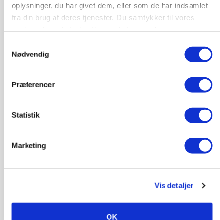
oplysninger, du har givet dem, eller som de har indsamlet
fra din brug af deres tjenester. Du samtykker til vores
KVÆG
Snart kan man søge tilskud til naturprojekter
cookies, hvis du fortsætter med at anvende vores
hjemmeside.
Samtykkevalg
Nødvendig
Præferencer
Statistik
Marketing
PLANTER
Før såmaskinen kører: Her er efterårets største
skadedyrsrisici
Vis detaljer
OK