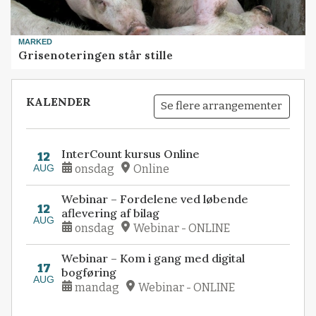
MARKED
Grisenoteringen står stille
KALENDER
Se flere arrangementer
InterCount kursus Online
12
AUG
onsdag
Online
Webinar – Fordelene ved løbende
12
aflevering af bilag
AUG
onsdag
Webinar - ONLINE
Webinar – Kom i gang med digital
17
bogføring
AUG
mandag
Webinar - ONLINE