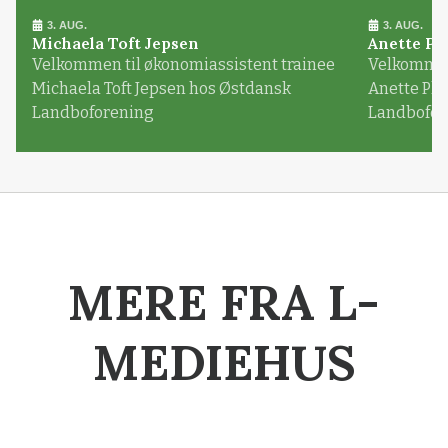
3. AUG.
3. AUG.
Michaela Toft Jepsen
Anette Pl
Velkommen til økonomiassistent trainee
Velkommen 
Michaela Toft Jepsen hos Østdansk
Anette Pl
Landboforening
Landbofor
MERE FRA L-
MEDIEHUS