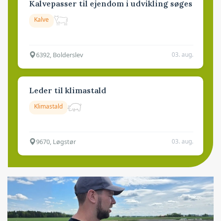
Kalvepasser til ejendom i udvikling søges
Kalve
6392, Bolderslev
03. aug.
Leder til klimastald
Klimastald
9670, Løgstør
03. aug.