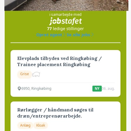
Jobs
i samarbejde med
77
ledige stillinger
Opret agent
Se alle jobs
Elevplads tilbydes ved Ringkøbing /
Trainee placement Ringkøbing
Grise
6950, Ringkøbing
06. aug.
NY
Rørlægger / håndmand søges til
dræn/entreprenørarbejde.
Anlæg
Kloak