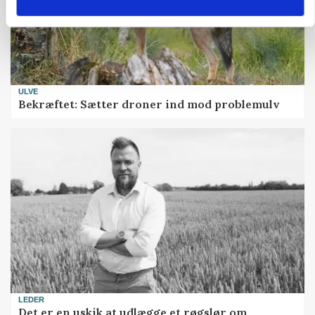
ULVE
Bekræftet: Sætter droner ind mod problemulv
LEDER
Det er en uskik at udlægge et røgslør om