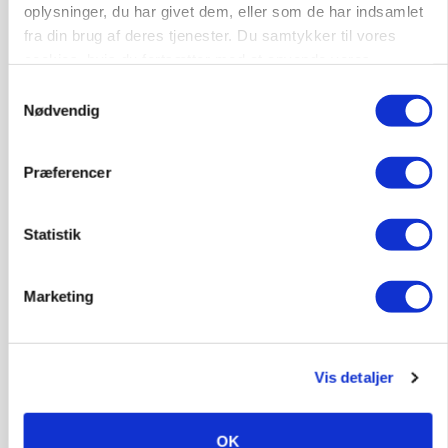
oplysninger, du har givet dem, eller som de har indsamlet
fra din brug af deres tjenester. Du samtykker til vores
cookies, hvis du fortsætter med at anvende vores
hjemmeside.
Samtykkevalg
Nødvendig
Præferencer
Statistik
MARKED
Uændret notering: Spæde lyspunkter i fortsat
Marketing
presset marked for oksekød
Vis detaljer
OK