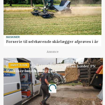
MASKINER
Forserie til selvkørende skårlægger afprøves i år
Annonce
PLANTER
HØST-TOUR
18 montører står klar i høsten: Sådan holder PN
Maskiner landmænd i gang
Annonce
Loading...