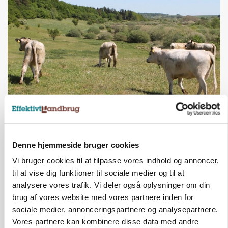
KVÆG
Snart kan man søge tilskud til naturprojekter
Annonce
Denne hjemmeside bruger cookies
Vi bruger cookies til at tilpasse vores indhold og annoncer,
PLANTER
Før såmaskinen kører: Her er efterårets største
til at vise dig funktioner til sociale medier og til at
skadedyrsrisici
analysere vores trafik. Vi deler også oplysninger om din
Loading...
brug af vores website med vores partnere inden for
Annonce
sociale medier, annonceringspartnere og analysepartnere.
Vores partnere kan kombinere disse data med andre