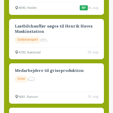
4690, Haslev
06. aug.
NY
Lastbilchauffør søges til Henrik Haves
Maskinstation
Godstransport
4700, Næstved
03. aug.
Medarbejdere til griseproduktion
Grise
9681, Ranum
03. aug.