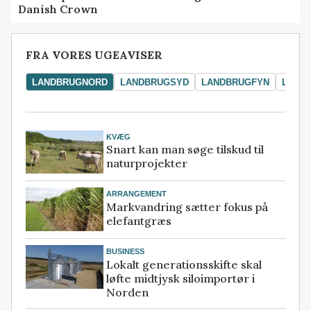
Danish Crown
FRA VORES UGEAVISER
LANDBRUGNORD
LANDBRUGSYD
LANDBRUGFYN
LAND
KVÆG
Snart kan man søge tilskud til
naturprojekter
ARRANGEMENT
Markvandring sætter fokus på
elefantgræs
BUSINESS
Lokalt generationsskifte skal
løfte midtjysk siloimportør i
Norden