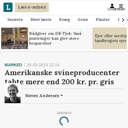
Læs e-avisen
LOGIN
MENU
Seneste
Mest læste
Kvæg
Grise
Planter
Mask
Rådgiver om DB-Tjek: Små
Ejer eller medej
justeringer kan give store
landbrugets ejer
besparelser
MARKED
26-03-2024 12:14
Amerikanske svineproducenter
tabte mere end 200 kr. pr. gris
Steven Andersen
Annonce
Loading...