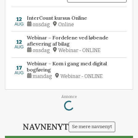
InterCount kursus Online
12
AUG
onsdag
Online
Webinar – Fordelene ved løbende
12
aflevering af bilag
AUG
onsdag
Webinar - ONLINE
Webinar – Kom i gang med digital
17
bogføring
AUG
mandag
Webinar - ONLINE
Loading...
Annonce
NAVNENYT
Se mere navnenyt