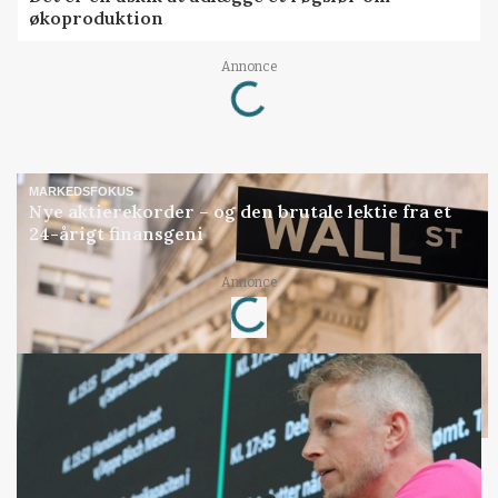
økoproduktion
Loading...
Annonce
MARKEDSFOKUS
Nye aktierekorder – og den brutale lektie fra et
24-årigt finansgeni
Loading...
Annonce