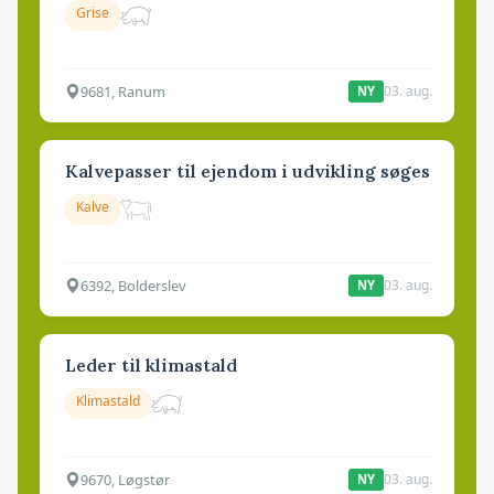
Grise
9681, Ranum
03. aug.
NY
Kalvepasser til ejendom i udvikling søges
Kalve
6392, Bolderslev
03. aug.
NY
Leder til klimastald
Klimastald
9670, Løgstør
03. aug.
NY