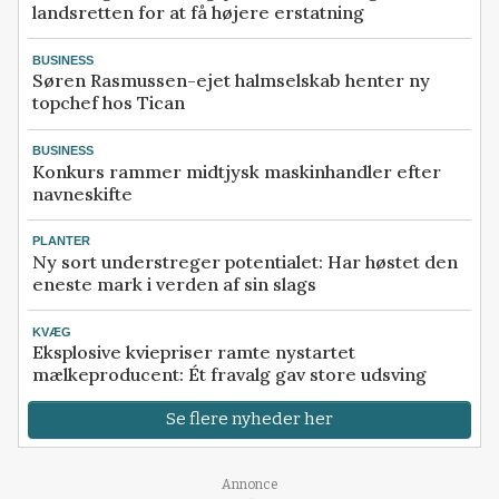
landsretten for at få højere erstatning
BUSINESS
Søren Rasmussen-ejet halmselskab henter ny
topchef hos Tican
BUSINESS
Konkurs rammer midtjysk maskinhandler efter
navneskifte
PLANTER
Ny sort understreger potentialet: Har høstet den
eneste mark i verden af sin slags
KVÆG
Eksplosive kviepriser ramte nystartet
mælkeproducent: Ét fravalg gav store udsving
Se flere nyheder her
Annonce