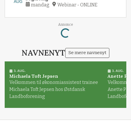
AUG
mandag
Webinar - ONLINE
Annonce
Loading...
NAVNENYT
Se mere navnenyt
3. AUG.
3. AUG.
Michaela Toft Jepsen
Anette Pl
Velkommen til økonomiassistent trainee
Velkommen 
Michaela Toft Jepsen hos Østdansk
Anette Pl
Landboforening
Landbofor