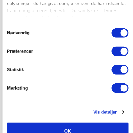
oplysninger, du har givet dem, eller som de har indsamlet
Annonce
fra din brug af deres tjenester. Du samtykker til vores
Loading...
cookies, hvis du fortsætter med at anvende vores
hjemmeside.
Samtykkevalg
Nødvendig
Præferencer
Statistik
Marketing
BUSINESS
Grambogård får oksekød på menuen hos
københavnsk restaurantkæde
Vis detaljer
HØST-TOUR
OK