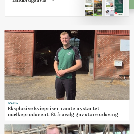
landbrugsavis
KVÆG
Eksplosive kviepriser ramte nystartet
mælkeproducent: Ét fravalg gav store udsving