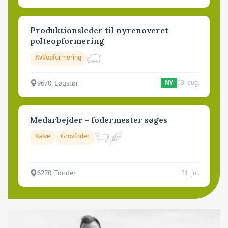
Produktionsleder til nyrenoveret
polteopformering
Avl/opformering
9670, Løgstør
03. aug.
NY
Medarbejder - fodermester søges
Kalve
Grovfoder
6270, Tønder
31. jul.