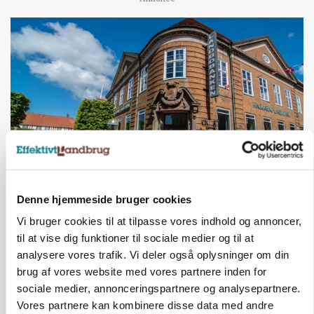
BUSINESS
Denne hjemmeside bruger cookies
Lave grisepriser og nye regler øger landbobanks
forsigtighed
Vi bruger cookies til at tilpasse vores indhold og annoncer,
til at vise dig funktioner til sociale medier og til at
Annonce
analysere vores trafik. Vi deler også oplysninger om din
brug af vores website med vores partnere inden for
KLUMME
Ny griseprognose kan give anledning til et nyt
sociale medier, annonceringspartnere og analysepartnere.
budgettjek
Vores partnere kan kombinere disse data med andre