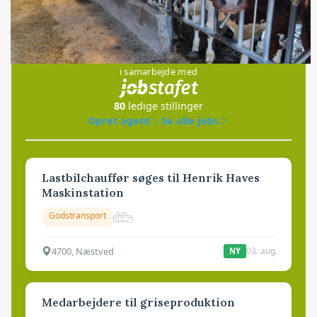
Loading...
Jobs
i samarbejde med
80
ledige stillinger
Opret agent
Se alle jobs
Lastbilchauffør søges til Henrik Haves
Maskinstation
Godstransport
4700, Næstved
03. aug.
NY
Medarbejdere til griseproduktion