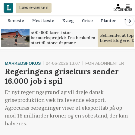
Læs e-avisen
LOGIN
MENU
Seneste
Mest læste
Kvæg
Grise
Planter
Mask
500-600 køer i stort
Befriende, at to
barmarksprojekt: Fra beskeden
blevet klogere. D
start til store drømme
MARKEDSFOKUS
04-06-2026 13:07
FOR ABONNENTER
Regeringens grisekurs sender
16.000 job i spil
Et nyt regeringsgrundlag vil dreje dansk
griseproduktion væk fra levende eksport.
Agrocuras beregninger viser et eksporttab på op
mod 18 milliarder kroner og en sobestand, der kan
halveres.