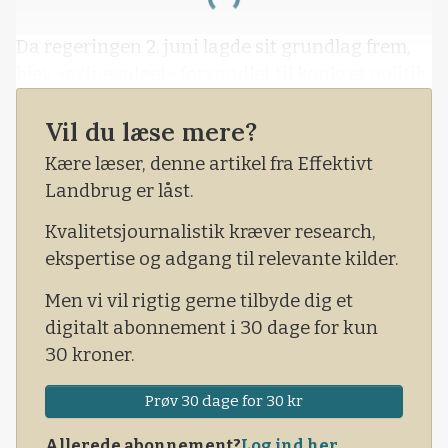
Loading...
Da regeringen 2. juni lagde sit grundlag frem,
blev »svinevalget« forvandlet til konkret politik.
Vil du læse mere?
Kære læser, denne artikel fra Effektivt
Landbrug er låst.
Kvalitetsjournalistik kræver research,
ekspertise og adgang til relevante kilder.
Men vi vil rigtig gerne tilbyde dig et
digitalt abonnement i 30 dage for kun
30 kroner.
Prøv 30 dage for 30 kr
Allerede abonnement?
Log ind her