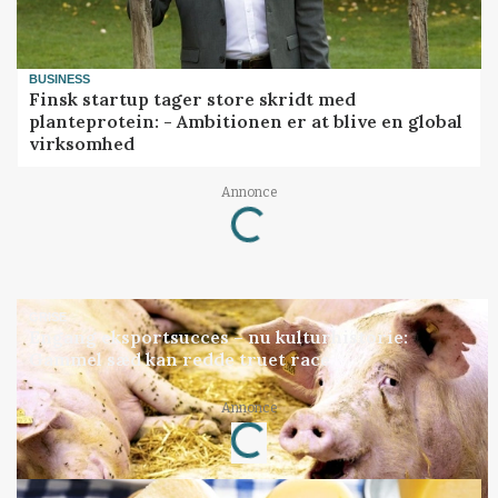
BUSINESS
Finsk startup tager store skridt med
planteprotein: - Ambitionen er at blive en global
virksomhed
Annonce
Loading...
GRISE
Engang eksportsucces – nu kulturhistorie:
Gammel sæd kan redde truet race
Annonce
Loading...