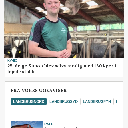
KVÆG
25-årige Simon blev selvstændig med 130 køer i
lejede stalde
FRA VORES UGEAVISER
LANDBRUGNORD
LANDBRUGSYD
LANDBRUGFYN
LAND
KVÆG