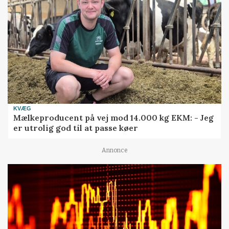
KVÆG
Mælkeproducent på vej mod 14.000 kg EKM: - Jeg
er utrolig god til at passe køer
Annonce