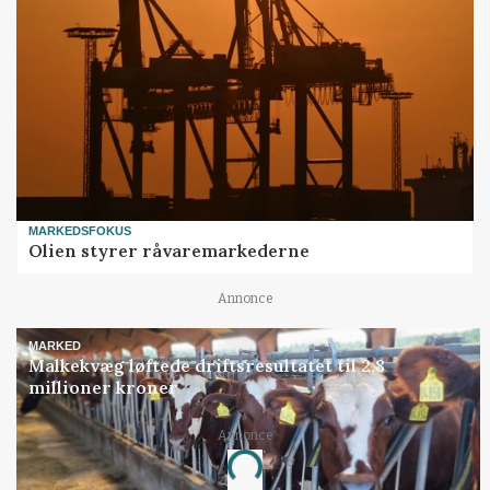
MARKEDSFOKUS
Olien styrer råvaremarkederne
Annonce
MARKED
Malkekvæg løftede driftsresultatet til 2,8
millioner kroner
Annonce