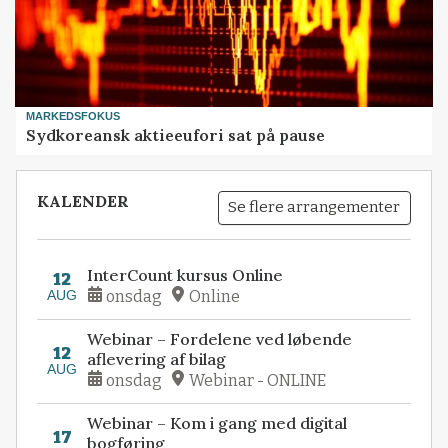
MARKEDSFOKUS
Sydkoreansk aktieeufori sat på pause
KALENDER
Se flere arrangementer
InterCount kursus Online
12
AUG
onsdag
Online
Webinar – Fordelene ved løbende
12
aflevering af bilag
AUG
onsdag
Webinar - ONLINE
Webinar – Kom i gang med digital
17
bogføring