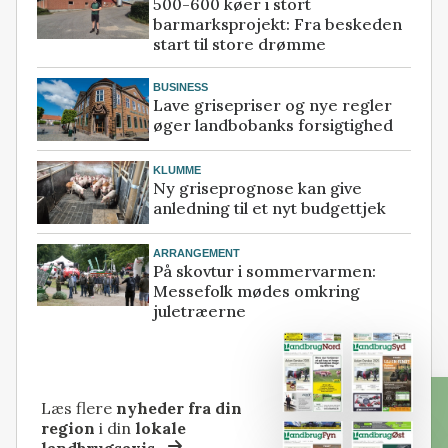
500-600 køer i stort
barmarksprojekt: Fra beskeden
start til store drømme
BUSINESS
Lave grisepriser og nye regler
øger landbobanks forsigtighed
KLUMME
Ny griseprognose kan give
anledning til et nyt budgettjek
ARRANGEMENT
På skovtur i sommervarmen:
Messefolk mødes omkring
juletræerne
Læs flere
nyheder fra din
region
i din
lokale