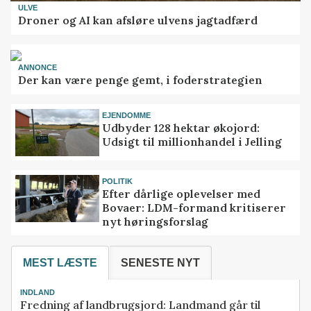
ULVE
Droner og AI kan afsløre ulvens jagtadfærd
ANNONCE
Der kan være penge gemt, i foderstrategien
EJENDOMME
Udbyder 128 hektar økojord:
Udsigt til millionhandel i Jelling
POLITIK
Efter dårlige oplevelser med
Bovaer: LDM-formand kritiserer
nyt høringsforslag
MEST LÆSTE
SENESTE NYT
INDLAND
Fredning af landbrugsjord: Landmand går til