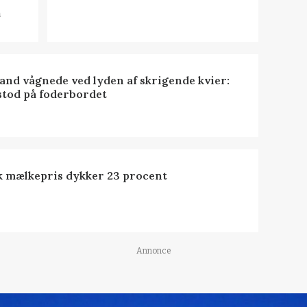
n
nd vågnede ved lyden af skrigende kvier:
stod på foderbordet
k mælkepris dykker 23 procent
Annonce