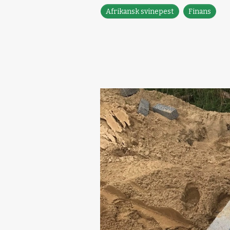
Afrikansk svinepest
Finans