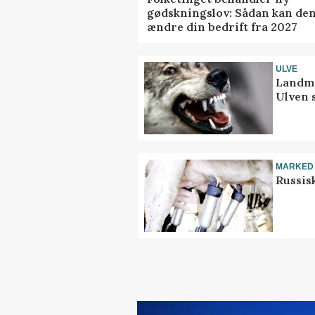
gødskningslov: Sådan kan de
ændre din bedrift fra 2027
ULVE
Landma
Ulven 
MARKED
Russis