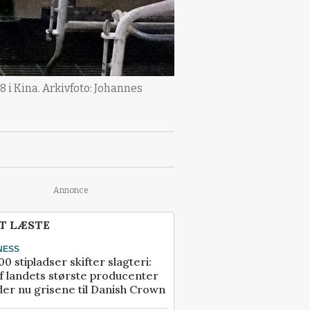
 i Kina. Arkivfoto: Johannes
Annonce
T LÆSTE
NESS
00 stipladser skifter slagteri:
f landets største producenter
er nu grisene til Danish Crown