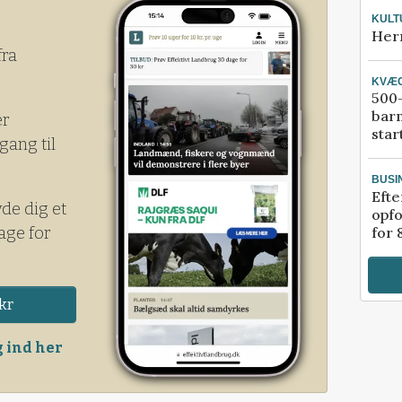
KULT
Her
fra
KVÆ
500-
bar
er
star
gang til
BUSI
Efte
yde dig et
opfo
age for
for 
kr
 ind her