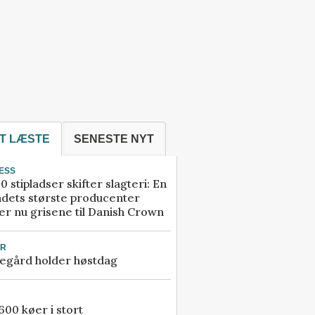
T LÆSTE
SENESTE NYT
ESS
0 stipladser skifter slagteri: En
ndets største producenter
r nu grisene til Danish Crown
UR
egård holder høstdag
00 køer i stort