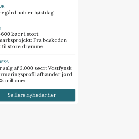
UR
regård holder høstdag
G
600 køer i stort
marksprojekt: Fra beskeden
t til store drømme
NESS
r salg af 3.000 søer: Vestfynsk
rmeringsprofil afhænder jord
85 millioner
Se flere nyheder her