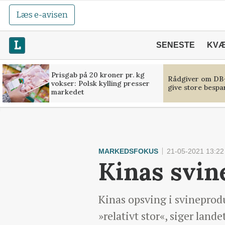
Læs e-avisen
SENESTE
KV
Prisgab på 20 kroner pr. kg
Rådgiver om DB-
vokser: Polsk kylling presser
give store bespa
markedet
MARKEDSFOKUS
21-05-2021 13:22
Kinas svin
Kinas opsving i svineprodu
»relativt stor«, siger lan