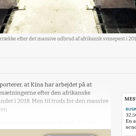
rrække efter det massive udbrud af afrikansk svinepest i 2018
rterer, at Kina har arbejdet på at
besætningerne efter den afrikanske
MES
andet i 2018. Men til trods for den massive
len.
BUSI
32.5
En a
 afrikanske svinepestudbrud i år i Kina.
send