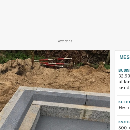
Annonce
MES
BUSIN
32.50
af la
sende
KULT
Herr
KVÆG
500-6