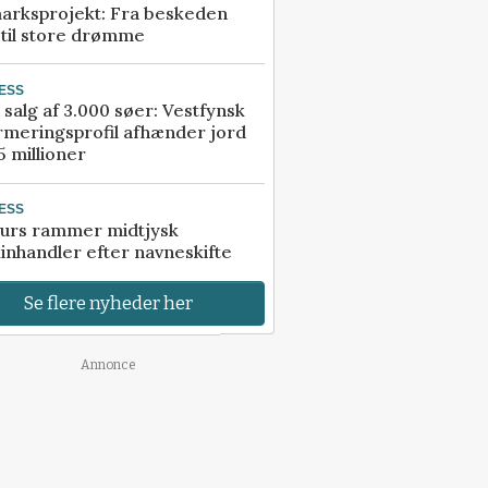
arksprojekt: Fra beskeden
 til store drømme
ESS
 salg af 3.000 søer: Vestfynsk
rmeringsprofil afhænder jord
5 millioner
ESS
urs rammer midtjysk
inhandler efter navneskifte
Se flere nyheder her
Annonce