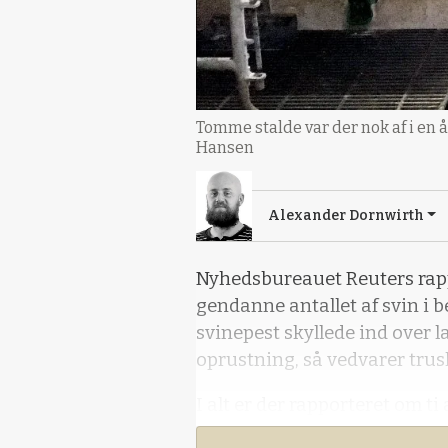
Tomme stalde var der nok af i en å
Hansen
Alexander Dornwirth
Nyhedsbureauet Reuters rappo
gendanne antallet af svin i 
svinepest skyllede ind over l
oprustning, så vedvarer trus
I alt er der rapporteret om ti