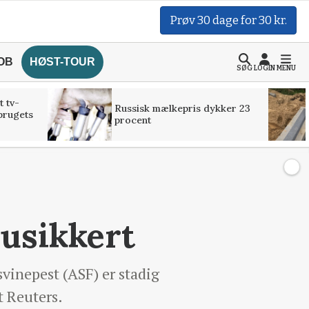
Prøv 30 dage for 30 kr.
OB
HØST-TOUR
SØG
LOGIN
MENU
t tv-
Russisk mælkepris dykker 23
brugets
procent
 usikkert
svinepest (ASF) er stadig
t Reuters.