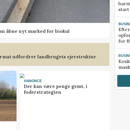
barm
start
BUSIN
Efter
kan åbne nyt marked for biokul
opfo
for 8
format udfordrer landbrugets ejerstruktur
BUSIN
Konk
mask
ANNONCE
Der kan være penge gemt, i
foderstrategien