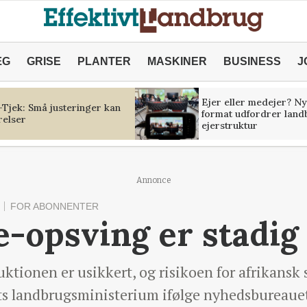
ÆG
GRISE
PLANTER
MASKINER
BUSINESS
J
Ejer eller medejer? Ny
Tjek: Små justeringer kan
format udfordrer land
relser
ejerstruktur
Annonce
FOR ABONNENTER
e-opsving er stadig
ktionen er usikkert, og risikoen for afrikansk 
dets landbrugsministerium ifølge nyhedsbureaue